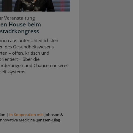
ur Veranstaltung
pen House beim
stadtkongress
nnen aus unterschiedlichsten
en des Gesundheitswesens
rten – offen, kritisch und
rientiert – über die
orderungen und Chancen unseres
eitssystems.
ion
|
In Kooperation mit:
Johnson &
nnovative Medicine (Janssen-Cilag