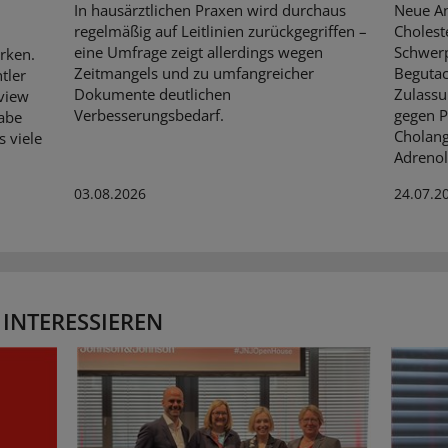
In hausärztlichen Praxen wird durchaus
Neue An
regelmäßig auf Leitlinien zurückgegriffen –
Cholest
eine Umfrage zeigt allerdings wegen
Schwerp
rken.
Zeitmangels und zu umfangreicher
Begutac
tler
Dokumente deutlichen
Zulassu
rview
Verbesserungsbedarf.
gegen P
habe
Cholang
s viele
Adrenol
03.08.2026
24.07.2
 INTERESSIEREN