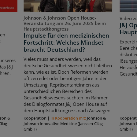
Johnson & Johnson Open House-
Video z
Veranstaltung am 26. Juni 2025 beim
J&J O
Hauptstadtkongress
Haupt
Impulse für den medizinischen
ten
s
Fortschritt: Welches Mindset
Expert:i
Bereich
braucht Deutschland?
diskutie
Vieles muss anders werden, weil das
unseres
lösungso
deutsche Gesundheitswesen nicht bleiben
as J&J
Herausf
kann, wie es ist. Doch Reformen werden
hren.
Gesundh
oft zerredet oder benötigen Jahre in der
Umsetzung. Repräsentant:innen aus
unterschiedlichen Bereichen des
Gesundheitswesens suchten im Rahmen
des Dialogformates J&J Open House auf
dem Hauptstadtkongress nach Auswegen.
son &
Kooperation
|
In Kooperation mit:
Johnson &
Kooperat
ilag
Johnson Innovative Medicine (Janssen-Cilag
Johnson I
GmbH)
GmbH)