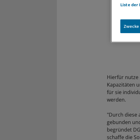
Liste der
Zwecke
Hierfür nutze 
Kapazitäten u
für sie indiv
werden.
"Durch diese 
gebunden und 
begründet DGI
schaffe die S