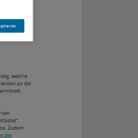
eptieren
ndig, welche
tienten an die
ermittelt
rcen
lastet",
abe. Zudem
in der