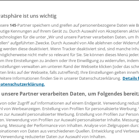
vatsphäre ist uns wichtig
nsere
145
-Partner speichern und greifen auf personenbezogene Daten wie 
20.04.2018, 16:47 Uhr
utige Kennungen auf Ihrem Gerät zu. Durch Auswahl von Akzeptieren aktivi
echnologien für die unter „Wir und unsere Partner verarbeiten Daten, um I
ellen“ aufgeführten Zwecke. Durch Auswahl von Alle ablehnen oder Widerruf
ng werden diese deaktiviert. Wenn Tracker deaktiviert sind, sind manche Inh
öglicherweise nicht mehr so relevant für Sie. Sie können dieses Menü jeder
as Berliner Start-up Recare hat den Querdenker-Preis der
um Ihre Einstellungen zu ändern oder Ihre Einwilligung zu widerrufen, indem
für Innere Medizin (DGIM) gewonnen. Das Unternehmen pun
nstellungen verwalten am unteren Rand der Webseite klicken [oder das sc
e, die das Entlassmanagement verbessern soll und wurde v
en links auf der Webseite, falls zutreffend]. Ihre Einstellungen gelten inner
eitere Informationen finden Sie in unserer Datenschutzerklärung.
Details 
rnistenkongress in Wiesbaden ausgezeichnet.
Datenschutzerklärung.
 unsere Partner verarbeiten Daten, um Folgendes bereit
icht, Patienten schneller und unkomplizierter von der statio
sorgung zu überführen. Kliniken können den Entwicklern z
von oder Zugriff auf Informationen auf einem Endgerät. Verwendung reduzi
l von Werbeanzeigen. Erstellung von Profilen für personalisierte Werbung
ungen von Rehaplätzen im Anschluss eines Klinikaufenthaltes
en zur Auswahl personalisierter Werbung. Erstellung von Profilen zur Person
en. Verwendung von Profilen zur Auswahl personalisierter Inhalte. Messung
ung. Messung der Performance von Inhalten. Analyse von Zielgruppen durch
inationen von Daten aus verschiedenen Quellen. Entwicklung und Verbess
 Verwendung reduzierter Daten zur Auswahl von Inhalten.