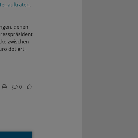
ter auftraten
,
ungen, denen
gresspräsident
ücke zwischen
ro dotiert.
0