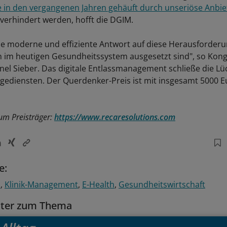
 in den vergangenen Jahren gehäuft durch unseriöse Anbie
verhindert werden, hofft die DGIM.
ine moderne und effiziente Antwort auf diese Herausforder
ten im heutigen Gesundheitssystem ausgesetzt sind", so Kon
nel Sieber. Das digitale Entlassmanagement schließe die L
legediensten. Der Querdenker-Preis ist mit insgesamt 5000 Eu
zum Preisträger:
https://www.recaresolutions.com
e:
n
Klinik-Management
E-Health
Gesundheitswirtschaft
tter zum Thema