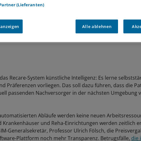
 Partner (Lieferanten)
 anzeigen
Alle ablehnen
Akz
das Recare-System künstliche Intelligenz: Es lerne selbststä
nd Präferenzen vorliegen. Das soll dazu führen, dass die Pa
iduell passenden Nachversorger in der nächsten Umgebung v
automatisierten Abläufe werden keine neuen Arbeitsressou
Krankenhäuser und Reha-Einrichtungen werden zeitlich ent
M-Generalsekretär, Professor Ulrich Fölsch, die Preisverg
oftware-Plattform noch mehr Transparenz. Betrugsfälle,
die 