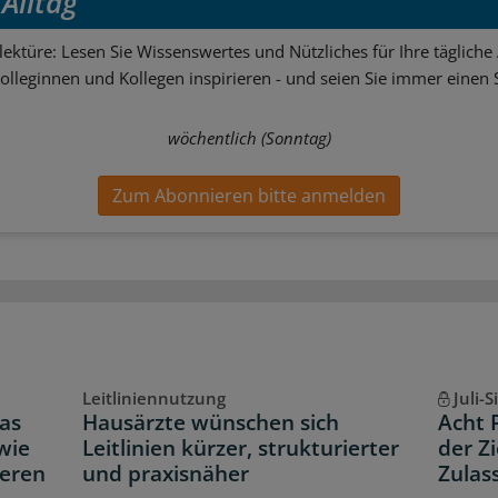
Alltag
ektüre: Lesen Sie Wissenswertes und Nützliches für Ihre tägliche 
Kolleginnen und Kollegen inspirieren - und seien Sie immer einen S
wöchentlich (Sonntag)
Zum Abonnieren bitte anmelden
Leitliniennutzung
Juli-
as
Hausärzte wünschen sich
Acht 
wie
Leitlinien kürzer, strukturierter
der Z
neren
und praxisnäher
Zulas