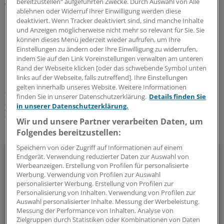
bereitzustellen“ aufgeführten Zwecke. Durch Auswahl von Alle
Vergleichsportale von AOK und Barmer ein, heißt es in
ablehnen oder Widerruf Ihrer Einwilligung werden diese
einer Mitteilung.
deaktiviert. Wenn Tracker deaktiviert sind, sind manche Inhalte
und Anzeigen möglicherweise nicht mehr so relevant für Sie. Sie
können dieses Menü jederzeit wieder aufrufen, um Ihre
0
Einstellungen zu ändern oder Ihre Einwilligung zu widerrufen,
indem Sie auf den Link Voreinstellungen verwalten am unteren
Rand der Webseite klicken [oder das schwebende Symbol unten
Schlagworte:
links auf der Webseite, falls zutreffend]. Ihre Einstellungen
gelten innerhalb unseres Website. Weitere Informationen
Klinik-Management
Qualitätsmanagement
finden Sie in unserer Datenschutzerklärung.
Details finden Sie
Digitalisierung und IT
Krankenkassen
in unserer Datenschutzerklärung.
Versorgungsforschung
Wir und unsere Partner verarbeiten Daten, um
Ihr Newsletter zum Thema
Folgendes bereitzustellen:
Speichern von oder Zugriff auf Informationen auf einem
Beruf & Alltag
Endgerät. Verwendung reduzierter Daten zur Auswahl von
Werbeanzeigen. Erstellung von Profilen für personalisierte
Werbung. Verwendung von Profilen zur Auswahl
Die Sonntagslektüre: Lesen Sie Wissenswertes und
personalisierter Werbung. Erstellung von Profilen zur
Nützliches für Ihre tägliche Arbeit, lassen Sie sich von
Personalisierung von Inhalten. Verwendung von Profilen zur
Kolleginnen und Kollegen inspirieren - und seien Sie immer
Auswahl personalisierter Inhalte. Messung der Werbeleistung.
Messung der Performance von Inhalten. Analyse von
einen Schritt voraus.
Zielgruppen durch Statistiken oder Kombinationen von Daten