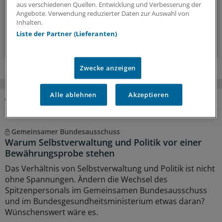
aus verschiedenen Quellen. Entwicklung und Verbesserung der
Angebote. Verwendung reduzierter Daten zur Auswahl von
wöchentlich (Sonntag)
Inhalten.
Liste der Partner (Lieferanten)
Zum Abonnieren bitte anmelden
Zwecke anzeigen
Alle ablehnen
Akzeptieren
MEHR ZUM THEMA
Gemeinsamer Bundesausschuss
Warum Selbstverwaltung und Politik vor einer
Bewährungsprobe stehen
Das Verhältnis von Selbstverwaltung und Politik ist nicht
ohne Spannungen. Ändern die Wechsel des
Spitzenpersonals im Gemeinsamen Bundesausschuss
und im Bundesgesundheitsministerium etwas daran?
Wünschenswert wäre es.