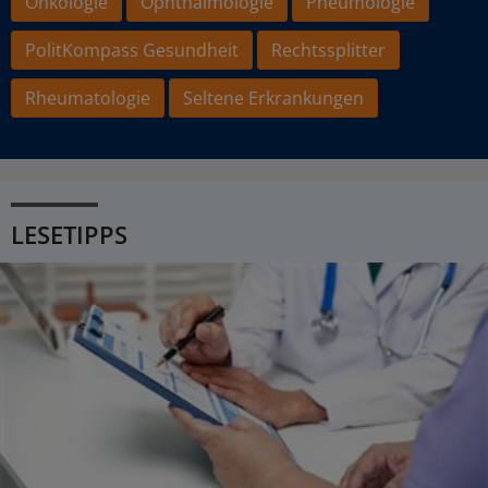
Onkologie
Ophthalmologie
Pneumologie
PolitKompass Gesundheit
Rechtssplitter
Rheumatologie
Seltene Erkrankungen
LESETIPPS