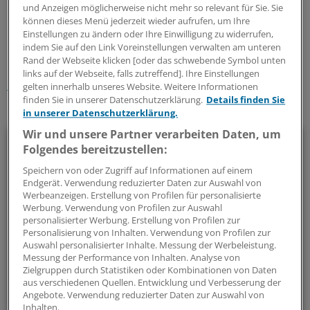
und Anzeigen möglicherweise nicht mehr so relevant für Sie. Sie
können dieses Menü jederzeit wieder aufrufen, um Ihre
0
Einstellungen zu ändern oder Ihre Einwilligung zu widerrufen,
indem Sie auf den Link Voreinstellungen verwalten am unteren
Schlagworte:
Rand der Webseite klicken [oder das schwebende Symbol unten
links auf der Webseite, falls zutreffend]. Ihre Einstellungen
Klinik-Management
Praxis-EDV
gelten innerhalb unseres Website. Weitere Informationen
finden Sie in unserer Datenschutzerklärung.
Details finden Sie
Ihr Newsletter zum Thema
in unserer Datenschutzerklärung.
Wir und unsere Partner verarbeiten Daten, um
Beruf & Alltag
Folgendes bereitzustellen:
Speichern von oder Zugriff auf Informationen auf einem
Die Sonntagslektüre: Lesen Sie Wissenswertes und
Endgerät. Verwendung reduzierter Daten zur Auswahl von
Nützliches für Ihre tägliche Arbeit, lassen Sie sich von
Werbeanzeigen. Erstellung von Profilen für personalisierte
Kolleginnen und Kollegen inspirieren - und seien Sie immer
Werbung. Verwendung von Profilen zur Auswahl
personalisierter Werbung. Erstellung von Profilen zur
einen Schritt voraus.
Personalisierung von Inhalten. Verwendung von Profilen zur
Auswahl personalisierter Inhalte. Messung der Werbeleistung.
Messung der Performance von Inhalten. Analyse von
wöchentlich (Sonntag)
Zielgruppen durch Statistiken oder Kombinationen von Daten
aus verschiedenen Quellen. Entwicklung und Verbesserung der
Zum Abonnieren bitte anmelden
Angebote. Verwendung reduzierter Daten zur Auswahl von
Inhalten.