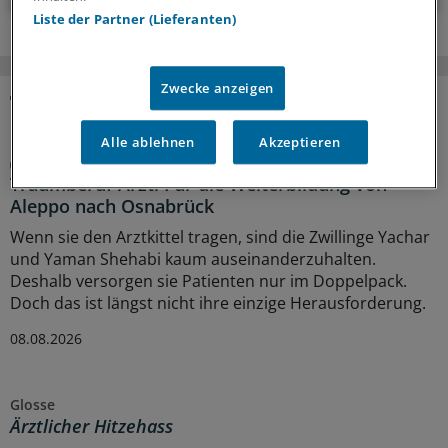
Liste der Partner (Lieferanten)
Zwecke anzeigen
MEHR ZUM THEMA
Alle ablehnen
Akzeptieren
Porträt
Traumberuf Arzt: Für die Weiterbildung von
Aleppo nach Osnabrück
Wenn sie den Arztkittel tragen, sind die Zwillinge Yachar
und Yaman Shehabi kaum auseinanderzuhalten.
Deshalb versorgen sie Patienten nur im Doppelpack.
Doch das ist längst nicht ihre einzige Herausforderung.
08.08.2026
Glosse
Ärztlicher Hitzehass