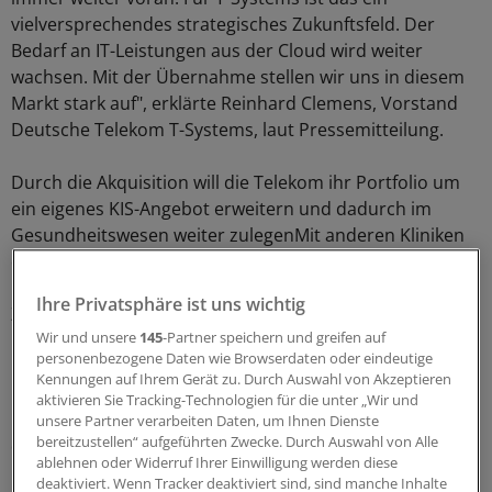
vielversprechendes strategisches Zukunftsfeld. Der
Bedarf an IT-Leistungen aus der Cloud wird weiter
wachsen. Mit der Übernahme stellen wir uns in diesem
Markt stark auf", erklärte Reinhard Clemens, Vorstand
Deutsche Telekom T-Systems, laut Pressemitteilung.
Durch die Akquisition will die Telekom ihr Portfolio um
ein eigenes KIS-Angebot erweitern und dadurch im
Gesundheitswesen weiter zulegenMit anderen Kliniken
oder Fachärzten verbundene Krankenhäuser seien ein
Eckpfeiler für das vernetzte Gesundheitswesen der
Ihre Privatsphäre ist uns wichtig
Zukunft.
Wir und unsere
145
-Partner speichern und greifen auf
personenbezogene Daten wie Browserdaten oder eindeutige
Dabei setze die Telekom langfristig auf Cloud-Lösungen.
Kennungen auf Ihrem Gerät zu. Durch Auswahl von Akzeptieren
Die Kunden sollen künftig etwa ihr KIS aus der Wolke
aktivieren Sie Tracking-Technologien für die unter „Wir und
beziehen und beispielsweise ihre Langzeitarchive über
unsere Partner verarbeiten Daten, um Ihnen Dienste
bereitzustellen“ aufgeführten Zwecke. Durch Auswahl von Alle
die Telekom-Netze aus den hochsicheren
ablehnen oder Widerruf Ihrer Einwilligung werden diese
Rechenzentren des Konzerns nutzen.
(eb)
deaktiviert. Wenn Tracker deaktiviert sind, sind manche Inhalte