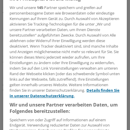
die Technologie einen Beitrag zur
Wir und unsere
145
-Partner speichern und greifen auf
personenbezogene Daten wie Browserdaten oder eindeutige
Versorgungsgerechtigkeit in unterversorgten Regionen
Kennungen auf Ihrem Gerät zu. Durch Auswahl von Akzeptieren
leisten, so Schenkel beim 38. Interdisziplinären Forum
aktivieren Sie Tracking-Technologien für die unter „Wir und
der BÄK.
unsere Partner verarbeiten Daten, um Ihnen Dienste
bereitzustellen“ aufgeführten Zwecke. Durch Auswahl von Alle
ablehnen oder Widerruf Ihrer Einwilligung werden diese
Die Kammer bescheinigt der Telemedizin auch einen
deaktiviert. Wenn Tracker deaktiviert sind, sind manche Inhalte
Beitrag zur Lösung demographischer Probleme, wobei
und Anzeigen möglicherweise nicht mehr so relevant für Sie. Sie
die Methode in diesem Kontext nicht überbewertet
können dieses Menü jederzeit wieder aufrufen, um Ihre
werden dürfe.
Einstellungen zu ändern oder Ihre Einwilligung zu widerrufen,
indem Sie auf den Link Voreinstellungen verwalten am unteren
Rand der Webseite klicken [oder das schwebende Symbol unten
Schließlich sei die Verbesserung des interkollegialen
links auf der Webseite, falls zutreffend]. Ihre Einstellungen
Austauschs und damit der Berufszufriedenheit gerade
gelten innerhalb unseres Website. Weitere Informationen
von Ärzten in Einzelpraxen ein wichtiges Argument für
finden Sie in unserer Datenschutzerklärung.
Details finden Sie
in unserer Datenschutzerklärung.
die Umsetzung telemedizinischer Versorgungskonzepte.
Wir und unsere Partner verarbeiten Daten, um
Folgendes bereitzustellen:
Neben offenen juristischen und finanziellen Fragen sieht
Schenkel die in vielen Bereichen noch dürftige
Speichern von oder Zugriff auf Informationen auf einem
Evidenzlage für telemedizinische Anwendungen als
Endgerät. Verwendung reduzierter Daten zur Auswahl von