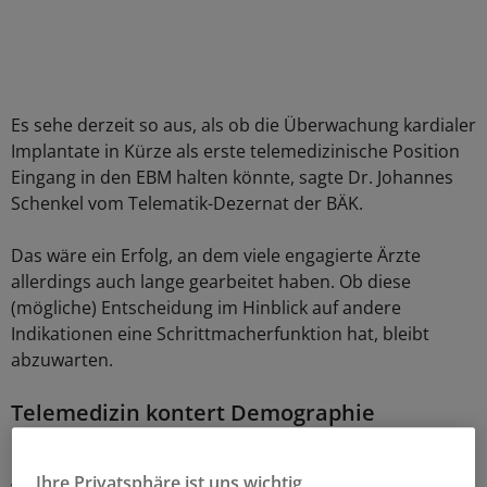
Es sehe derzeit so aus, als ob die Überwachung kardialer
Implantate in Kürze als erste telemedizinische Position
Eingang in den EBM halten könnte, sagte Dr. Johannes
Schenkel vom Telematik-Dezernat der BÄK.
Das wäre ein Erfolg, an dem viele engagierte Ärzte
allerdings auch lange gearbeitet haben. Ob diese
(mögliche) Entscheidung im Hinblick auf andere
Indikationen eine Schrittmacherfunktion hat, bleibt
abzuwarten.
Telemedizin kontert Demographie
Die Bundesärztekammer sieht grundsätzlich drei
Ihre Privatsphäre ist uns wichtig
wesentliche Chancen der Telemedizin. Zum einen könne