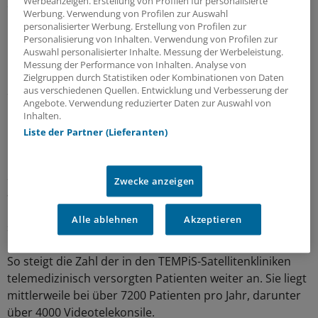
Werbeanzeigen. Erstellung von Profilen für personalisierte
einen der wichtigsten Hemmschuhe.
Werbung. Verwendung von Profilen zur Auswahl
personalisierter Werbung. Erstellung von Profilen zur
"Studien in diesem Bereich sind allerdings auch
Personalisierung von Inhalten. Verwendung von Profilen zur
Auswahl personalisierter Inhalte. Messung der Werbeleistung.
methodisch schwierig, da Telemedizin als eine komplexe
Messung der Performance von Inhalten. Analyse von
Intervention zu sehen ist, bei der immer an mehreren
Zielgruppen durch Statistiken oder Kombinationen von Daten
Stellschrauben gedreht wird."
aus verschiedenen Quellen. Entwicklung und Verbesserung der
Angebote. Verwendung reduzierter Daten zur Auswahl von
Inhalten.
Gute Daten gibt es weiterhin vor allem aus der
Liste der Partner (Lieferanten)
Neurologie und der Kardiologie. Dr. Peter Müller-Barna,
Netzwerkkoordinator des südostbayerischen
Schlaganfallnetzwerks TEMPiS, präsentierte in Berlin
Zwecke anzeigen
aktuelle TEMPiS-Auswertungen, die zeigen, dass das
international sichtbarste deutsche Telemedizinprojekt
Alle ablehnen
Akzeptieren
seine Erfolgsgeschichte fortschreibt.
So steigt die Zahl der in den TEMPiS-Satellitenkliniken
telemedizinisch versorgten Patienten weiter an. Sie liegt
mittlerweile bei über 7200 Patienten pro Jahr, darunter
über 4000 Videotelekonsile.