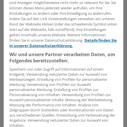
und Anzeigen möglicherweise nicht mehr so relevant für Sie. Sie
Sollten nur etwa 50 Netze am Ende tatsächlich die
können dieses Menü jederzeit wieder aufrufen, um Ihre
Verträge unterschreiben, können entsprechend mehr
Einstellungen zu ändern oder Ihre Einwilligung zu widerrufen,
indem Sie auf den Link Voreinstellungen verwalten am unteren
Ärzte pro Netz die Förderung in Anspruch nehmen.
Rand der Webseite klicken [oder das schwebende Symbol unten
links auf der Webseite, falls zutreffend]. Ihre Einstellungen
Für die Agentur der deutschen Ärztenetze betonte
gelten innerhalb unseres Website. Weitere Informationen
deren Vorsitzender Veit Wambach, welche große
finden Sie in unserer Datenschutzerklärung.
Details finden Sie
in unserer Datenschutzerklärung.
Bedeutung die Netze diesem Förderprojekt zuschrieben.
Den eArztbrief über KV-Connect hält er insbesondere
Wir und unsere Partner verarbeiten Daten, um
Folgendes bereitzustellen:
für etwas weiterentwickelte Netze für interessant.
Speichern von oder Zugriff auf Informationen auf einem
Chance, die genutzt werden sollte
Endgerät. Verwendung reduzierter Daten zur Auswahl von
Werbeanzeigen. Erstellung von Profilen für personalisierte
Werbung. Verwendung von Profilen zur Auswahl
Er könne zwar eine vollständige elektronische
personalisierter Werbung. Erstellung von Profilen zur
Patientenakte nicht ersetzen, sei aber dennoch eine
Personalisierung von Inhalten. Verwendung von Profilen zur
Auswahl personalisierter Inhalte. Messung der Werbeleistung.
große Chance, die genutzt werden sollte. "Die
Messung der Performance von Inhalten. Analyse von
Bereitschaft, sich PVS-übergreifend zu vernetzen, war
Zielgruppen durch Statistiken oder Kombinationen von Daten
bei Ärzten noch nie so groß wie heute", so Wambach.
aus verschiedenen Quellen. Entwicklung und Verbesserung der
Angebote. Verwendung reduzierter Daten zur Auswahl von
Inhalten.