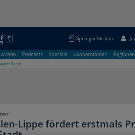
An
swissen
Podcasts
Specials
Kooperationen
Regionen
Junge Ärzte
tzen"
len-Lippe fördert erstmals P
Stadt