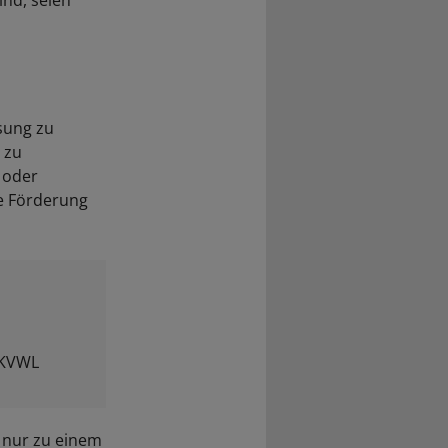
ind, seien
sung zu
 zu
 oder
ne Förderung
r KVWL
s nur zu einem