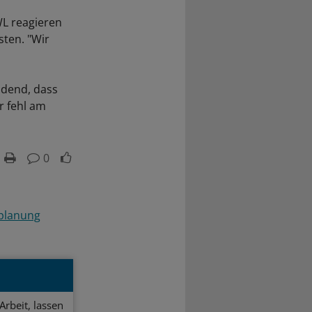
WL reagieren
sten. "Wir
idend, dass
r fehl am
0
planung
Arbeit, lassen