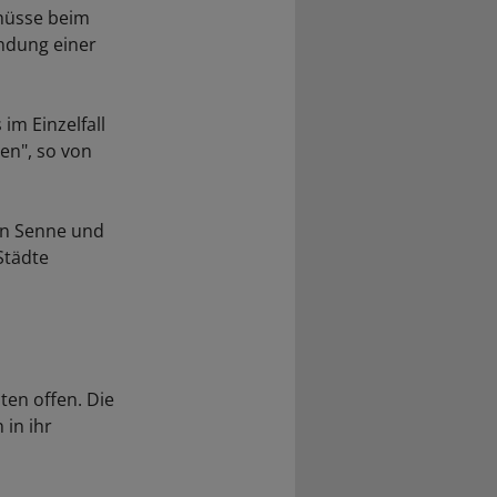
chüsse beim
ndung einer
im Einzelfall
en", so von
in Senne und
Städte
en offen. Die
 in ihr