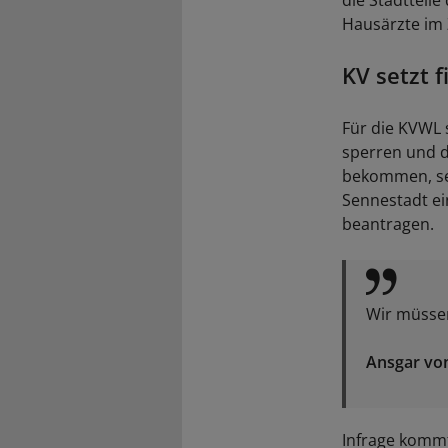
die Stadtteil
Hausärzte im Z
KV setzt f
Für die KVWL 
sperren und d
bekommen, set
Sennestadt ei
beantragen.
Wir müsse
Ansgar vo
Infrage kommt