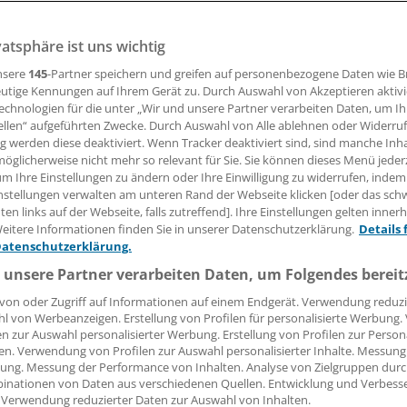
vatsphäre ist uns wichtig
ll da wirklich keiner hin? In zwei eher ländlich geprägten Stad
ten. Die KV lockt Praxisgründer jetzt mit großzügiger Unte
nsere
145
-Partner speichern und greifen auf personenbezogene Daten wie 
utige Kennungen auf Ihrem Gerät zu. Durch Auswahl von Akzeptieren aktivi
echnologien für die unter „Wir und unsere Partner verarbeiten Daten, um I
ellen“ aufgeführten Zwecke. Durch Auswahl von Alle ablehnen oder Widerruf
ng werden diese deaktiviert. Wenn Tracker deaktiviert sind, sind manche Inh
se Schlingensiepen
öglicherweise nicht mehr so relevant für Sie. Sie können dieses Menü jeder
um Ihre Einstellungen zu ändern oder Ihre Einwilligung zu widerrufen, indem
21.06.2018, 06:33 Uhr
nstellungen verwalten am unteren Rand der Webseite klicken [oder das sc
en links auf der Webseite, falls zutreffend]. Ihre Einstellungen gelten inner
eitere Informationen finden Sie in unserer Datenschutzerklärung.
Details 
Datenschutzerklärung.
 unsere Partner verarbeiten Daten, um Folgendes bereit
en drohenden Engpass in der hausärztlichen Versorgung i
von oder Zugriff auf Informationen auf einem Endgerät. Verwendung reduzi
tadtteilen Senne und Sennestadt abzuwenden, hat sich die K
l von Werbeanzeigen. Erstellung von Profilen für personalisierte Werbung
estfalen-Lippe (KVWL) zu einem ungewöhnlichen Schritt en
en zur Auswahl personalisierter Werbung. Erstellung von Profilen zur Person
rstmals die Niederlassung von Hausärzten innerhalb einer G
en. Verwendung von Profilen zur Auswahl personalisierter Inhalte. Messung
ung. Messung der Performance von Inhalten. Analyse von Zielgruppen durch
inationen von Daten aus verschiedenen Quellen. Entwicklung und Verbess
lefeld war immer schon ein für Hausärzte geöffneter Bereich
 Verwendung reduzierter Daten zur Auswahl von Inhalten.