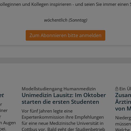
Kolleginnen und Kollegen inspirieren - und seien Sie immer einen S
wöchentlich (Sonntag)
Zum Abonnieren bitte anmelden
Modellstudiengang Humanmedizin
Ein Ü
et
Unimedizin Lausitz: Im Oktober
Zusam
starten die ersten Studenten
Ärzti
er
von M
iner
Vor fünf Jahren legte eine
r
Expertenkommission ihre Empfehlungen
Niederg
en Augen
für eine neue Medizinische Universität in
müssen 
bei.
Cottbus vor. Bald geht der Studienbetrieb
Welche 