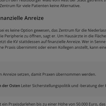
e durch den Teutoburger Wald vom Rest der Stadt getrennt s
entrum für viele Patienten keine Alternative.
inanzielle Anreize
sei es keine Option gewesen, das Zentrum für die Niederlas
ie Peripherie zu öffnen, sagt er. Um Hausärzte in die Fläche
zt die KV stattdessen auf finanzielle Anreize. Wer in Senne
ne Praxis übernimmt oder einen Kollegen anstellt, kann ei
n Anreize setzen, damit Praxen übernommen werden.
n der Osten
Leiter Sicherstellungspolitik und -beratung de
 ein Praxisdarlehen bis zu einer Höhe von 50.000 Euro, da