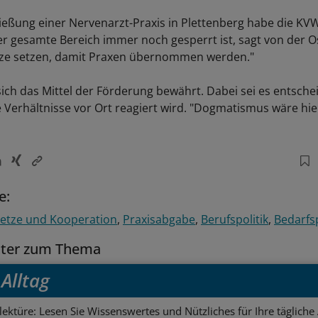
ießung einer Nervenarzt-Praxis in Plettenberg habe die KV
r gesamte Bereich immer noch gesperrt ist, sagt von der O
ze setzen, damit Praxen übernommen werden."
sich das Mittel der Förderung bewährt. Dabei sei es entsche
ie Verhältnisse vor Ort reagiert wird. "Dogmatismus wäre hie
e:
etze und Kooperation
Praxisabgabe
Berufspolitik
Bedarfs
tter zum Thema
Alltag
ektüre: Lesen Sie Wissenswertes und Nützliches für Ihre tägliche 