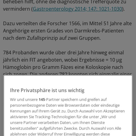
beheben hilft, ohne die diagnostische Trefferquote zu
vermindern (
Gastroenterology 2014; 147: 1021-1030
).
Dazu verteilten die Forscher 1566, im Mittel 51 Jahre alte
Angehörige ersten Grades von Darmkrebs-Patienten
nach dem Zufallsprinzip auf zwei Gruppen.
784 Probanden wurde über drei Jahre hinweg einmal
jährlich ein FIT angeboten, wobei Ergebnisse = 10 µg
Hämoglobin pro Gramm Fäzes eine Koloskopie nach
sich zogen. Die anderen 782 konnten sich einmalig einer
Koloskopie unterziehen.
Ihre Privatsphäre ist uns wichtig
Einmal einer Gruppe zugelost, durften die Teilnehmer
Wir und unsere
145
-Partner speichern und greifen auf
sich aber auch für die alternative Methode entscheiden.
personenbezogene Daten wie Browserdaten oder eindeutige
Um die Rate an falsch-negativen Ergebnissen in der FIT-
Kennungen auf Ihrem Gerät zu. Durch Auswahl von Akzeptieren
aktivieren Sie Tracking-Technologien für die unter „Wir und
Gruppe zu eruieren, lud man Teilnehmer mit negativem
unsere Partner verarbeiten Daten, um Ihnen Dienste
FIT am Studienende zur Koloskopie ein.
bereitzustellen“ aufgeführten Zwecke. Durch Auswahl von Alle
ablehnen oder Widerruf Ihrer Einwilligung werden diese