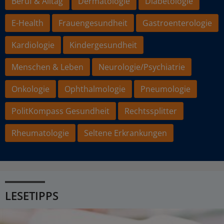
Beruf & Alltag
Dermatologie
Diabetologie
E-Health
Frauengesundheit
Gastroenterologie
Kardiologie
Kindergesundheit
Menschen & Leben
Neurologie/Psychiatrie
Onkologie
Ophthalmologie
Pneumologie
PolitKompass Gesundheit
Rechtssplitter
Rheumatologie
Seltene Erkrankungen
LESETIPPS