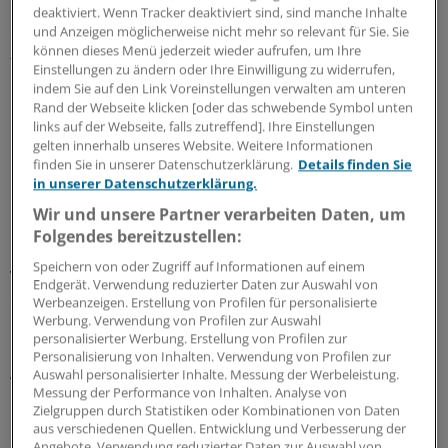
Die Intention-to-screen-Analyse aller Patientendaten
deaktiviert. Wenn Tracker deaktiviert sind, sind manche Inhalte
und Anzeigen möglicherweise nicht mehr so relevant für Sie. Sie
ergab für die FIT-Gruppe eine Entdeckungsrate für
können dieses Menü jederzeit wieder aufrufen, um Ihre
fortgeschrittene Neoplasien (Adenome = 10 mm; solche
Einstellungen zu ändern oder Ihre Einwilligung zu widerrufen,
mit tubulovillöser oder villöser Struktur bzw.
indem Sie auf den Link Voreinstellungen verwalten am unteren
hochgradiger Dysplasie; intramukosale Karzinome;
Rand der Webseite klicken [oder das schwebende Symbol unten
links auf der Webseite, falls zutreffend]. Ihre Einstellungen
invasive Karzinome) von 4,2 Prozent. In der Koloskopie-
gelten innerhalb unseres Website. Weitere Informationen
Gruppe erreichte der Wert 5,6 Prozent.
finden Sie in unserer Datenschutzerklärung.
Details finden Sie
in unserer Datenschutzerklärung.
Die Differenz war statistisch nicht aussagekräftig. Die
Wir und unsere Partner verarbeiten Daten, um
Per-Protokoll-Analyse, in die nur die Angaben von
Folgendes bereitzustellen:
Patienten eingingen, die das ihnen zugeteilte Screening-
Speichern von oder Zugriff auf Informationen auf einem
Verfahren tatsächlich in Anspruch genommen hatten,
Endgerät. Verwendung reduzierter Daten zur Auswahl von
ergab Raten von 3,9 und 5,8 Prozent. Auch dieser
Werbeanzeigen. Erstellung von Profilen für personalisierte
Werbung. Verwendung von Profilen zur Auswahl
Unterschied war nicht signifikant.
personalisierter Werbung. Erstellung von Profilen zur
Personalisierung von Inhalten. Verwendung von Profilen zur
Aus dem Verhältnis der Resultate der Follow-up-
Auswahl personalisierter Inhalte. Messung der Werbeleistung.
Messung der Performance von Inhalten. Analyse von
Koloskopie von FIT-negativen Probanden zur Zahl aller
Zielgruppen durch Statistiken oder Kombinationen von Daten
FIT-Probanden, die fortgeschrittene Neoplasien
aus verschiedenen Quellen. Entwicklung und Verbesserung der
aufwiesen, errechnete sich für den Test eine Sensitivität
Angebote. Verwendung reduzierter Daten zur Auswahl von