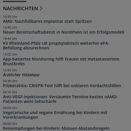
NACHRICHTEN
16:39 Uhr
AMD: Nachfüllbares Implantat statt Spritzen
14:45 Uhr
Neuer Bereitschaftsdienst in Nordrhein ist ein Erfolgsmodell
14:44 Uhr
KV Rheinland-Pfalz rät prophylaktisch weiterhin ePA-
Befüllung abzurechnen
13:02 Uhr
App-basiertes Monitoring hilft Frauen mit metastasiertem
Brustkrebs
12:43 Uhr
Ärztlicher Hitzehass
04:30 Uhr
Pilzkeratitis: CRISPR-Test hilft bei unklaren Verdachtsfällen
04:16 Uhr
Anti-VEGF-Injektionen: Versäumte Termine kosten nAMD-
Patienten wohl Sehschärfe
04:04 Uhr
Vegetarische und vegane Ernährung bei Kindern mit
Vorerkrankungen
04:00 Uhr
Reiseimpfungen bei Kindern: Müssen Abstandsregeln