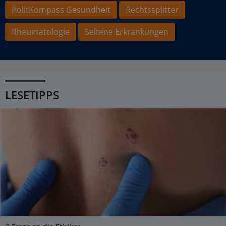
PolitKompass Gesundheit
Rechtssplitter
Rheumatologie
Seltene Erkrankungen
LESETIPPS