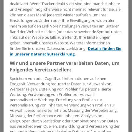
deaktiviert. Wenn Tracker deaktiviert sind, sind manche Inhalte
Neurotransmittern wie Dopamin aus. Der Botenstoff hat
und Anzeigen möglicherweise nicht mehr so relevant für Sie. Sie
einen Wohlfühleffekt und verbessert die Kognition. Bei
können dieses Menü jederzeit wieder aufrufen, um Ihre
Langzeitrauchern treten neurobiologische
Einstellungen zu ändern oder Ihre Einwilligung zu widerrufen,
indem Sie auf den Link Voreinstellungen verwalten am unteren
Gewöhnungseffekte auf: Mehr Nikotin wird erforderlich,
Rand der Webseite klicken [oder das schwebende Symbol unten
um über Nikotin- und Dopaminrezeptoren ähnliche
links auf der Webseite, falls zutreffend]. Ihre Einstellungen
Effekte auszulösen wie zu Beginn.
gelten innerhalb unseres Website. Weitere Informationen
finden Sie in unserer Datenschutzerklärung.
Details finden Sie
in unserer Datenschutzerklärung.
In den Metabolismus von Nikotin ist das Leberenzym
Cytochrom P450 2A6 involviert. Es baut Nikotin zum
Wir und unsere Partner verarbeiten Daten, um
Folgendes bereitzustellen:
pharmakologisch kaum wirksamen Kotinin ab.
Menschen mit Varianten des Enzym-Gens, die Nikotin
Speichern von oder Zugriff auf Informationen auf einem
langsam abbauen, haben ein geringeres Risiko, Raucher
Endgerät. Verwendung reduzierter Daten zur Auswahl von
Werbeanzeigen. Erstellung von Profilen für personalisierte
zu werden und an Lungenkrebs zu erkranken, wie
Werbung. Verwendung von Profilen zur Auswahl
Professor Rachel F. Tyndale von der Universität Toronto
personalisierter Werbung. Erstellung von Profilen zur
in Kanada berichtete. Wenn sie aber rauchten, dann im
Personalisierung von Inhalten. Verwendung von Profilen zur
Auswahl personalisierter Inhalte. Messung der Werbeleistung.
Durchschnitt weniger stark als Schnell-Metabolisierer,
Messung der Performance von Inhalten. Analyse von
und es falle ihnen leichter, wieder aufzuhören, so die
Zielgruppen durch Statistiken oder Kombinationen von Daten
Forscherin.
aus verschiedenen Quellen. Entwicklung und Verbesserung der
Angebote. Verwendung reduzierter Daten zur Auswahl von