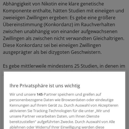
Abhängigkeit von Nikotin eine klare genetische
Komponente enthalte, hätten Studien mit eineiigen und
zweieiigen Zwillingen ergeben: Es gebe eine größere
Übereinstimmung (Konkordanz) im Rauchverhalten
zwischen unabhängig von einander aufgewachsenen
Zwillingen als zwischen nicht verwandten Gleichaltrigen.
Diese Konkordanz sei bei eineiigen Zwillingen
ausgeprägter als bei dizygoten Geschwistern.
Es gebe mittlerweile mindestens 25 Studien, in denen im
gesamten Erbgut nach Assoziationen zwischen
Erbmerkmalen und Rauchen gesucht worden sei, sagte
Ihre Privatsphäre ist uns wichtig
Swan. Die meisten Kandidaten-Gene lägen auf den
Chromosomen 6, 8 und 15. Viele von ihnen seien an der
Wir und unsere
145
-Partner speichern und greifen auf
personenbezogene Daten wie Browserdaten oder eindeutige
Bindung und dem Abbau von Nikotin und Opioiden
Kennungen auf Ihrem Gerät zu. Durch Auswahl von Akzeptieren
beteiligt.
aktivieren Sie Tracking-Technologien für die unter „Wir und
unsere Partner verarbeiten Daten, um Ihnen Dienste
Die Bindung von Nikotin an die entsprechenden
bereitzustellen“ aufgeführten Zwecke. Durch Auswahl von Alle
ablehnen oder Widerruf Ihrer Einwilligung werden diese
Rezeptoren löst bekanntlich die Freisetzung von