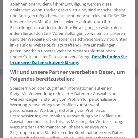
Primäre und sekundäre Formen
ablehnen oder Widerruf Ihrer Einwilligung werden diese
Immundefekte erkennen: So klappt’s in der Praxis
deaktiviert. Wenn Tracker deaktiviert sind, sind manche Inhalte
und Anzeigen möglicherweise nicht mehr so relevant für Sie. Sie
Primäre und sekundäre Immundefekte zu entdecken,
können dieses Menü jederzeit wieder aufrufen, um Ihre
kann in der Praxis herausfordernd sein. Bestimmte
Einstellungen zu ändern oder Ihre Einwilligung zu widerrufen,
Symptome und Kriterien geben aber Hinweise. Worauf
indem Sie auf den Link Voreinstellungen verwalten am unteren
es dabei ankommt.
Rand der Webseite klicken [oder das schwebende Symbol unten
links auf der Webseite, falls zutreffend]. Ihre Einstellungen
21.07.2026
gelten innerhalb unseres Website. Weitere Informationen
finden Sie in unserer Datenschutzerklärung.
Details finden Sie
in unserer Datenschutzerklärung.
Wir und unsere Partner verarbeiten Daten, um
Folgendes bereitzustellen:
Speichern von oder Zugriff auf Informationen auf einem
DAS KÖNNTE SIE AUCH INTERESSIEREN
Endgerät. Verwendung reduzierter Daten zur Auswahl von
Werbeanzeigen. Erstellung von Profilen für personalisierte
Werbung. Verwendung von Profilen zur Auswahl
personalisierter Werbung. Erstellung von Profilen zur
Personalisierung von Inhalten. Verwendung von Profilen zur
Auswahl personalisierter Inhalte. Messung der Werbeleistung.
Messung der Performance von Inhalten. Analyse von
Zielgruppen durch Statistiken oder Kombinationen von Daten
aus verschiedenen Quellen. Entwicklung und Verbesserung der