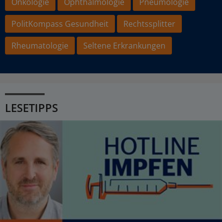
Onkologie
Ophthalmologie
Pneumologie
PolitKompass Gesundheit
Rechtssplitter
Rheumatologie
Seltene Erkrankungen
LESETIPPS