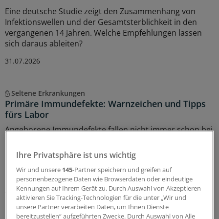
Eine deutsche Studie zeigt den Zusammenhang von
Infektionswellen und der Gesamtsterblichkeit in den
vergangenen 14 Jahren. Welche Empfehlungen lassen
sich daraus ableiten?
31.07.2026
Seltene Erkrankungen
Primäre Immundefekte: Warnzeichen und Tipps
fürs Labor
Angeborene Immundefekte fallen nicht immer schon bei
Geburt auf, sie können sich auch erst später im Leben
manifestieren. Wann Sie an einen primären
Ihre Privatsphäre ist uns wichtig
Immundefekt denken sollten und wie Sie in der
Wir und unsere
145
-Partner speichern und greifen auf
Diagnostik am besten vorgehen.
personenbezogene Daten wie Browserdaten oder eindeutige
Kennungen auf Ihrem Gerät zu. Durch Auswahl von Akzeptieren
23.07.2026
aktivieren Sie Tracking-Technologien für die unter „Wir und
unsere Partner verarbeiten Daten, um Ihnen Dienste
bereitzustellen“ aufgeführten Zwecke. Durch Auswahl von Alle