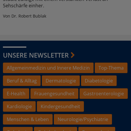
Sehschärfe einher.
Von Dr. Robert Bublak
UNSERE NEWSLETTER
Allgemeinmedizin und Innere Medizin
Top-Thema
Beruf & Alltag
Dermatologie
Diabetologie
E-Health
Frauengesundheit
Gastroenterologie
Kardiologie
Kindergesundheit
Menschen & Leben
Neurologie/Psychiatrie