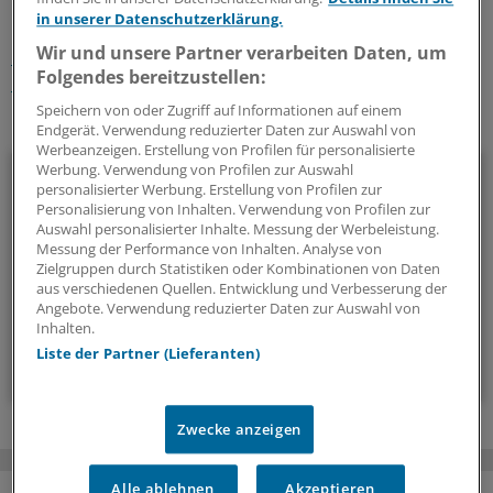
Schlagworte:
in unserer Datenschutzerklärung.
Wir und unsere Partner verarbeiten Daten, um
KHK / Herzinfarkt
Schlaganfall
Allgemeinmedizin
Folgendes bereitzustellen:
Innere Medizin
Chirurgie
Medizinethik
Speichern von oder Zugriff auf Informationen auf einem
Ihr Newsletter zum Thema
Endgerät. Verwendung reduzierter Daten zur Auswahl von
Werbeanzeigen. Erstellung von Profilen für personalisierte
Kardiologie
Werbung. Verwendung von Profilen zur Auswahl
personalisierter Werbung. Erstellung von Profilen zur
Personalisierung von Inhalten. Verwendung von Profilen zur
Alles, was das Herz begehrt: In diesem Newsletter berichten
Auswahl personalisierter Inhalte. Messung der Werbeleistung.
wir über neue Entwicklungen in der Kardiologie.
Messung der Performance von Inhalten. Analyse von
Zielgruppen durch Statistiken oder Kombinationen von Daten
aus verschiedenen Quellen. Entwicklung und Verbesserung der
alle 2 Wochen (Mittwoch)
Angebote. Verwendung reduzierter Daten zur Auswahl von
Inhalten.
Liste der Partner (Lieferanten)
Zum Abonnieren bitte anmelden
Zwecke anzeigen
Alle ablehnen
Akzeptieren