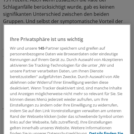
Schlaganfälle berücksichtigt wurde, gab es keinen
signifikanten Unterschied zwischen den beiden
Gruppen. Und selbst der symptomatische Vorteil der
PCI erwies sich als mager. Ausgehend von 13 versus 12
Prozent Angina-pectoris-freien Patienten in der rein
Ihre Privatsphäre ist uns wichtig
konservativ versus zusätzlich PCI-behandelten Gruppe,
Wir und unsere
145
-Partner speichern und greifen auf
war dieser Anteil gestiegen: nach einem Jahr auf 58
personenbezogene Daten wie Browserdaten oder eindeutige
versus 66 Prozent, nach drei Jahren auf 67 versus 72
Kennungen auf Ihrem Gerät zu. Durch Auswahl von Akzeptieren
Prozent und nach fünf Jahren auf 72 versus 74 Prozent.
aktivieren Sie Tracking-Technologien für die unter „Wir und
Beide Gruppen zeigten somit eine deutliche Besserung
unsere Partner verarbeiten Daten, um Ihnen Dienste
bereitzustellen“ aufgeführten Zwecke. Durch Auswahl von Alle
bei nur geringfügigen, sich nach fünf Jahren verlierenden
ablehnen oder Widerruf Ihrer Einwilligung werden diese
Unterschieden.
deaktiviert. Wenn Tracker deaktiviert sind, sind manche Inhalte
und Anzeigen möglicherweise nicht mehr so relevant für Sie. Sie
können dieses Menü jederzeit wieder aufrufen, um Ihre
* Clinical Outcomes Utilizing Revaskularization and
Einstellungen zu ändern oder Ihre Einwilligung zu widerrufen,
Aggressive Drug Evaluation
indem Sie auf den Link Voreinstellungen verwalten am unteren
Rand der Webseite klicken [oder das schwebende Symbol unten
links auf der Webseite, falls zutreffend]. Ihre Einstellungen
0
gelten innerhalb unseres Website. Weitere Informationen
finden Sie in unserer Datenschutzerklärung.
Details finden Sie