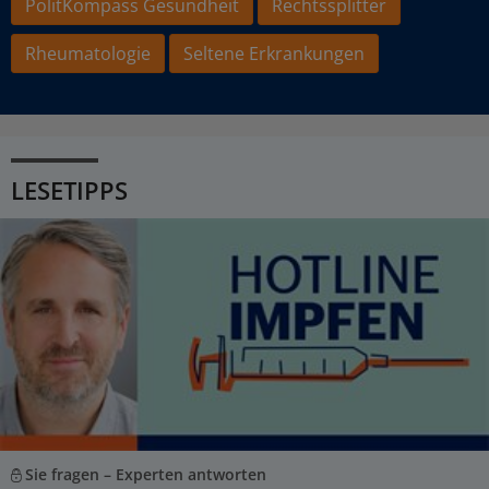
PolitKompass Gesundheit
Rechtssplitter
Rheumatologie
Seltene Erkrankungen
LESETIPPS
Sie fragen – Experten antworten