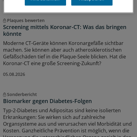
MEHR ZUM THEMA
Plaques bewerten
Screening mittels Koronar-CT: Was das bringen
könnte
Moderne CT-Geräte können Koronargefäße sichtbar
machen. Sie können aber auch atherosklerotischen
Gefäßschäden tief in die Plaque-Seele blicken. Hat die
Koronar-CT eine große Screening-Zukunft?
05.08.2026
Sonderbericht
Biomarker gegen Diabetes-Folgen
Typ-2-Diabetes und Adipositas sind keine isolierten
Erkrankungen: Sie wirken sich auf zahlreiche
Organsysteme aus und verursachen viel Morbidität und
Kosten. Ganzheitliche Prävention ist möglich, wenn die