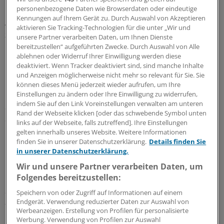
personenbezogene Daten wie Browserdaten oder eindeutige
Die Studienergebnisse, die auf der Jahrestagung der
Kennungen auf Ihrem Gerät zu. Durch Auswahl von Akzeptieren
American Psychiatric Association vorgestellt wurden,
aktivieren Sie Tracking-Technologien für die unter „Wir und
zeigten, dass acht Studienteilnehmer wieder am
unsere Partner verarbeiten Daten, um Ihnen Dienste
regulären Tagesablauf teilnehmen konnten und wieder
bereitzustellen“ aufgeführten Zwecke. Durch Auswahl von Alle
ablehnen oder Widerruf Ihrer Einwilligung werden diese
im sozialen Umfeld aktiv waren, so der Hersteller. Zwei
deaktiviert. Wenn Tracker deaktiviert sind, sind manche Inhalte
Patienten wurden als "in Remission" eingestuft.
und Anzeigen möglicherweise nicht mehr so relevant für Sie. Sie
können dieses Menü jederzeit wieder aufrufen, um Ihre
Den Depressiven in der Studie sei ein Libra™ DBS
Einstellungen zu ändern oder Ihre Einwilligung zu widerrufen,
indem Sie auf den Link Voreinstellungen verwalten am unteren
System implantiert worden, so der Hersteller. Dieses
Rand der Webseite klicken [oder das schwebende Symbol unten
System, welches in der Nähe des Schlüsselbeins
links auf der Webseite, falls zutreffend]. Ihre Einstellungen
implantiert wird, gibt geringe elektrische Impulse an
gelten innerhalb unseres Website. Weitere Informationen
Elektroden ab.
finden Sie in unserer Datenschutzerklärung.
Details finden Sie
in unserer Datenschutzerklärung.
Die Elektroden werden in der subcallosalen Region des
Wir und unsere Partner verarbeiten Daten, um
Folgendes bereitzustellen:
Gyrus Cinguli im Gehirn, ein Teil des Brodmann Areals
25 platziert. In der Studie seien die häufigsten
Speichern von oder Zugriff auf Informationen auf einem
auftretenden schwerwiegenden Ereignisse bei tiefer
Endgerät. Verwendung reduzierter Daten zur Auswahl von
Werbeanzeigen. Erstellung von Profilen für personalisierte
Hirnstimulation die Erosion der Haut und Kabelbruch
Werbung. Verwendung von Profilen zur Auswahl