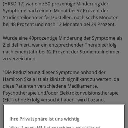
(HRSD-17) war eine 50-prozentige Minderung der
Symptome nach einem Monat bei 57 Prozent der
Studienteilnehmer festzustellen, nach sechs Monaten
bei 48 Prozent und nach 12 Monaten bei 29 Prozent.
Wurde eine 40prozentige Minderung der Symptome als
Ziel definiert, war ein entsprechender Therapieerfolg
nach einem Jahr bei 62 Prozent der Studienteilnehmer
zu verzeichnen.
"Die Reduzierung dieser Symptome anhand der
Hamilton Skala ist als klinisch signifikant zu werten, da
diese Patienten verschiedene Medikamente,
Psychotherapie und/oder Elektrokonvulsionstherapie
(EKT) ohne Erfolg versucht haben" wird Lozano,
Neurochirurg am Toronto Western Hospital und
leitender Prüfungsarzt der Studie, in der Mitteilung von
Ihre Privatsphäre ist uns wichtig
St. Jude Medical zitiert.
Wir und unsere
145
-Partner speichern und greifen auf