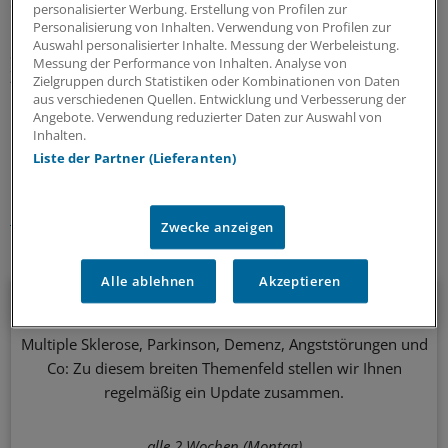
der Elektroden.
personalisierter Werbung. Erstellung von Profilen zur
Personalisierung von Inhalten. Verwendung von Profilen zur
Auswahl personalisierter Inhalte. Messung der Werbeleistung.
St. Jude Medical führt derzeit eine große multizentrische
Messung der Performance von Inhalten. Analyse von
Zulassungsstudie an bis zu 20 Zentren durch.
Zielgruppen durch Statistiken oder Kombinationen von Daten
aus verschiedenen Quellen. Entwicklung und Verbesserung der
Angebote. Verwendung reduzierter Daten zur Auswahl von
0
Inhalten.
Liste der Partner (Lieferanten)
Schlagworte:
Depressionen
Neurologie/Psychiatrie
Zwecke anzeigen
Ihr Newsletter zum Thema
Alle ablehnen
Akzeptieren
Neurologie/Psychiatrie
Multiple Sklerose, Parkinson, Demenz, Angststörungen und
Co: Zu diesem breiten Themenfeld stellen wir Ihnen
regelmäßig ein Update zusammen.
alle 2 Wochen (Montag)