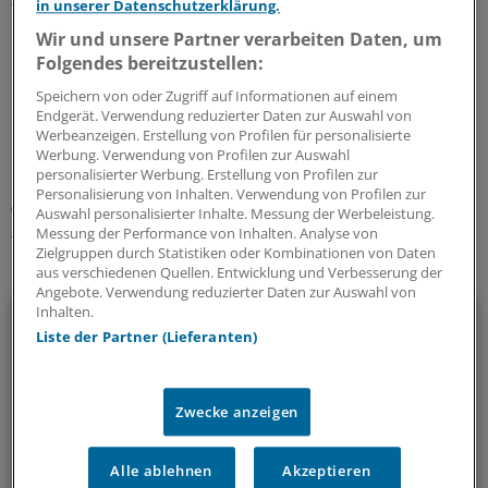
in unserer Datenschutzerklärung.
bei den Australian Open arbeiten müssen, etwa die
Wir und unsere Partner verarbeiten Daten, um
Balljungen und Ballmädchen.
(bae)
Folgendes bereitzustellen:
Speichern von oder Zugriff auf Informationen auf einem
0
Endgerät. Verwendung reduzierter Daten zur Auswahl von
Werbeanzeigen. Erstellung von Profilen für personalisierte
Werbung. Verwendung von Profilen zur Auswahl
Schlagworte:
personalisierter Werbung. Erstellung von Profilen zur
Personalisierung von Inhalten. Verwendung von Profilen zur
Atemwegskrankheiten
Sportmedizin
Pneumologie
Auswahl personalisierter Inhalte. Messung der Werbeleistung.
Sport
Messung der Performance von Inhalten. Analyse von
Zielgruppen durch Statistiken oder Kombinationen von Daten
Ihr Newsletter zum Thema
aus verschiedenen Quellen. Entwicklung und Verbesserung der
Angebote. Verwendung reduzierter Daten zur Auswahl von
Inhalten.
Pneumologie
Liste der Partner (Lieferanten)
Asthma, COPD, COVID-19: Über Atemwegserkrankungen
informieren wir Sie in diesem Newsletter umfassend.
Zwecke anzeigen
alle 2 Wochen (Freitag)
Alle ablehnen
Akzeptieren