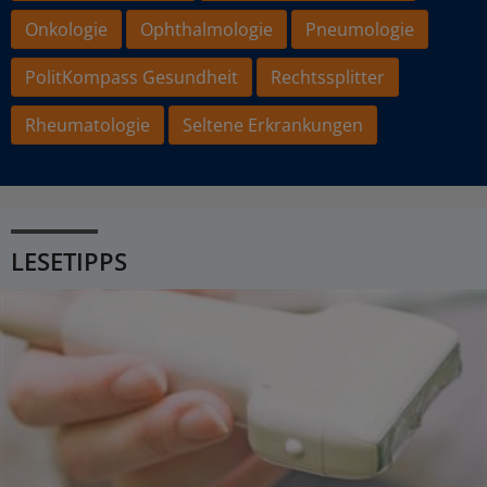
Onkologie
Ophthalmologie
Pneumologie
PolitKompass Gesundheit
Rechtssplitter
Rheumatologie
Seltene Erkrankungen
LESETIPPS