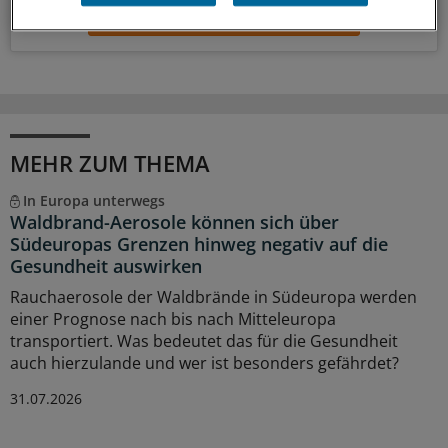
Zum Abonnieren bitte anmelden
MEHR ZUM THEMA
In Europa unterwegs
Waldbrand-Aerosole können sich über
Südeuropas Grenzen hinweg negativ auf die
Gesundheit auswirken
Rauchaerosole der Waldbrände in Südeuropa werden
einer Prognose nach bis nach Mitteleuropa
transportiert. Was bedeutet das für die Gesundheit
auch hierzulande und wer ist besonders gefährdet?
31.07.2026