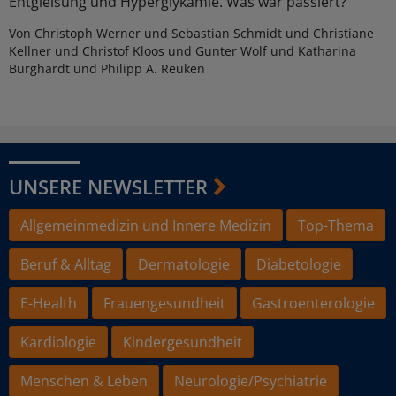
Entgleisung und Hyperglykämie. Was war passiert?
Von Christoph Werner und Sebastian Schmidt und Christiane
Kellner und Christof Kloos und Gunter Wolf und Katharina
Burghardt und Philipp A. Reuken
UNSERE NEWSLETTER
Allgemeinmedizin und Innere Medizin
Top-Thema
Beruf & Alltag
Dermatologie
Diabetologie
E-Health
Frauengesundheit
Gastroenterologie
Kardiologie
Kindergesundheit
Menschen & Leben
Neurologie/Psychiatrie