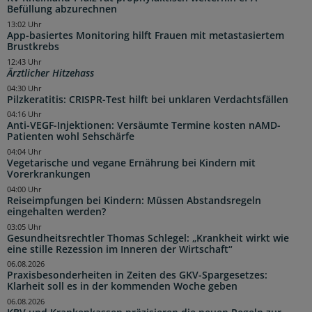
Befüllung abzurechnen
13:02 Uhr
App-basiertes Monitoring hilft Frauen mit metastasiertem
Brustkrebs
12:43 Uhr
Ärztlicher Hitzehass
04:30 Uhr
Pilzkeratitis: CRISPR-Test hilft bei unklaren Verdachtsfällen
04:16 Uhr
Anti-VEGF-Injektionen: Versäumte Termine kosten nAMD-
Patienten wohl Sehschärfe
04:04 Uhr
Vegetarische und vegane Ernährung bei Kindern mit
Vorerkrankungen
04:00 Uhr
Reiseimpfungen bei Kindern: Müssen Abstandsregeln
eingehalten werden?
03:05 Uhr
Gesundheitsrechtler Thomas Schlegel: „Krankheit wirkt wie
eine stille Rezession im Inneren der Wirtschaft“
06.08.2026
Praxisbesonderheiten in Zeiten des GKV-Spargesetzes:
Klarheit soll es in der kommenden Woche geben
06.08.2026