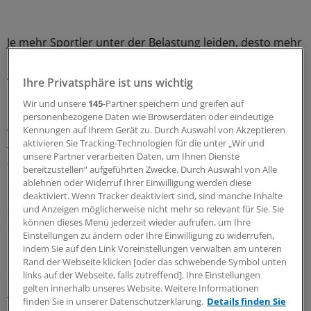
Je mehr Sportler unter der Belastung leiden, desto mehr
müsste man die Sportler eigentlich dazu aufrufen, die
Australian Open zu boykottieren. Die Gesundheit könne
Ihre Privatsphäre ist uns wichtig
nicht mehr geschützt werden, so Kaiser.
Wir und unsere
145
-Partner speichern und greifen auf
personenbezogene Daten wie Browserdaten oder eindeutige
Auch Dr. Elmar Storck, niedergelassener Pneumologe
Kennungen auf Ihrem Gerät zu. Durch Auswahl von Akzeptieren
aus Pulheim, warnte vor Langzeitfolgen für die Spieler:
aktivieren Sie Tracking-Technologien für die unter „Wir und
unsere Partner verarbeiten Daten, um Ihnen Dienste
„Je nach Veranlagung kann eine hohe sportliche
bereitzustellen“ aufgeführten Zwecke. Durch Auswahl von Alle
Belastung im Freien bei diesen Bedingungen zu
ablehnen oder Widerruf Ihrer Einwilligung werden diese
chronischen Symptomen und Erkrankungen führen“,
deaktiviert. Wenn Tracker deaktiviert sind, sind manche Inhalte
sagte Storck dem Sport-Informations-Dienst. „Ich würde
und Anzeigen möglicherweise nicht mehr so relevant für Sie. Sie
können dieses Menü jederzeit wieder aufrufen, um Ihre
dort nicht spielen.“
Einstellungen zu ändern oder Ihre Einwilligung zu widerrufen,
indem Sie auf den Link Voreinstellungen verwalten am unteren
Nicht nur Ärzte, auch die Spieler selbst sehen die
Rand der Webseite klicken [oder das schwebende Symbol unten
diesjährigen Australian Open kritisch:
Die
links auf der Webseite, falls zutreffend]. Ihre Einstellungen
gelten innerhalb unseres Website. Weitere Informationen
luxemburgische Tennisspielerin Mandy Minella sorgte
finden Sie in unserer Datenschutzerklärung.
Details finden Sie
sich auf Twitter um die Gesundheit aller Menschen
, die