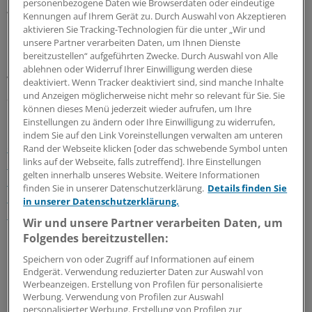
personenbezogene Daten wie Browserdaten oder eindeutige
wieder begonnen wird", so Jägers Faustregel für die
Kennungen auf Ihrem Gerät zu. Durch Auswahl von Akzeptieren
Praxis. Wichtig: Die Patienten müssen darauf
aktivieren Sie Tracking-Technologien für die unter „Wir und
unsere Partner verarbeiten Daten, um Ihnen Dienste
hingewiesen werden, dass eine Therapiepause in jedem
bereitzustellen“ aufgeführten Zwecke. Durch Auswahl von Alle
Fall ihre Infektiosität erhöht. Denn: "Die
ablehnen oder Widerruf Ihrer Einwilligung werden diese
Viruskonzentration steigt in der Therapiepause immer
deaktiviert. Wenn Tracker deaktiviert sind, sind manche Inhalte
und Anzeigen möglicherweise nicht mehr so relevant für Sie. Sie
an."
können dieses Menü jederzeit wieder aufrufen, um Ihre
Einstellungen zu ändern oder Ihre Einwilligung zu widerrufen,
Lesen Sie dazu auch:
HIV-Patienten fühlen sich noch
indem Sie auf den Link Voreinstellungen verwalten am unteren
diskriminiert
Aids-Preis für Entdeckung bei HI-Viren
Rand der Webseite klicken [oder das schwebende Symbol unten
links auf der Webseite, falls zutreffend]. Ihre Einstellungen
Forschungspreis für Heidelberger Wissenschaftler
gelten innerhalb unseres Website. Weitere Informationen
Infektionen mit Herpes simplex fördern HIV-
finden Sie in unserer Datenschutzerklärung.
Details finden Sie
Neuinfektionen
Bevölkerung in Deutschland weiß viel zu
in unserer Datenschutzerklärung.
HIV
Wir und unsere Partner verarbeiten Daten, um
Folgendes bereitzustellen:
0
Speichern von oder Zugriff auf Informationen auf einem
Endgerät. Verwendung reduzierter Daten zur Auswahl von
Werbeanzeigen. Erstellung von Profilen für personalisierte
Schlagworte:
Werbung. Verwendung von Profilen zur Auswahl
personalisierter Werbung. Erstellung von Profilen zur