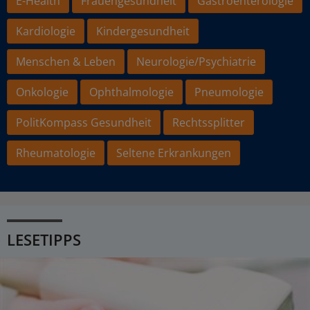
E-Health
Frauengesundheit
Gastroenterologie
Kardiologie
Kindergesundheit
Menschen & Leben
Neurologie/Psychiatrie
Onkologie
Ophthalmologie
Pneumologie
PolitKompass Gesundheit
Rechtssplitter
Rheumatologie
Seltene Erkrankungen
LESETIPPS