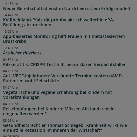
14:45 Uhr
Neuer Bereitschaftsdienst in Nordrhein ist ein Erfolgsmodell
14:44 Uhr
KV Rheinland-Pfalz rät prophylaktisch weiterhin ePA-
Befüllung abzurechnen
13:02 Uhr
App-basiertes Monitoring hilft Frauen mit metastasiertem
Brustkrebs
12:43 Uhr
Ärztlicher Hitzehass
04:30 Uhr
Pilzkeratitis: CRISPR-Test hilft bei unklaren Verdachtsfällen
04:16 Uhr
Anti-VEGF-Injektionen: Versäumte Termine kosten nAMD-
Patienten wohl Sehschärfe
04:04 Uhr
Vegetarische und vegane Ernährung bei Kindern mit
Vorerkrankungen
04:00 Uhr
Reiseimpfungen bei Kindern: Müssen Abstandsregeln
eingehalten werden?
03:05 Uhr
Gesundheitsrechtler Thomas Schlegel: „Krankheit wirkt wie
eine stille Rezession im Inneren der Wirtschaft“
06.08.2026