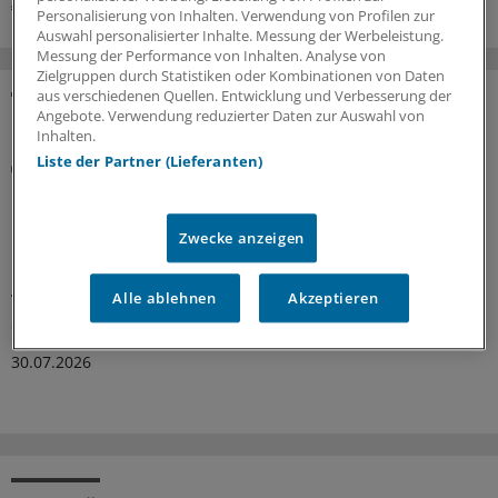
AIDS / HIV
Innere Medizin
Geschlechtskrankheiten
Personalisierung von Inhalten. Verwendung von Profilen zur
Auswahl personalisierter Inhalte. Messung der Werbeleistung.
Messung der Performance von Inhalten. Analyse von
Zielgruppen durch Statistiken oder Kombinationen von Daten
aus verschiedenen Quellen. Entwicklung und Verbesserung der
Angebote. Verwendung reduzierter Daten zur Auswahl von
MEHR ZUM THEMA
Inhalten.
Liste der Partner (Lieferanten)
Islatravir und Lenacapavir in einer Tablette
Einmal wöchentliche Kombitherapie erfolgreich
bei HIV geprüft
Zwecke anzeigen
Eine neue Kombinationstherapie aus Islatravir und
Lenacapavir erreichte in zwei Phase-III-Studien eine
virologische Suppression, die der von
Alle ablehnen
Akzeptieren
Standardtherapien ebenbürtig war.
30.07.2026