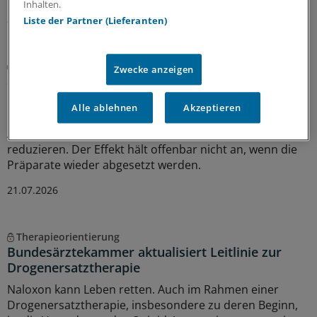
Inhalten.
23.07.2026
Liste der Partner (Lieferanten)
Abhängigkeit
Zwecke anzeigen
Suchtverhalten steigt nach Absetzen von GLP-1-
RA wohl wieder an
Alle ablehnen
Akzeptieren
GLP-1-Rezeptoragonisten können den Konsum von
Alkohol und anderen Substanzen wahrscheinlich
reduzieren. Der Effekt hält offenbar nicht an, wenn die
Präparate wieder abgesetzt werden.
21.07.2026
Therapieorientierung
Bundesärztekammer aktualisiert Leitlinie zur
Drogenersatztherapie
Naloxon kann Leben retten. Auch im Rahmen einer
Drogenersatztherapie, insbesondere zu deren Beginn,