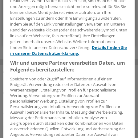
deaktiviert. Wenn Tracker deaktiviert sind, sind manche Inhalte
regelmäßig ein Update zusammen.
und Anzeigen möglicherweise nicht mehr so relevant für Sie. Sie
können dieses Menü jederzeit wieder aufrufen, um Ihre
Einstellungen zu ändern oder Ihre Einwilligung zu widerrufen,
alle 2 Wochen (Montag)
indem Sie auf den Link Voreinstellungen verwalten am unteren
Rand der Webseite klicken [oder das schwebende Symbol unten
Zum Abonnieren bitte anmelden
links auf der Webseite, falls zutreffend]. Ihre Einstellungen
gelten innerhalb unseres Website. Weitere Informationen
finden Sie in unserer Datenschutzerklärung.
Details finden Sie
in unserer Datenschutzerklärung.
Wir und unsere Partner verarbeiten Daten, um
Folgendes bereitzustellen:
MEHR ZUM THEMA
Speichern von oder Zugriff auf Informationen auf einem
Endgerät. Verwendung reduzierter Daten zur Auswahl von
Werbeanzeigen. Erstellung von Profilen für personalisierte
Drogen-bedingte Vergiftungen und Psychosen
Werbung. Verwendung von Profilen zur Auswahl
Nach Teillegalisierung: Cannabisspezifische
personalisierter Werbung. Erstellung von Profilen zur
Krankenhausaufnahmen haben zugenommen
Personalisierung von Inhalten. Verwendung von Profilen zur
Auswahl personalisierter Inhalte. Messung der Werbeleistung.
Wie hat sich die Rate der Krankenhausaufnahmen mit
Messung der Performance von Inhalten. Analyse von
cannabisspezifischen Diagnosen seit der
Zielgruppen durch Statistiken oder Kombinationen von Daten
Teillegalisierung entwickelt? Eine Studie hat dies
aus verschiedenen Quellen. Entwicklung und Verbesserung der
Angebote. Verwendung reduzierter Daten zur Auswahl von
untersucht.