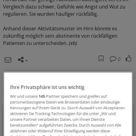
Vergleich dazu schwer, Gefühle wie Angst und Wut zu
regulieren. Sie wurden häufiger rückfällig.
Anhand dieser Aktivitätsmuster im Hirn könnte es
zukünftig möglich sein abstinente von rückfälligen
Patienten zu unterscheiden.
(eb)
0
Schlagworte:
Suchtkrankheiten
Neurologie/Psychiatrie
Radiologie
Ihre Privatsphäre ist uns wichtig
Wir und unsere
145
-Partner speichern und greifen auf
Ihr Newsletter zum Thema
personenbezogene Daten wie Browserdaten oder eindeutige
Kennungen auf Ihrem Gerät zu. Durch Auswahl von Akzeptieren
Neurologie/Psychiatrie
aktivieren Sie Tracking-Technologien für die unter „Wir und
unsere Partner verarbeiten Daten, um Ihnen Dienste
Multiple Sklerose, Parkinson, Demenz, Angststörungen und
bereitzustellen“ aufgeführten Zwecke. Durch Auswahl von Alle
ablehnen oder Widerruf Ihrer Einwilligung werden diese
Co: Zu diesem breiten Themenfeld stellen wir Ihnen