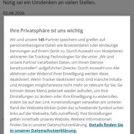
Nötig sei ein Umdenken an vielen Stellen.
02.08.2026
Ihre Privatsphäre ist uns wichtig
Soziale Pflegeversicherung
„Diesem Weg werden wir nicht zustimmen“:
Wir und unsere
145
-Partner speichern und greifen auf
Ostdeutsche Regierungschefs begehren gegen
personenbezogene Daten wie Browserdaten oder eindeutige
Kennungen auf Ihrem Gerät zu. Durch Auswahl von Akzeptieren
Pflegereform auf
aktivieren Sie Tracking-Technologien für die unter „Wir und
Klare Botschaft an den neuen
unsere Partner verarbeiten Daten, um Ihnen Dienste
Bundesgesundheitsminister Carsten Linnemann: Die
bereitzustellen“ aufgeführten Zwecke. Durch Auswahl von Alle
ablehnen oder Widerruf Ihrer Einwilligung werden diese
Ministerpräsidenten von Sachsen, Sachsen-Anhalt und
deaktiviert. Wenn Tracker deaktiviert sind, sind manche Inhalte
Thüringen fordern Korrekturen an der geplanten
und Anzeigen möglicherweise nicht mehr so relevant für Sie. Sie
Pflegereform. Ein Punkt stört sie besonders.
können dieses Menü jederzeit wieder aufrufen, um Ihre
Einstellungen zu ändern oder Ihre Einwilligung zu widerrufen,
31.07.2026
indem Sie auf den Link Voreinstellungen verwalten am unteren
Rand der Webseite klicken [oder das schwebende Symbol unten
links auf der Webseite, falls zutreffend]. Ihre Einstellungen
Sommerinterview
gelten innerhalb unseres Website. Weitere Informationen
CDU-Politikerin Simone Borchardt:
finden Sie in unserer Datenschutzerklärung.
Details finden Sie
Primärversorgung bedeutet bessere
in unserer Datenschutzerklärung.