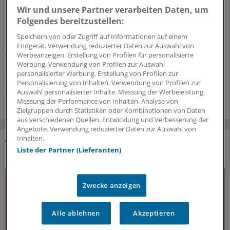
Koordination!
Wir und unsere Partner verarbeiten Daten, um
Folgendes bereitzustellen:
Die gesundheitspolitische Sprecherin der Unions-
Bundestagsfraktion, Simone Borchardt, sieht die GKV-
Speichern von oder Zugriff auf Informationen auf einem
Finanzierung kurzfristig gesichert, mahnt aber
Endgerät. Verwendung reduzierter Daten zur Auswahl von
Werbeanzeigen. Erstellung von Profilen für personalisierte
tiefgreifende Veränderungen an. Im Interview erläutert
Werbung. Verwendung von Profilen zur Auswahl
sie ihre Prioritäten nach der Sommerpause.
personalisierter Werbung. Erstellung von Profilen zur
Personalisierung von Inhalten. Verwendung von Profilen zur
30.07.2026
Auswahl personalisierter Inhalte. Messung der Werbeleistung.
Messung der Performance von Inhalten. Analyse von
Zielgruppen durch Statistiken oder Kombinationen von Daten
aus verschiedenen Quellen. Entwicklung und Verbesserung der
Angebote. Verwendung reduzierter Daten zur Auswahl von
Inhalten.
Liste der Partner (Lieferanten)
DAS KÖNNTE SIE AUCH INTERESSIEREN
Zwecke anzeigen
Alle ablehnen
Akzeptieren