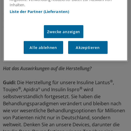
Inhalten.
Inwiefern hat auch das politische Umfeld insbesondere im
Liste der Partner (Lieferanten)
Kontext der frühen Nutzenbewertung in Deutschland zu
dem Strategiewechsel beim Diabetes beigetragen?
Zwecke anzeigen
Paar:
Überhaupt nicht. Wie gesagt, es geht um „First-in-
Class“-Medikamente und die Fragen: Was ist in der
Alle ablehnen
Akzeptieren
Pipeline, und was verspricht einen Durchbruch.
Hat das Auswirkungen auf die Herstellung?
®
Guidi:
Die Herstellung für unsere Insuline Lantus
,
®
®
Toujeo
, Apidra
und Insulin lispro
wird
®
selbstverständlich fortgesetzt. Sie haben die
Behandlungsparadigmen verändert und bleiben nach
wie vor wesentliche Behandlungsoptionen für Millionen
von Patienten nicht nur in Deutschland, sondern
weltweit. Denken Sie an unsere Devices, darunter die