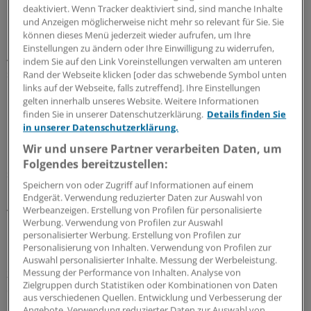
deaktiviert. Wenn Tracker deaktiviert sind, sind manche Inhalte
Prof. Dr. med. Dieter W. Paar:
Ich will das
und Anzeigen möglicherweise nicht mehr so relevant für Sie. Sie
können dieses Menü jederzeit wieder aufrufen, um Ihre
unterstreichen: Sanofi wird bei der Entwicklung neuer
Einstellungen zu ändern oder Ihre Einwilligung zu widerrufen,
Arzneimittel in Zukunft noch stärker den Fokus darauf
indem Sie auf den Link Voreinstellungen verwalten am unteren
setzen, was wirklich neuartig ist. Wir werden uns auf die
Rand der Webseite klicken [oder das schwebende Symbol unten
links auf der Webseite, falls zutreffend]. Ihre Einstellungen
Moleküle konzentrieren, die eine Chance haben „first in
gelten innerhalb unseres Website. Weitere Informationen
Class“ zu sein. Bis vor kurzem hatten wir einige neue
finden Sie in unserer Datenschutzerklärung.
Details finden Sie
Diabetes-Wirkstoffe unterschiedlicher Klassen in der
in unserer Datenschutzerklärung.
Entwicklung, die nicht „first in Class“ waren. Wie gesagt,
Wir und unsere Partner verarbeiten Daten, um
unsere zukünftige Forschung zum Typ I Diabetes wird
Folgendes bereitzustellen:
sich stärker immunologisch ausrichten.
Speichern von oder Zugriff auf Informationen auf einem
Endgerät. Verwendung reduzierter Daten zur Auswahl von
Ansonsten haben wir sieben priorisierte
Werbeanzeigen. Erstellung von Profilen für personalisierte
Entwicklungskandidaten in anderen Indikation, mit dem
Werbung. Verwendung von Profilen zur Auswahl
personalisierter Werbung. Erstellung von Profilen zur
Potenzial, wichtige Behandlungsoptionen für die
Personalisierung von Inhalten. Verwendung von Profilen zur
Hämophilie, der Multiplen Sklerose oder von Brustkrebs
Auswahl personalisierter Inhalte. Messung der Werbeleistung.
zu werden. Weitere wichtige Forschungsbereiche sind
Messung der Performance von Inhalten. Analyse von
Zielgruppen durch Statistiken oder Kombinationen von Daten
die Prophylaxe von Viruserkrankungen, immunologische
aus verschiedenen Quellen. Entwicklung und Verbesserung der
Erkrankungen und lysosomale Speichererkrankungen.
Angebote. Verwendung reduzierter Daten zur Auswahl von