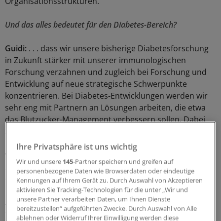
Organisationsstrukturen.
Und das alles bedeutet für den Diabetes-Bereich?
Guidi:
. . . dass wir unsere bisherige Diabetesforschung
in Zukunft stärker mit unserer immunologischen
Forschung verzahnen und zugleich bei Forschung und
Entwicklung auf neue strategische Schwerpunkte
konzentrieren. Bei Diabetes-Entwicklungen werden wir
sehr eng mit Partnern an Lösungen arbeiten, die etwa
das Blutzucker-Management verbessern sollen. Dabei
setzen wir auf digitale Integrated-Care-Lösungen, die auf
unser Insulin-Portfolio zugeschnitten sind. So arbeiten
Ihre Privatsphäre ist uns wichtig
wir an einer intelligenten Sensorklappe für alle Solo-
Wir und unsere
145
-Partner speichern und greifen auf
Star®-Pen verfügbaren Insuline. Das Gerät wird dann
personenbezogene Daten wie Browserdaten oder eindeutige
die automatische Aufzeichnung und Übertragung von
Kennungen auf Ihrem Gerät zu. Durch Auswahl von Akzeptieren
Dosis-Informationen über eine mobile App ermöglichen.
aktivieren Sie Tracking-Technologien für die unter „Wir und
unsere Partner verarbeiten Daten, um Ihnen Dienste
Auch die angekündigte Kooperation mit Abbott wird
bereitzustellen“ aufgeführten Zwecke. Durch Auswahl von Alle
fortgeführt.
ablehnen oder Widerruf Ihrer Einwilligung werden diese