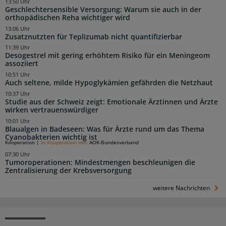
13:50 Uhr
Geschlechtersensible Versorgung: Warum sie auch in der
orthopädischen Reha wichtiger wird
13:06 Uhr
Zusatznutzten für Teplizumab nicht quantifizierbar
11:39 Uhr
Desogestrel mit gering erhöhtem Risiko für ein Meningeom
assoziiert
10:51 Uhr
Auch seltene, milde Hypoglykämien gefährden die Netzhaut
10:37 Uhr
Studie aus der Schweiz zeigt: Emotionale Ärztinnen und Ärzte
wirken vertrauenswürdiger
10:01 Uhr
Blaualgen in Badeseen: Was für Ärzte rund um das Thema
Cyanobakterien wichtig ist
Kooperation
|
In Kooperation mit:
AOK-Bundesverband
07:30 Uhr
Tumoroperationen: Mindestmengen beschleunigen die
Zentralisierung der Krebsversorgung
weitere Nachrichten