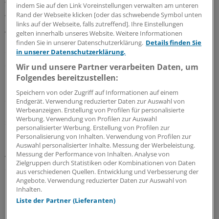
Therapiemaßnahme zeigt, die ergriffen wurde und
indem Sie auf den Link Voreinstellungen verwalten am unteren
Rand der Webseite klicken [oder das schwebende Symbol unten
welche anderen Ereignisse zu einer Verschlechterung
links auf der Webseite, falls zutreffend]. Ihre Einstellungen
geführt haben." Ein wesentliches Element der Software,
gelten innerhalb unseres Website. Weitere Informationen
um diese Informationen zu erhalten, ist Überall zufolge
finden Sie in unserer Datenschutzerklärung.
Details finden Sie
das "Körperschema", das Teil des Deutschen
in unserer Datenschutzerklärung.
Schmerzfragebogens ist.
Wir und unsere Partner verarbeiten Daten, um
Folgendes bereitzustellen:
Dazu zeichnen Schmerzpatienten in eine menschliche
Speichern von oder Zugriff auf Informationen auf einem
Silhouette den Ort und die Intensität des Schmerzes ein.
Endgerät. Verwendung reduzierter Daten zur Auswahl von
"Das klingt völlig unwissenschaftlich, aber Fakt ist: Aus
Werbeanzeigen. Erstellung von Profilen für personalisierte
Werbung. Verwendung von Profilen zur Auswahl
solchen Informationen gewinnen wir so viele
personalisierter Werbung. Erstellung von Profilen zur
Detailinformationen für die Therapiekonzepte",
Personalisierung von Inhalten. Verwendung von Profilen zur
bewertet Überall den Wert des Körperschemas. Auch
Auswahl personalisierter Inhalte. Messung der Werbeleistung.
Messung der Performance von Inhalten. Analyse von
viszerale Schmerzen an inneren Organen ließen sich
Zielgruppen durch Statistiken oder Kombinationen von Daten
darstellen.
aus verschiedenen Quellen. Entwicklung und Verbesserung der
Angebote. Verwendung reduzierter Daten zur Auswahl von
Inhalten.
Die Datensicherheit der Software ist gewährt, betont
Liste der Partner (Lieferanten)
Überall. Die Server befinden sich nach seinen Angaben
in Deutschland, ein unabhängiger