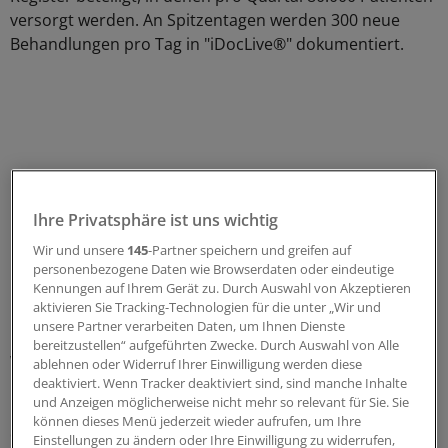
versorgt werden. An Spitzentagen werden 300 neue
Behandlungen pro Tag in "iDocLive®" dokumentiert.
Ihre Privatsphäre ist uns wichtig
Wir und unsere
145
-Partner speichern und greifen auf
personenbezogene Daten wie Browserdaten oder eindeutige
Kennungen auf Ihrem Gerät zu. Durch Auswahl von Akzeptieren
aktivieren Sie Tracking-Technologien für die unter „Wir und
unsere Partner verarbeiten Daten, um Ihnen Dienste
bereitzustellen“ aufgeführten Zwecke. Durch Auswahl von Alle
Was bringt das System dem Arzt? Aktuelle, detaillierte
ablehnen oder Widerruf Ihrer Einwilligung werden diese
deaktiviert. Wenn Tracker deaktiviert sind, sind manche Inhalte
Informationen zum Wohlergehen des Patienten, erklärt
und Anzeigen möglicherweise nicht mehr so relevant für Sie. Sie
Überall. "Die Zentren sehen in Echtzeit, was gerade mit
können dieses Menü jederzeit wieder aufrufen, um Ihre
dem Patienten passiert, welche Reaktionen er auf eine
Einstellungen zu ändern oder Ihre Einwilligung zu widerrufen,