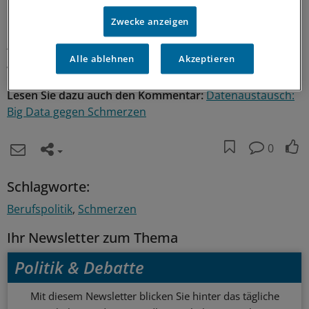
Datenschutzbeauftragter sei an der Entwicklung
Zwecke anzeigen
beteiligt gewesen und kontrolliere das System weiterhin.
Außerdem seien die Daten verschlüsselt und dezentral
Alle ablehnen
Akzeptieren
gelagert.
Lesen Sie dazu auch den Kommentar:
Datenaustausch:
Big Data gegen Schmerzen
0
Schlagworte:
Berufspolitik
Schmerzen
Ihr Newsletter zum Thema
Politik & Debatte
Mit diesem Newsletter blicken Sie hinter das tägliche