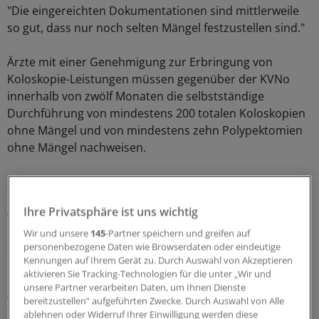
"Die eingereichten Dokumentationen sind mittlerweile
so gut, dass nur noch selten Mängel festzustellen sind."
Ärzte mit einer Genehmigung zur Erbringung von
Koloskopie-Leistungen müssen gegenüber der KVNo
innerhalb von zwölf Monaten die selbstständige
Durchführung von mindestens 200 totalen Koloskopien
ohne Mängel und von mindestens zehn Polypektomien
ohne Mängel nachweisen.
Zudem müssen sie die schriftliche und bildliche
Dokumentation von 20 abgerechneten Koloskopien zu
Ihre Privatsphäre ist uns wichtig
von der KV benannten Patienten vorlegen. Sind
mindestens 90 Prozent der Dokumentationen von
Wir und unsere
145
-Partner speichern und greifen auf
personenbezogene Daten wie Browserdaten oder eindeutige
totalen Koloskopien ohne Mängel, folgt die nächste
Kennungen auf Ihrem Gerät zu. Durch Auswahl von Akzeptieren
Überprüfung nach 24 Monaten.
aktivieren Sie Tracking-Technologien für die unter „Wir und
unsere Partner verarbeiten Daten, um Ihnen Dienste
Werden die Anforderungen nicht erfüllt, fordert die KV
bereitzustellen“ aufgeführten Zwecke. Durch Auswahl von Alle
ablehnen oder Widerruf Ihrer Einwilligung werden diese
20 weitere schriftliche und bildliche Dokumentationen