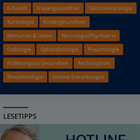
E-Health
Frauengesundheit
Gastroenterologie
Kardiologie
Kindergesundheit
Menschen & Leben
Neurologie/Psychiatrie
Onkologie
Ophthalmologie
Pneumologie
PolitKompass Gesundheit
Rechtssplitter
Rheumatologie
Seltene Erkrankungen
LESETIPPS