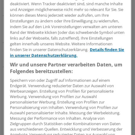
deaktiviert. Wenn Tracker deaktiviert sind, sind manche Inhalte
an. Stellen die Prüfer erneut Mängel fest, erhalten die
und Anzeigen möglicherweise nicht mehr so relevant für Sie. Sie
Ärzte eine weitere Möglichkeit, ihre fachliche Befähigung
können dieses Menü jederzeit wieder aufrufen, um Ihre
nachzuweisen, erläutert Theilmeier.
Einstellungen zu ändern oder Ihre Einwilligung zu widerrufen,
indem Sie auf den Link Voreinstellungen verwalten am unteren
Rand der Webseite klicken [oder das schwebende Symbol unten
"Zeigt die Überprüfung nochmals Mängel oder wurden
links auf der Webseite, falls zutreffend]. Ihre Einstellungen
weniger als 200 totale Koloskopien durchgeführt, wird
gelten innerhalb unseres Website. Weitere Informationen
finden Sie in unserer Datenschutzerklärung.
Details finden Sie
die Genehmigung widerrufen."
in unserer Datenschutzerklärung.
Alle Anträge genehmigt
Wir und unsere Partner verarbeiten Daten, um
Folgendes bereitzustellen:
Im Jahr 2013 nahmen in Nordrhein 247 Ärzte an der
Speichern von oder Zugriff auf Informationen auf einem
Koloskopievereinbarung teil. 19 erhielten in dem Jahr die
Endgerät. Verwendung reduzierter Daten zur Auswahl von
Werbeanzeigen. Erstellung von Profilen für personalisierte
Genehmigung zur präventiven und kurativen
Werbung. Verwendung von Profilen zur Auswahl
Koloskopie, 13 schieden aus dem Tätigkeitsbereich aus.
personalisierter Werbung. Erstellung von Profilen zur
Personalisierung von Inhalten. Verwendung von Profilen zur
Auswahl personalisierter Inhalte. Messung der Werbeleistung.
Die zuständige Kommission musste bei keinem Arzt die
Messung der Performance von Inhalten. Analyse von
Genehmigung ablehnen oder widerrufen.
Zielgruppen durch Statistiken oder Kombinationen von Daten
aus verschiedenen Quellen. Entwicklung und Verbesserung der
Angebote. Verwendung reduzierter Daten zur Auswahl von