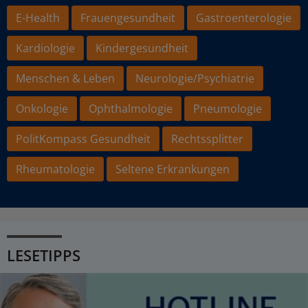
E-Health
Frauengesundheit
Gastroenterologie
Kardiologie
Kindergesundheit
Menschen & Leben
Neurologie/Psychiatrie
Onkologie
Ophthalmologie
Pneumologie
PolitKompass Gesundheit
Rechtssplitter
Rheumatologie
Seltene Erkrankungen
LESETIPPS