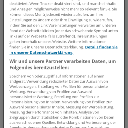
Hochdurchsatzverfahren und hochauflösender
deaktiviert. Wenn Tracker deaktiviert sind, sind manche Inhalte
Röntgentechnik Medikamente finden, die die krankhafte
und Anzeigen möglicherweise nicht mehr so relevant für Sie. Sie
Fehlfaltung der Eiweißstoffe verhindern. Damit könnte
können dieses Menü jederzeit wieder aufrufen, um Ihre
Einstellungen zu ändern oder Ihre Einwilligung zu widerrufen,
nach Forscheraussagen 15.000 Kindern mit
indem Sie auf den Link Voreinstellungen verwalten am unteren
Phenylketonurie und MCAD-Mangel in Europa geholfen
Rand der Webseite klicken [oder das schwebende Symbol unten
werden.
links auf der Webseite, falls zutreffend]. Ihre Einstellungen
gelten innerhalb unseres Website. Weitere Informationen
finden Sie in unserer Datenschutzerklärung.
Details finden Sie
"Das Prinzip ist zwar noch sehr neu", räumt Muntau ein,
in unserer Datenschutzerklärung.
"wir konnten aber bereits die Entwicklung eines solchen
Wir und unsere Partner verarbeiten Daten, um
Faltungshelfers zum Medikament begleiten, das heute
Folgendes bereitzustellen:
zur Behandlung der seltenen Stoffwechselerkrankung
Phenylketonurie eingesetzt wird.
Speichern von oder Zugriff auf Informationen auf einem
Endgerät. Verwendung reduzierter Daten zur Auswahl von
Werbeanzeigen. Erstellung von Profilen für personalisierte
Dieses Prinzip möchten wir nun technologisch
Werbung. Verwendung von Profilen zur Auswahl
verbessern und auch auf andere Erkrankungen
personalisierter Werbung. Erstellung von Profilen zur
Personalisierung von Inhalten. Verwendung von Profilen zur
übertragen, um den betroffenen Kindern eine wenig
Auswahl personalisierter Inhalte. Messung der Werbeleistung.
belastende Behandlung zu ermöglichen."
Messung der Performance von Inhalten. Analyse von
Zielgruppen durch Statistiken oder Kombinationen von Daten
aus verschiedenen Quellen. Entwicklung und Verbesserung der
Die Wissenschaftler wollen nach eigenem Bekunden
Angebote. Verwendung reduzierter Daten zur Auswahl von