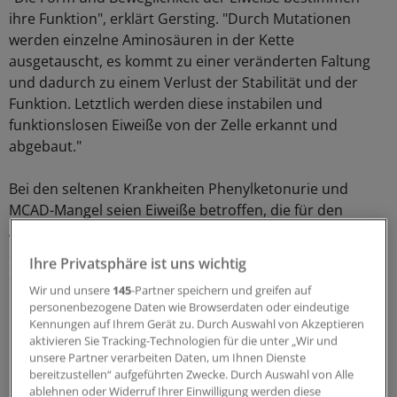
ihre Funktion", erklärt Gersting. "Durch Mutationen
werden einzelne Aminosäuren in der Kette
ausgetauscht, es kommt zu einer veränderten Faltung
und dadurch zu einem Verlust der Stabilität und der
Funktion. Letztlich werden diese instabilen und
funktionslosen Eiweiße von der Zelle erkannt und
abgebaut."
Bei den seltenen Krankheiten Phenylketonurie und
MCAD-Mangel seien Eiweiße betroffen, die für den
Abbau von Stoffwechselprodukten in der Zelle zuständig
sind. Durch den Funktionsverlust stauten sich
Ihre Privatsphäre ist uns wichtig
Stoffwechselprodukte im Körper an und die Patienten
Wir und unsere
145
-Partner speichern und greifen auf
erlitten unbehandelt schwere neurologische Schäden.
personenbezogene Daten wie Browserdaten oder eindeutige
Kennungen auf Ihrem Gerät zu. Durch Auswahl von Akzeptieren
Fehlfaltung soll verhindert werden
aktivieren Sie Tracking-Technologien für die unter „Wir und
unsere Partner verarbeiten Daten, um Ihnen Dienste
bereitzustellen“ aufgeführten Zwecke. Durch Auswahl von Alle
Die Forscher wollen mittels neuester Methoden von
ablehnen oder Widerruf Ihrer Einwilligung werden diese