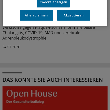
Zwecke anzeigen
zur EU-Zulassung
Neue Ansätze gegen zu hohe Cholesterinwerte bildeten
Alle ablehnen
Akzeptieren
einen Schwerpunkt der jüngsten Experten-Begutachtung
bei der EMA: Auch gab es Zulassungsempfehlungen für
Wirkstoffe gegen Plaque-Psoriasis, primäre biliäre
Cholangitis, COVID-19, AMD und zerebrale
Adrenoleukodystrophie.
24.07.2026
DAS KÖNNTE SIE AUCH INTERESSIEREN