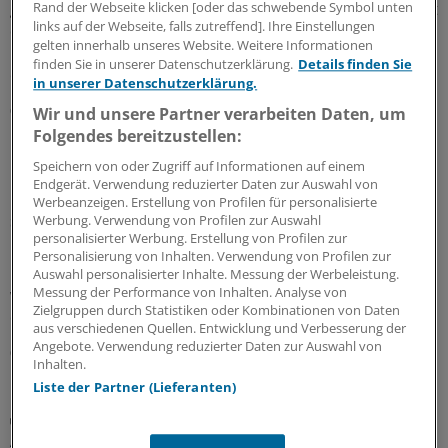
gesamtgesellschaftliche Aufgabe stärken. Richtig so, sagt
Rand der Webseite klicken [oder das schwebende Symbol unten
links auf der Webseite, falls zutreffend]. Ihre Einstellungen
der Gesundheitsrechtler Professor Thomas Schlegel im
gelten innerhalb unseres Website. Weitere Informationen
Interview mit der Ärzte Zeitung. Das Thema habe aber
finden Sie in unserer Datenschutzerklärung.
Details finden Sie
eine viel größere Dimension als viele meinten.
in unserer Datenschutzerklärung.
07.08.2026
Wir und unsere Partner verarbeiten Daten, um
Folgendes bereitzustellen:
Speichern von oder Zugriff auf Informationen auf einem
Leitliniennutzung
Endgerät. Verwendung reduzierter Daten zur Auswahl von
Hausärzte wünschen sich Leitlinien kürzer,
Werbeanzeigen. Erstellung von Profilen für personalisierte
strukturierter und praxisnäher
Werbung. Verwendung von Profilen zur Auswahl
personalisierter Werbung. Erstellung von Profilen zur
In hausärztlichen Praxen wird durchaus regelmäßig auf
Personalisierung von Inhalten. Verwendung von Profilen zur
Leitlinien zurückgegriffen – eine Umfrage zeigt allerdings
Auswahl personalisierter Inhalte. Messung der Werbeleistung.
wegen Zeitmangels und zu umfangreicher Dokumente
Messung der Performance von Inhalten. Analyse von
Zielgruppen durch Statistiken oder Kombinationen von Daten
deutlichen Verbesserungsbedarf.
aus verschiedenen Quellen. Entwicklung und Verbesserung der
Angebote. Verwendung reduzierter Daten zur Auswahl von
03.08.2026
Inhalten.
Liste der Partner (Lieferanten)
Juli-Sitzung des CHMP
Acht Pharma-Innovationen auf der Zielgeraden