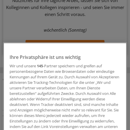
Nützliches für Ihre tägliche Arbeit, lassen Sie sich von
Kolleginnen und Kollegen inspirieren - und seien Sie immer
einen Schritt voraus.
wöchentlich (Sonntag)
Zum Abonnieren bitte anmelden
Ihre Privatsphäre ist uns wichtig
Wir und unsere
145
-Partner speichern und greifen auf
personenbezogene Daten wie Browserdaten oder eindeutige
Kennungen auf Ihrem Gerät zu. Durch Auswahl von Akzeptieren
aktivieren Sie Tracking-Technologien für die unter „Wir und
MEHR ZUM THEMA
unsere Partner verarbeiten Daten, um Ihnen Dienste
bereitzustellen“ aufgeführten Zwecke. Durch Auswahl von Alle
Präventionsoffensive
ablehnen oder Widerruf Ihrer Einwilligung werden diese
Gesundheitsrechtler Thomas Schlegel: „Krankheit
deaktiviert. Wenn Tracker deaktiviert sind, sind manche Inhalte
wirkt wie eine stille Rezession im Inneren der
und Anzeigen möglicherweise nicht mehr so relevant für Sie. Sie
können dieses Menü jederzeit wieder aufrufen, um Ihre
Wirtschaft“
Einstellungen zu ändern oder Ihre Einwilligung zu widerrufen,
Die Koalition will die Prävention als
indem Sie auf den Link Voreinstellungen verwalten am unteren