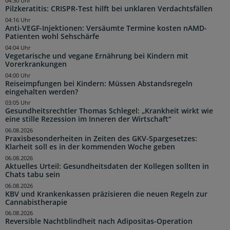
04:30 Uhr
Pilzkeratitis: CRISPR-Test hilft bei unklaren Verdachtsfällen
04:16 Uhr
Anti-VEGF-Injektionen: Versäumte Termine kosten nAMD-
Patienten wohl Sehschärfe
04:04 Uhr
Vegetarische und vegane Ernährung bei Kindern mit
Vorerkrankungen
04:00 Uhr
Reiseimpfungen bei Kindern: Müssen Abstandsregeln
eingehalten werden?
03:05 Uhr
Gesundheitsrechtler Thomas Schlegel: „Krankheit wirkt wie
eine stille Rezession im Inneren der Wirtschaft“
06.08.2026
Praxisbesonderheiten in Zeiten des GKV-Spargesetzes:
Klarheit soll es in der kommenden Woche geben
06.08.2026
Aktuelles Urteil: Gesundheitsdaten der Kollegen sollten in
Chats tabu sein
06.08.2026
KBV und Krankenkassen präzisieren die neuen Regeln zur
Cannabistherapie
06.08.2026
Reversible Nachtblindheit nach Adipositas-Operation