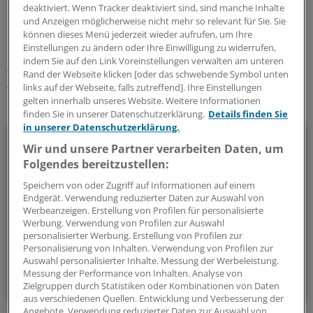
0
deaktiviert. Wenn Tracker deaktiviert sind, sind manche Inhalte
und Anzeigen möglicherweise nicht mehr so relevant für Sie. Sie
können dieses Menü jederzeit wieder aufrufen, um Ihre
Schlagworte:
Einstellungen zu ändern oder Ihre Einwilligung zu widerrufen,
indem Sie auf den Link Voreinstellungen verwalten am unteren
Digitalisierung und IT
Unternehmen
Rand der Webseite klicken [oder das schwebende Symbol unten
Gesundheitswirtschaft
links auf der Webseite, falls zutreffend]. Ihre Einstellungen
gelten innerhalb unseres Website. Weitere Informationen
Ihr Newsletter zum Thema
finden Sie in unserer Datenschutzerklärung.
Details finden Sie
in unserer Datenschutzerklärung.
E-Health
Wir und unsere Partner verarbeiten Daten, um
Folgendes bereitzustellen:
Bei E-Health und Digitalisierung geht die Entwicklung rasant
Speichern von oder Zugriff auf Informationen auf einem
voran. Mit diesem Newsletter bleiben Sie immer auf dem
Endgerät. Verwendung reduzierter Daten zur Auswahl von
neuesten Stand.
Werbeanzeigen. Erstellung von Profilen für personalisierte
Werbung. Verwendung von Profilen zur Auswahl
personalisierter Werbung. Erstellung von Profilen zur
monatlich (Samstag)
Personalisierung von Inhalten. Verwendung von Profilen zur
Auswahl personalisierter Inhalte. Messung der Werbeleistung.
Messung der Performance von Inhalten. Analyse von
Zum Abonnieren bitte anmelden
Zielgruppen durch Statistiken oder Kombinationen von Daten
aus verschiedenen Quellen. Entwicklung und Verbesserung der
Angebote. Verwendung reduzierter Daten zur Auswahl von