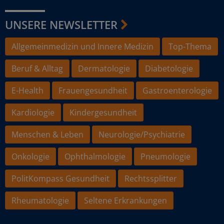
UNSERE NEWSLETTER
Allgemeinmedizin und Innere Medizin
Top-Thema
Beruf & Alltag
Dermatologie
Diabetologie
E-Health
Frauengesundheit
Gastroenterologie
Kardiologie
Kindergesundheit
Menschen & Leben
Neurologie/Psychiatrie
Onkologie
Ophthalmologie
Pneumologie
PolitKompass Gesundheit
Rechtssplitter
Rheumatologie
Seltene Erkrankungen