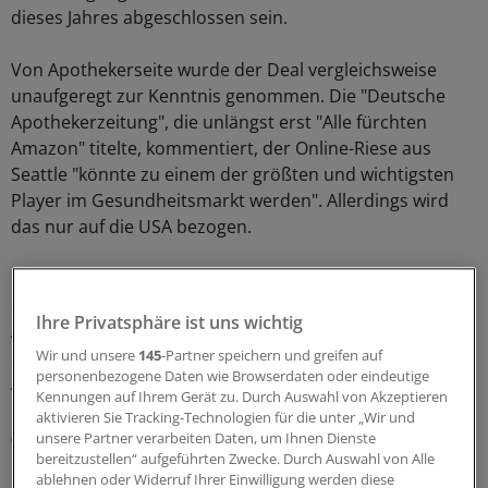
dieses Jahres abgeschlossen sein.
Von Apothekerseite wurde der Deal vergleichsweise
unaufgeregt zur Kenntnis genommen. Die "Deutsche
Apothekerzeitung", die unlängst erst "Alle fürchten
Amazon" titelte, kommentiert, der Online-Riese aus
Seattle "könnte zu einem der größten und wichtigsten
Player im Gesundheitsmarkt werden". Allerdings wird
das nur auf die USA bezogen.
Das Branchenportal "Apotheke Adhoc" erinnert daran,
das in Deutschland zwar schon vor Jahren mehrere
Ihre Privatsphäre ist uns wichtig
Anbieter mit industriell aufgezogenen Blisterprojekten
Schiffbruch erlitten. Angesichts der Kapitalkraft
Wir und unsere
145
-Partner speichern und greifen auf
personenbezogene Daten wie Browserdaten oder eindeutige
Amazons sei es aber "nur eine Frage der Zeit, bis der
Kennungen auf Ihrem Gerät zu. Durch Auswahl von Akzeptieren
Konzern auch hierzulande mit voller Wucht aufschlägt".
aktivieren Sie Tracking-Technologien für die unter „Wir und
(cw)
unsere Partner verarbeiten Daten, um Ihnen Dienste
bereitzustellen“ aufgeführten Zwecke. Durch Auswahl von Alle
ablehnen oder Widerruf Ihrer Einwilligung werden diese