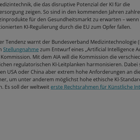
dizintechnik, die das disruptive Potenzial der KI für die
rsorgung zeigen. So sind in den kommenden Jahren zahlrei
zinprodukte für den Gesundheitsmarkt zu erwarten – wenn 
tionierten KI-Regulierung durch die EU zum Opfer fallen.
ser Tendenz warnt der Bundesverband Medizintechnologie 
en
Stellungnahme
zum Entwurf eines „Artificial Intelligence Ac
Kommission. Mit dem AIA will die Kommission die verschi
ichen regulatorischen KI-Leitplanken harmonisieren. Dabei st
den USA oder China aber extrem hohe Anforderungen an di
er, um unter anderem möglichst hohe ethische KI-Standar
. Es soll der weltweit
erste Rechtsrahmen für Künstliche Int