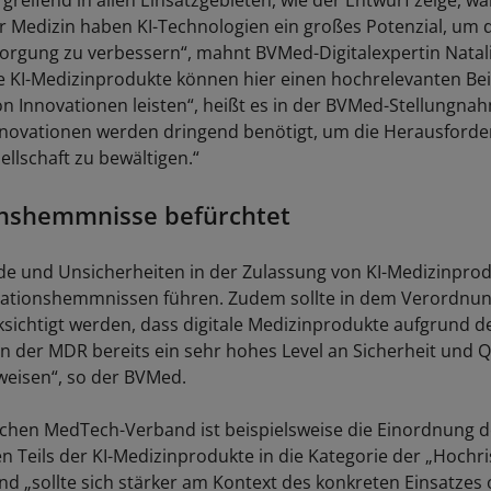
reifend in allen Einsatzgebieten, wie der Entwurf zeige, wa
r Medizin haben KI-Technologien ein großes Potenzial, um 
orgung zu verbessern“, mahnt BVMed-Digitalexpertin Natal
 KI-Medizinprodukte können hier einen hochrelevanten Beit
n Innovationen leisten“, heißt es in der BVMed-Stellungna
nnovationen werden dringend benötigt, um die Herausforde
ellschaft zu bewältigen.“
onshemmnisse befürchtet
e und Unsicherheiten in der Zulassung von KI-Medizinpro
ovationshemmnissen führen. Zudem sollte in dem Verordnu
ksichtigt werden, dass digitale Medizinprodukte aufgrund d
 der MDR bereits ein sehr hohes Level an Sicherheit und Qu
weisen“, so der BVMed.
chen MedTech-Verband ist beispielsweise die Einordnung d
 Teils der KI-Medizinprodukte in die Kategorie der „Hochr
nd „sollte sich stärker am Kontext des konkreten Einsatzes o