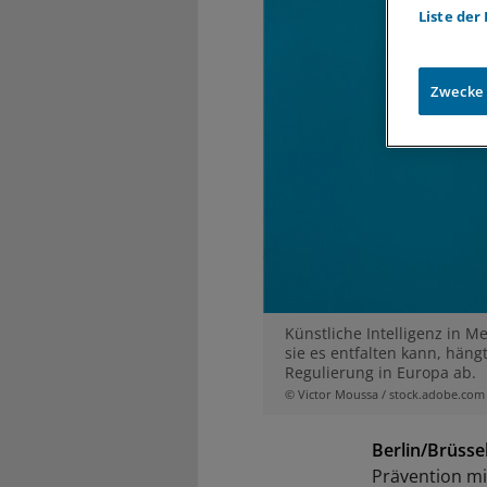
Liste der
Zwecke
Künstliche Intelligenz in M
sie es entfalten kann, hän
Regulierung in Europa ab.
© Victor Moussa / stock.adobe.com
Berlin/Brüssel
Prävention mit