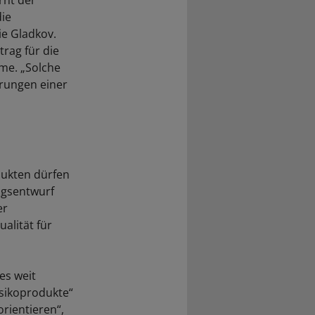
rnt der
die
ie Gladkov.
rag für die
hme. „Solche
rungen einer
dukten dürfen
ngsentwurf
er
alität für
es weit
isikoprodukte“
rientieren“,