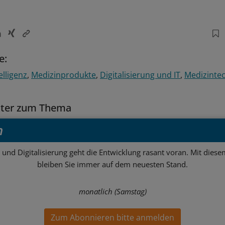
e:
elligenz
Medizinprodukte
Digitalisierung und IT
Medizinte
tter zum Thema
h
 und Digitalisierung geht die Entwicklung rasant voran. Mit dies
bleiben Sie immer auf dem neuesten Stand.
monatlich (Samstag)
Zum Abonnieren bitte anmelden