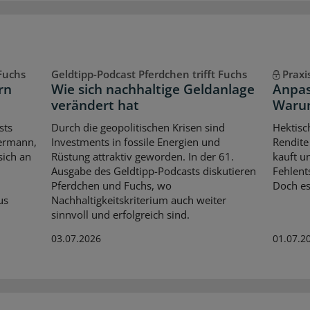
 Fuchs
Geldtipp-Podcast Pferdchen trifft Fuchs
Praxi
rn
Wie sich nachhaltige Geldanlage
Anpas
verändert hat
Warum
sts
Durch die geopolitischen Krisen sind
Hektisch
iermann,
Investments in fossile Energien und
Rendite
sich an
Rüstung attraktiv geworden. In der 61.
kauft un
Ausgabe des Geldtipp-Podcasts diskutieren
Fehlent
Pferdchen und Fuchs, wo
Doch es
us
Nachhaltigkeitskriterium auch weiter
sinnvoll und erfolgreich sind.
03.07.2026
01.07.2