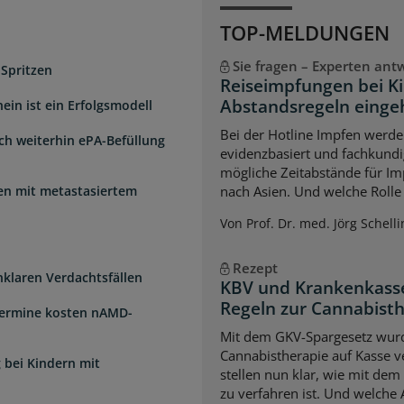
TOP-MELDUNGEN
Sie fragen – Experten ant
 Spritzen
Reiseimpfungen bei K
Abstandsregeln einge
ein ist ein Erfolgsmodell
Bei der Hotline Impfen werde
sch weiterhin ePA-Befüllung
evidenzbasiert und fachkundi
mögliche Zeitabstände für Im
uen mit metastasiertem
nach Asien. Und welche Rolle s
Von Prof. Dr. med. Jörg Schelli
Rezept
unklaren Verdachtsfällen
KBV und Krankenkasse
Regeln zur Cannabist
Termine kosten nAMD-
Mit dem GKV-Spargesetz wurd
Cannabistherapie auf Kasse v
 bei Kindern mit
stellen nun klar, wie mit de
zu verfahren ist. Und welche