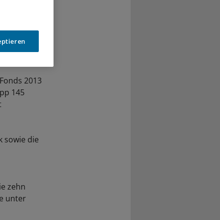
eptieren
 Fonds 2013
app 145
t
k sowie die
ie zehn
e unter