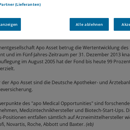
 Partner (Lieferanten)
 anzeigen
Alle ablehnen
Akz
ntgesellschaft Apo Asset betrug die Wertentwicklung des
nt und im Fünf-Jahres-Zeitraum per 31. Dezember 2013 kn
 Auflegung im August 2005 hat der Fond bis heute 99 Prozen
rzielt.
r der Apo Asset sind die Deutsche Apotheker- und Ärzteban
eversicherung.
werpunkte des "apo Medical Opportunities" sind forschende
hmen, Medizintechnikhersteller und Biotech-Start-Ups. D
-Positionen entfallen sämtlich auf Arzneimittelhersteller wi
i, Novartis, Roche, Abbott und Baxter.
(eb)