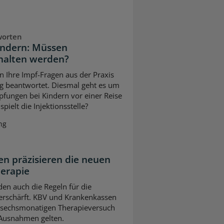
worten
indern: Müssen
halten werden?
n Ihre Impf-Fragen aus der Praxis
g beantwortet. Diesmal geht es um
pfungen bei Kindern vor einer Reise
pielt die Injektionsstelle?
ng
n präzisieren die neuen
herapie
en auch die Regeln für die
erschärft. KBV und Krankenkassen
m sechsmonatigen Therapieversuch
 Ausnahmen gelten.