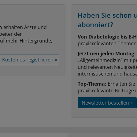
Haben Sie schon 
abonniert?
n
erhalten Ärzte und
beiter der
Von Diabetologie bis E-H
auf mehr Hintergründe,
praxisrelevanten Themen
Jetzt neu jeden Montag:
Kostenlos registrieren »
„Allgemeinmedizin“ mit p
und relevanten Neuigkei
internistischen und hausä
Top-Thema:
Erhalten Sie
praxisrelevante Beiträge 
Newsletter bestellen »