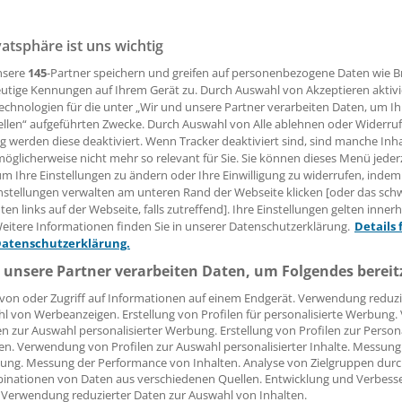
vatsphäre ist uns wichtig
28.01.2014, 15:02 Uhr
nsere
145
-Partner speichern und greifen auf personenbezogene Daten wie 
utige Kennungen auf Ihrem Gerät zu. Durch Auswahl von Akzeptieren aktivi
echnologien für die unter „Wir und unsere Partner verarbeiten Daten, um I
ellen“ aufgeführten Zwecke. Durch Auswahl von Alle ablehnen oder Widerruf
.
Der Aktienfonds "apo Medical Opportunities" ist zum 4. Ma
ng werden diese deaktiviert. Wenn Tracker deaktiviert sind, sind manche Inh
hrift "Euro" mit deren "Funds Award" ausgezeichnet worden
öglicherweise nicht mehr so relevant für Sie. Sie können dieses Menü jeder
um Ihre Einstellungen zu ändern oder Ihre Einwilligung zu widerrufen, indem
 hat der Fonds nun auch für 2014 die Auszeichnung in der 
nstellungen verwalten am unteren Rand der Webseite klicken [oder das sc
Pharma" erhalten.
en links auf der Webseite, falls zutreffend]. Ihre Einstellungen gelten inner
eitere Informationen finden Sie in unserer Datenschutzerklärung.
Details 
nd für diese Bewertung sei die überdurchschnittliche Wer
Datenschutzerklärung.
itraum von einem und fünf Jahren gewesen, teilt die apoBan
 unsere Partner verarbeiten Daten, um Folgendes bereit
von oder Zugriff auf Informationen auf einem Endgerät. Verwendung reduzi
l von Werbeanzeigen. Erstellung von Profilen für personalisierte Werbung
en zur Auswahl personalisierter Werbung. Erstellung von Profilen zur Person
en. Verwendung von Profilen zur Auswahl personalisierter Inhalte. Messung
ung. Messung der Performance von Inhalten. Analyse von Zielgruppen durch
inationen von Daten aus verschiedenen Quellen. Entwicklung und Verbess
 Verwendung reduzierter Daten zur Auswahl von Inhalten.