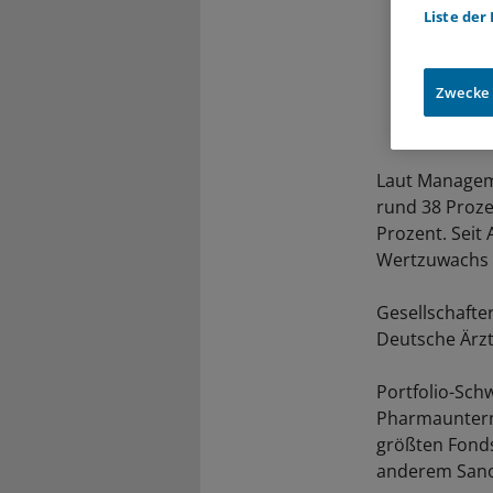
Liste der
Zwecke
Laut Manageme
rund 38 Proze
Prozent. Seit
Wertzuwachs e
Gesellschafte
Deutsche Ärzt
Portfolio-Sch
Pharmaunterne
größten Fonds
anderem Sanof