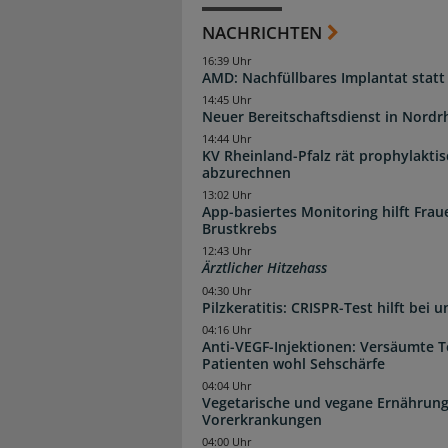
NACHRICHTEN
16:39 Uhr
AMD: Nachfüllbares Implantat statt
14:45 Uhr
Neuer Bereitschaftsdienst in Nordrh
14:44 Uhr
KV Rheinland-Pfalz rät prophylakti
abzurechnen
13:02 Uhr
App-basiertes Monitoring hilft Fra
Brustkrebs
12:43 Uhr
Ärztlicher Hitzehass
04:30 Uhr
Pilzkeratitis: CRISPR-Test hilft bei 
04:16 Uhr
Anti-VEGF-Injektionen: Versäumte 
Patienten wohl Sehschärfe
04:04 Uhr
Vegetarische und vegane Ernährung
Vorerkrankungen
04:00 Uhr