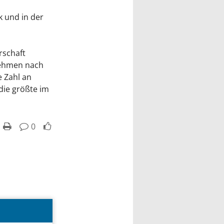
k und in der
rschaft
rnehmen nach
e Zahl an
die größte im
0