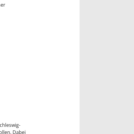
ner
chleswig-
llen. Dabei