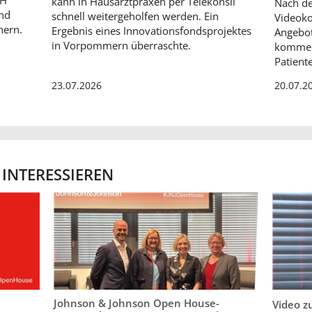
kann in Hausarztpraxen per Telekonsil
Nach de
und
schnell weitergeholfen werden. Ein
Videoko
hern.
Ergebnis eines Innovationsfondsprojektes
Angebot
in Vorpommern überraschte.
kommend
Patient
23.07.2026
20.07.2
 INTERESSIEREN
Johnson & Johnson Open House-
Video z