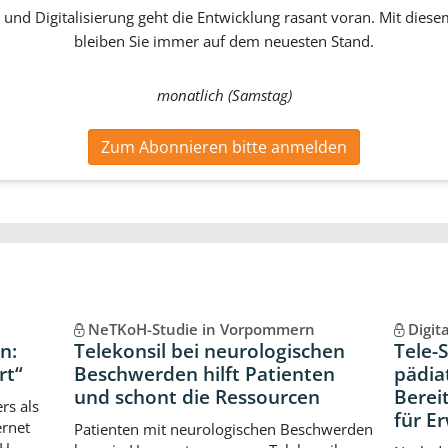
 und Digitalisierung geht die Entwicklung rasant voran. Mit dies
bleiben Sie immer auf dem neuesten Stand.
monatlich (Samstag)
Zum Abonnieren bitte anmelden
NeTKoH-Studie in Vorpommern
Digit
n:
Telekonsil bei neurologischen
Tele-
rt“
Beschwerden hilft Patienten
pädia
und schont die Ressourcen
Berei
rs als
für E
ernet
Patienten mit neurologischen Beschwerden
bH