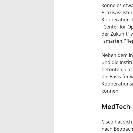
könne es etwa
Praxisassiste
Kooperation. 
"Center for O
der Zukunft" 
"smarten Pfle
Neben dem Ins
und die Instit
betonten, das
die Basis für
Kooperationsn
können.
MedTech-
Cisco hat sich
nach Beobacht