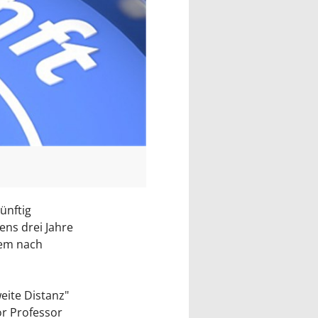
ünftig
ns drei Jahre
rem nach
eite Distanz"
or Professor