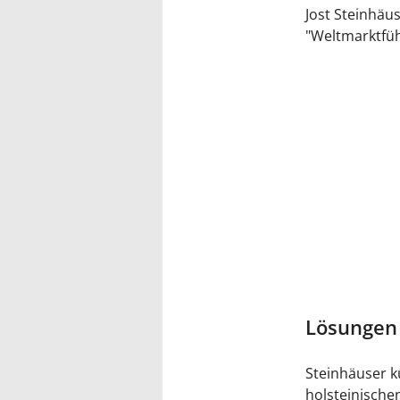
Jost Steinhä
"Weltmarktfüh
Lösungen 
Steinhäuser k
holsteinische