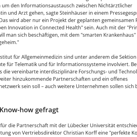
 um den Informationsaustausch zwischen Nichtärztlicher
ntin und Arzt gehen, sagte Steinhäuser in einem Pressegesp
Das wird aber nur ein Projekt der geplanten gemeinsamen 
pen Innovation in Connected Health" sein. Auch mit der "Pr
will man sich beschäftigen, mit dem "smarten Krankenhaus
geheim."
titut für Allgemeinmedizin sind unter anderem die Sektion 
ute für Telematik und für Informationssysteme involviert. Be
s die vereinbarte interdisziplinäre Forschungs- und Technol
 weiter hinzukommende Partnerschaften und ein offenes
etzwerk sein soll – auch weitere Unternehmen sollen sich b
Know-how gefragt
 für die Partnerschaft mit der Lübecker Universität entschie
ung von Vertriebsdirektor Christian Korff eine "perfekte 