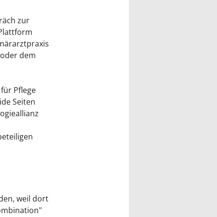
räch zur
Plattform
imärarztpraxis
" oder dem
für Pflege
ide Seiten
ogieallianz
eteiligen
den, weil dort
Kombination"