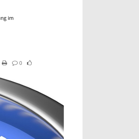
ung im
0