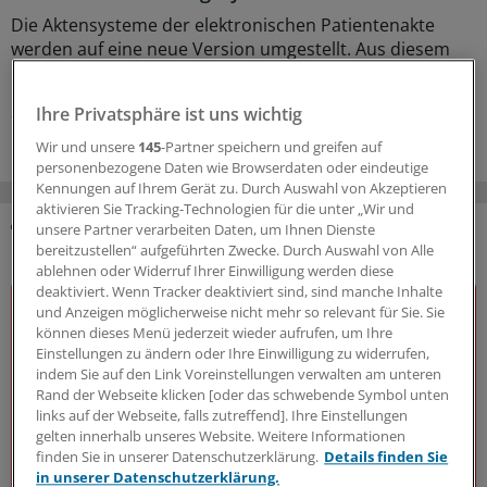
Die Aktensysteme der elektronischen Patientenakte
werden auf eine neue Version umgestellt. Aus diesem
Grund sind Anpassungen in den PVS nötig.
25.06.2026
Ihre Privatsphäre ist uns wichtig
Wir und unsere
145
-Partner speichern und greifen auf
personenbezogene Daten wie Browserdaten oder eindeutige
Kennungen auf Ihrem Gerät zu. Durch Auswahl von Akzeptieren
aktivieren Sie Tracking-Technologien für die unter „Wir und
unsere Partner verarbeiten Daten, um Ihnen Dienste
DAS KÖNNTE SIE AUCH INTERESSIEREN
bereitzustellen“ aufgeführten Zwecke. Durch Auswahl von Alle
ablehnen oder Widerruf Ihrer Einwilligung werden diese
deaktiviert. Wenn Tracker deaktiviert sind, sind manche Inhalte
und Anzeigen möglicherweise nicht mehr so relevant für Sie. Sie
können dieses Menü jederzeit wieder aufrufen, um Ihre
Einstellungen zu ändern oder Ihre Einwilligung zu widerrufen,
indem Sie auf den Link Voreinstellungen verwalten am unteren
Rand der Webseite klicken [oder das schwebende Symbol unten
links auf der Webseite, falls zutreffend]. Ihre Einstellungen
gelten innerhalb unseres Website. Weitere Informationen
finden Sie in unserer Datenschutzerklärung.
Details finden Sie
in unserer Datenschutzerklärung.