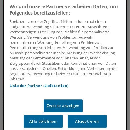
Wir und unsere Partner verarbeiten Daten, um
J&J Open House
Folgendes bereitzustellen:
Der Gesundheitsdialog
Speichern von oder Zugriff auf Informationen auf einem
Expert:innen aus unterschiedlichsten Bereichen des
Endgerät. Verwendung reduzierter Daten zur Auswahl von
Werbeanzeigen. Erstellung von Profilen für personalisierte
Gesundheitswesens diskutieren – offen, kritisch und
Werbung. Verwendung von Profilen zur Auswahl
lösungsorientiert – über die Herausforderungen und
personalisierter Werbung. Erstellung von Profilen zur
Chancen unseres Gesundheitssystems. Dafür steht
Personalisierung von Inhalten. Verwendung von Profilen zur
das J&J Open House – seit inzwischen 7 Jahren.
Auswahl personalisierter Inhalte. Messung der Werbeleistung.
Messung der Performance von Inhalten. Analyse von
Kooperation
|
In Kooperation mit:
Johnson & Johnson Innovative
Zielgruppen durch Statistiken oder Kombinationen von Daten
Medicine (Janssen-Cilag GmbH)
aus verschiedenen Quellen. Entwicklung und Verbesserung der
Angebote. Verwendung reduzierter Daten zur Auswahl von
Inhalten.
Liste der Partner (Lieferanten)
Zwecke anzeigen
Alle ablehnen
Akzeptieren