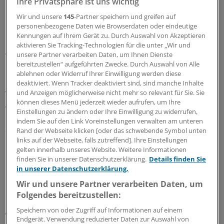
Ihre Privatsphäre ist uns wichtig
ob die Symptome im Alltag in mehr als einer Situation
Wir und unsere
145
-Partner speichern und greifen auf
Probleme verursachten, sank die Quote auf knapp vier
personenbezogene Daten wie Browserdaten oder eindeutige
Prozent.
Kennungen auf Ihrem Gerät zu. Durch Auswahl von Akzeptieren
aktivieren Sie Tracking-Technologien für die unter „Wir und
unsere Partner verarbeiten Daten, um Ihnen Dienste
Wenn außerdem nur jene Kinder gezählt wurden, bei
bereitzustellen“ aufgeführten Zwecke. Durch Auswahl von Alle
denen die Symptome vor dem siebten Lebensjahr
ablehnen oder Widerruf Ihrer Einwilligung werden diese
begannen und mehr als sechs Monate andauerten,
deaktiviert. Wenn Tracker deaktiviert sind, sind manche Inhalte
waren es nur noch 2,2 Prozent. Derzeit werde bei der
und Anzeigen möglicherweise nicht mehr so relevant für Sie. Sie
können dieses Menü jederzeit wieder aufrufen, um Ihre
Ausarbeitung der neuen Klassifikation DSM V diskutiert,
Einstellungen zu ändern oder Ihre Einwilligung zu widerrufen,
ob das siebte Lebensjahr als obere Grenze für den
indem Sie auf den Link Voreinstellungen verwalten am unteren
Symptombeginn bei ADHS beibehalten wird, sagte
Rand der Webseite klicken [oder das schwebende Symbol unten
Döpfner.
links auf der Webseite, falls zutreffend]. Ihre Einstellungen
gelten innerhalb unseres Website. Weitere Informationen
finden Sie in unserer Datenschutzerklärung.
Details finden Sie
0
in unserer Datenschutzerklärung.
Wir und unsere Partner verarbeiten Daten, um
Schlagworte:
Folgendes bereitzustellen:
ADHS
Allgemeinmedizin
Neurologie/Psychiatrie
Speichern von oder Zugriff auf Informationen auf einem
Endgerät. Verwendung reduzierter Daten zur Auswahl von
Pädiatrie