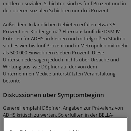
mittleren sozialen Schichten sind es fünf Prozent und in
den oberen sozialen Schichten nur drei Prozent.
Außerdem: In ländlichen Gebieten erfüllen etwa 3,5
Prozent der Kinder gemäß Elternauskunft die DSM-IV-
Kriterien für ADHS, in kleinen und mittelgroßen Städten
sind es vier bis fünf Prozent und in Metropolen mit mehr
als 500 000 Einwohnern sieben Prozent. Diese
Unterschiede sagen jedoch nichts über Ursache und
Wirkung aus, wie Döpfner auf der von dem
Unternehmen Medice unterstützten Veranstaltung
betonte.
Diskussionen über Symptombeginn
Generell empfahl Döpfner, Angaben zur Prävalenz von
ADHS kritisch zu werten. So erfüllten in der BELLA-
Befragung zwar fünf Prozent der Kinder die in der DSM
IV festgelegten Symptomkriterien. Wurde aber gefragt,