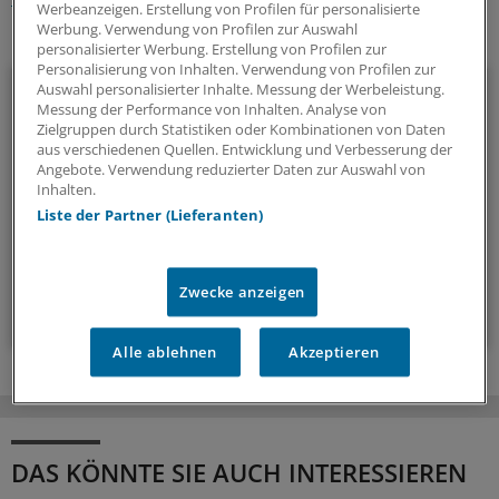
Werbeanzeigen. Erstellung von Profilen für personalisierte
Werbung. Verwendung von Profilen zur Auswahl
Ihr Newsletter zum Thema
personalisierter Werbung. Erstellung von Profilen zur
Personalisierung von Inhalten. Verwendung von Profilen zur
Neurologie/Psychiatrie
Auswahl personalisierter Inhalte. Messung der Werbeleistung.
Messung der Performance von Inhalten. Analyse von
Zielgruppen durch Statistiken oder Kombinationen von Daten
Multiple Sklerose, Parkinson, Demenz, Angststörungen und
aus verschiedenen Quellen. Entwicklung und Verbesserung der
Co: Zu diesem breiten Themenfeld stellen wir Ihnen
Angebote. Verwendung reduzierter Daten zur Auswahl von
Inhalten.
regelmäßig ein Update zusammen.
Liste der Partner (Lieferanten)
alle 2 Wochen (Montag)
Zwecke anzeigen
Zum Abonnieren bitte anmelden
Alle ablehnen
Akzeptieren
DAS KÖNNTE SIE AUCH INTERESSIEREN