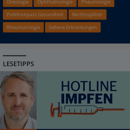
Onkologie
Ophthalmologie
Pneumologie
PolitKompass Gesundheit
Rechtssplitter
Rheumatologie
Seltene Erkrankungen
LESETIPPS