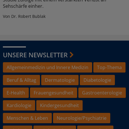
Sehschärfe einher.
Von Dr. Robert Bublak
UNSERE NEWSLETTER
Allgemeinmedizin und Innere Medizin
Top-Thema
Beruf & Alltag
Dermatologie
Diabetologie
E-Health
Frauengesundheit
Gastroenterologie
Kardiologie
Kindergesundheit
Menschen & Leben
Neurologie/Psychiatrie