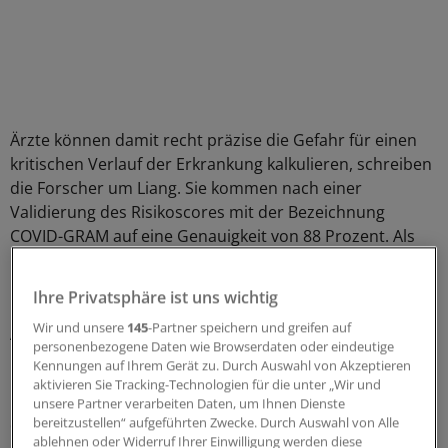
Ärzte können damit recht präzise die Gefahr für einen
kritischen Verlauf der Erkrankung kalkulieren, schreiben
die Forscher um Liang. Sie kommen nach einer
Validierung des Risikoscores mit der Bezeichnung
COVID-GRAM auf eine Genauigkeit von 88 Prozent. Als
kritischen Verlauf definieren sie die Aufnahme auf die
Intensivstation, eine invasive Beatmung oder den Tod.
Ihre Privatsphäre ist uns wichtig
Analyse von 72 unterschiedlichen Variablen
Wir und unsere
145
-Partner speichern und greifen auf
personenbezogene Daten wie Browserdaten oder eindeutige
Kennungen auf Ihrem Gerät zu. Durch Auswahl von Akzeptieren
Das Team um Liang hat zunächst elektronische
aktivieren Sie Tracking-Technologien für die unter „Wir und
Patientendaten zu 1590 COVID-19-Patienten analysiert,
unsere Partner verarbeiten Daten, um Ihnen Dienste
die in China in über 500 Kliniken bis Ende Januar
bereitzustellen“ aufgeführten Zwecke. Durch Auswahl von Alle
ablehnen oder Widerruf Ihrer Einwilligung werden diese