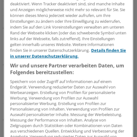
aufgrund einer nachgewiesenen Infektion mit SARS-CoV-
deaktiviert. Wenn Tracker deaktiviert sind, sind manche Inhalte
2 behandelt worden waren. Davon entwickelten 131
und Anzeigen möglicherweise nicht mehr so relevant für Sie. Sie
einen kritischen Verlauf (8,2 Prozent), 51 starben (3,2
können dieses Menü jederzeit wieder aufrufen, um Ihre
Einstellungen zu ändern oder Ihre Einwilligung zu widerrufen,
Prozent). Im Schnitt waren die Patienten 50 Jahre alt, ein
indem Sie auf den Link Voreinstellungen verwalten am unteren
Viertel hatte mindestens eine Begleiterkrankung wie
Rand der Webseite klicken [oder das schwebende Symbol unten
Hypertonie, Diabetes oder KHK, 57 Prozent waren
links auf der Webseite, falls zutreffend]. Ihre Einstellungen
Männer.
gelten innerhalb unseres Website. Weitere Informationen
finden Sie in unserer Datenschutzerklärung.
Details finden Sie
in unserer Datenschutzerklärung.
Die Ärzte um Liang analysierten nun 72 unterschiedliche
Wir und unsere Partner verarbeiten Daten, um
Variablen aus den Patientenakten mittels eines
Folgendes bereitzustellen:
mathematischen Modells und fanden schließlich 19, die
mit einem schweren Verlauf assoziiert waren. Nur zehn
Speichern von oder Zugriff auf Informationen auf einem
Endgerät. Verwendung reduzierter Daten zur Auswahl von
davon gingen jedoch unabhängig voneinander und
Werbeanzeigen. Erstellung von Profilen für personalisierte
statistisch signifikant mit einer kritischen Erkrankung
Werbung. Verwendung von Profilen zur Auswahl
einher.
personalisierter Werbung. Erstellung von Profilen zur
Personalisierung von Inhalten. Verwendung von Profilen zur
Auswahl personalisierter Inhalte. Messung der Werbeleistung.
AUC-Wert von 88 Prozent
Messung der Performance von Inhalten. Analyse von
Zielgruppen durch Statistiken oder Kombinationen von Daten
Dies waren ein auffälliger Röntgenbefund der Lunge,
aus verschiedenen Quellen. Entwicklung und Verbesserung der
Angebote. Verwendung reduzierter Daten zur Auswahl von