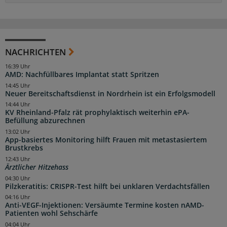
NACHRICHTEN
16:39 Uhr
AMD: Nachfüllbares Implantat statt Spritzen
14:45 Uhr
Neuer Bereitschaftsdienst in Nordrhein ist ein Erfolgsmodell
14:44 Uhr
KV Rheinland-Pfalz rät prophylaktisch weiterhin ePA-
Befüllung abzurechnen
13:02 Uhr
App-basiertes Monitoring hilft Frauen mit metastasiertem
Brustkrebs
12:43 Uhr
Ärztlicher Hitzehass
04:30 Uhr
Pilzkeratitis: CRISPR-Test hilft bei unklaren Verdachtsfällen
04:16 Uhr
Anti-VEGF-Injektionen: Versäumte Termine kosten nAMD-
Patienten wohl Sehschärfe
04:04 Uhr