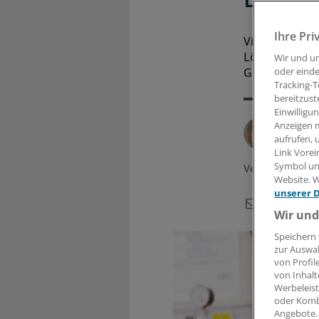
Ihre Pri
Viele Hebamm
Lösungen. Die
Wir und u
Geburtshelfer
oder einde
Tracking-T
bereitzust
Einwilligu
Anzeigen m
Von
C
aufrufen, 
Link Vorei
Symbol unt
Veröffentlicht:
Website. W
unserer 
Wir und
Speichern 
zur Auswah
von Profil
von Inhalt
Werbeleist
oder Komb
Angebote.