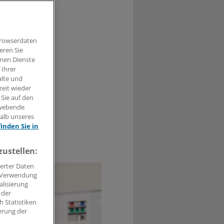
ucht nach
izin den
Browserdaten
eren Sie
hnen Dienste
 Ihrer
alte und
zeit wieder
 Sie auf den
hwebende
halb unseres
finden Sie in
0
zustellen:
erter Daten
. Verwendung
alisierung
 der
 Statistiken
erung der