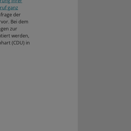
rung ihrer
ruf ganz
frage der
rvor. Bei dem
ngen zur
tiert werden,
hart (CDU) in