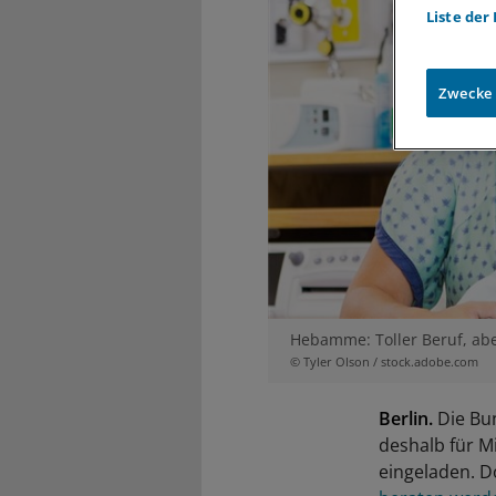
Liste der
Zwecke
Hebamme: Toller Beruf, abe
© Tyler Olson / stock.adobe.com
Berlin.
Die Bu
deshalb für M
eingeladen. Do