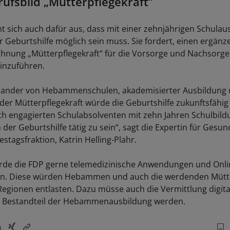
ufsbild „Mütterpflegekraft“
ht sich auch dafür aus, dass mit einer zehnjährigen Schulau
er Geburtshilfe möglich sein muss. Sie fordert, einen ergän
chnung „Mütterpflegekraft“ für die Vorsorge und Nachsorge
inzuführen.
nander von Hebammenschulen, akademisierter Ausbildung 
der Mütterpflegekraft würde die Geburtshilfe zukunftsfähig 
ch engagierten Schulabsolventen mit zehn Jahren Schulbild
n der Geburtshilfe tätig zu sein“, sagt die Expertin für Gesun
stagsfraktion, Katrin Helling-Plahr.
rde die FDP gerne telemedizinische Anwendungen und Onli
n. Diese würden Hebammen und auch die werdenden Mütte
 Regionen entlasten. Dazu müsse auch die Vermittlung digita
Bestandteil der Hebammenausbildung werden.