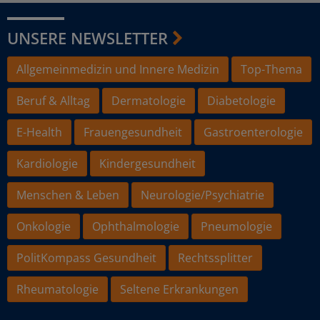
UNSERE NEWSLETTER
Allgemeinmedizin und Innere Medizin
Top-Thema
Beruf & Alltag
Dermatologie
Diabetologie
E-Health
Frauengesundheit
Gastroenterologie
Kardiologie
Kindergesundheit
Menschen & Leben
Neurologie/Psychiatrie
Onkologie
Ophthalmologie
Pneumologie
PolitKompass Gesundheit
Rechtssplitter
Rheumatologie
Seltene Erkrankungen