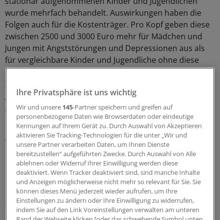
stationär aufgenommenen Kinder und Jugendlichen
wurde mehrfach behandelt. Auswirkungen haben die
Folgen auch für die Kostenträger. Pro Kopf geben diese
zwischen 2500 und 3000 Euro mehr für Mädchen und
Jungen mit Angststörungen und Depressionen aus als
für vergleichbare Kinder und Jugendliche ohne diese
Diagnosen.
Bundesweit summieren sich die Ausgaben
für die beiden Erkrankungen bei Kindern und
Ihre Privatsphäre ist uns wichtig
Jugendlichen auf 406 Millionen Euro (Depression) und
390 Millionen Euro (Angststörungen).
Für Schleswig-
Wir und unsere
145
-Partner speichern und greifen auf
personenbezogene Daten wie Browserdaten oder eindeutige
Holstein liegen diese Ausgaben bei 16 beziehungsweise
Kennungen auf Ihrem Gerät zu. Durch Auswahl von Akzeptieren
14 Millionen Euro. „Eine gezielte
aktivieren Sie Tracking-Technologien für die unter „Wir und
Versorgungsverbesserung hätte hohes ökonomisches
unsere Partner verarbeiten Daten, um Ihnen Dienste
und präventives Potential“, glaubt Witte.
bereitzustellen“ aufgeführten Zwecke. Durch Auswahl von Alle
ablehnen oder Widerruf Ihrer Einwilligung werden diese
deaktiviert. Wenn Tracker deaktiviert sind, sind manche Inhalte
Lubinsky verwies in diesem Zusammenhang auf ein
und Anzeigen möglicherweise nicht mehr so relevant für Sie. Sie
neues Versorgungsangebot seiner Krankenkasse unter
können dieses Menü jederzeit wieder aufrufen, um Ihre
Einstellungen zu ändern oder Ihre Einwilligung zu widerrufen,
dem Namen „veo“, das für zwölf- bis 17-jährige
indem Sie auf den Link Voreinstellungen verwalten am unteren
Betroffene nach einem Krankenhausaufenthalt eine
Rand der Webseite klicken [oder das schwebende Symbol unten