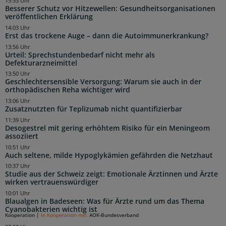
15:53 Uhr
Besserer Schutz vor Hitzewellen: Gesundheitsorganisationen
veröffentlichen Erklärung
14:03 Uhr
Erst das trockene Auge – dann die Autoimmunerkrankung?
13:56 Uhr
Urteil: Sprechstundenbedarf nicht mehr als
Defekturarzneimittel
13:50 Uhr
Geschlechtersensible Versorgung: Warum sie auch in der
orthopädischen Reha wichtiger wird
13:06 Uhr
Zusatznutzten für Teplizumab nicht quantifizierbar
11:39 Uhr
Desogestrel mit gering erhöhtem Risiko für ein Meningeom
assoziiert
10:51 Uhr
Auch seltene, milde Hypoglykämien gefährden die Netzhaut
10:37 Uhr
Studie aus der Schweiz zeigt: Emotionale Ärztinnen und Ärzte
wirken vertrauenswürdiger
10:01 Uhr
Blaualgen in Badeseen: Was für Ärzte rund um das Thema
Cyanobakterien wichtig ist
Kooperation
|
In Kooperation mit:
AOK-Bundesverband