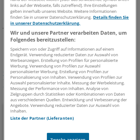
besser vernetzte ambulante Nachsorge ermöglichen
links auf der Webseite, falls zutreffend]. Ihre Einstellungen
soll. Eingebunden werden neben Haus- und Fachärzten
gelten innerhalb unseres Website. Weitere Informationen
finden Sie in unserer Datenschutzerklärung.
Details finden Sie
auch Beratungsstellen, Schulpsychologen und
in unserer Datenschutzerklärung.
Jugendämter. Ziel ist es, Wartezeiten zu verringern.
(di)
Wir und unsere Partner verarbeiten Daten, um
Folgendes bereitzustellen:
0
Speichern von oder Zugriff auf Informationen auf einem
Endgerät. Verwendung reduzierter Daten zur Auswahl von
Schlagworte:
Werbeanzeigen. Erstellung von Profilen für personalisierte
Werbung. Verwendung von Profilen zur Auswahl
Psychotherapeutische Versorgung
personalisierter Werbung. Erstellung von Profilen zur
Versorgungsforschung
Psychotherapie
Personalisierung von Inhalten. Verwendung von Profilen zur
Auswahl personalisierter Inhalte. Messung der Werbeleistung.
Neuro-psychiatrische Krankheiten
Schleswig-Holstein
Messung der Performance von Inhalten. Analyse von
Zielgruppen durch Statistiken oder Kombinationen von Daten
Ihr Newsletter zum Thema
aus verschiedenen Quellen. Entwicklung und Verbesserung der
Angebote. Verwendung reduzierter Daten zur Auswahl von
Politik & Debatte
Inhalten.
Liste der Partner (Lieferanten)
Mit diesem Newsletter blicken Sie hinter das tägliche
Geschehen in der Gesundheitspolitik. Mit Analysen,
Hintergründen und einem Blick auf Themen, die die Agenda
Zwecke anzeigen