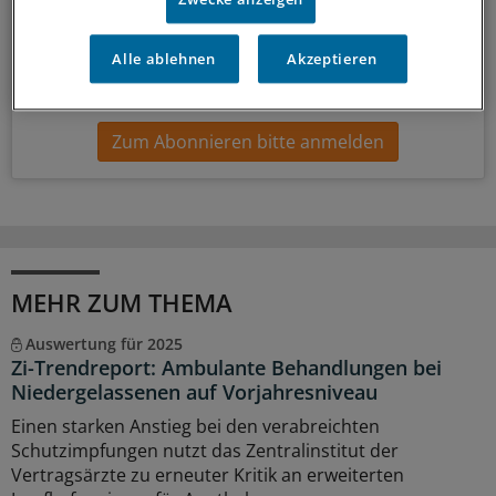
bestimmen.
Alle ablehnen
Akzeptieren
14-tägig, donnerstags
Zum Abonnieren bitte anmelden
MEHR ZUM THEMA
Auswertung für 2025
Zi-Trendreport: Ambulante Behandlungen bei
Niedergelassenen auf Vorjahresniveau
Einen starken Anstieg bei den verabreichten
Schutzimpfungen nutzt das Zentralinstitut der
Vertragsärzte zu erneuter Kritik an erweiterten