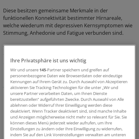
Diese besitzen gemeinsame Merkmale in der
funktionellen Konnektivität bestimmter Hirnareale,
welche wiederum mit depressiven Kernsymptomen wie
Stimmung, Anhedonie und Fatigue verbunden sind.
Vor allem aber sprechen die Subtypen auf eine
transkranielle Magnetstimulation sehr unterschiedlich
Ihre Privatsphäre ist uns wichtig
an: Eine deutliche Verbesserung wurde in einer
Untersuchung bei einem der Subtypen zu 83 Prozent
Wir und unsere
145
-Partner speichern und greifen auf
personenbezogene Daten wie Browserdaten oder eindeutige
erreicht, bei einem anderen nur zu 25 Prozent (
Nat Med
Kennungen auf Ihrem Gerät zu. Durch Auswahl von Akzeptieren
2017; 23: 28–38
).
aktivieren Sie Tracking-Technologien für die unter „Wir und
unsere Partner verarbeiten Daten, um Ihnen Dienste
"Kernkomponente neuraler Netzwerke"
bereitzustellen“ aufgeführten Zwecke. Durch Auswahl von Alle
ablehnen oder Widerruf Ihrer Einwilligung werden diese
deaktiviert. Wenn Tracker deaktiviert sind, sind manche Inhalte
Update-Seminare
und Anzeigen möglicherweise nicht mehr so relevant für Sie. Sie
können dieses Menü jederzeit wieder aufrufen, um Ihre
Jedes Update-Seminar
behandelt alle essenziellen
Einstellungen zu ändern oder Ihre Einwilligung zu widerrufen,
Themen eines Fachgebietes in 45- bis 60-minütigen
indem Sie auf den Link Voreinstellungen verwalten am unteren