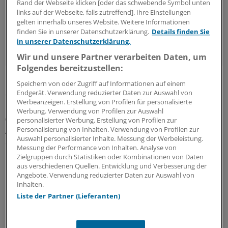
Rand der Webseite klicken [oder das schwebende Symbol unten
Teilseminaren.
links auf der Webseite, falls zutreffend]. Ihre Einstellungen
gelten innerhalb unseres Website. Weitere Informationen
med update-Seminarprogramm:
https://med-
finden Sie in unserer Datenschutzerklärung.
Details finden Sie
update.com/ gesamtprogramm/
in unserer Datenschutzerklärung.
Wir und unsere Partner verarbeiten Daten, um
Folgendes bereitzustellen:
Forscher derselben Arbeitsgruppe haben nun geschaut,
Speichern von oder Zugriff auf Informationen auf einem
Endgerät. Verwendung reduzierter Daten zur Auswahl von
ob sich mit ähnlichen Methoden auch herausfinden
Werbeanzeigen. Erstellung von Profilen für personalisierte
lässt, ob jemand eher von kognitiver Verhaltenstherapie
Werbung. Verwendung von Profilen zur Auswahl
(KVT) oder von Antidepressiva profitiert. Als
personalisierter Werbung. Erstellung von Profilen zur
Personalisierung von Inhalten. Verwendung von Profilen zur
Ausgangspunkt wählten sie den subcallosalen Cortex
Auswahl personalisierter Inhalte. Messung der Werbeleistung.
cinguli (SCC) im ventromedialen präfrontalen Kortex.
Messung der Performance von Inhalten. Analyse von
Zielgruppen durch Statistiken oder Kombinationen von Daten
aus verschiedenen Quellen. Entwicklung und Verbesserung der
"Hier handelt es sich um eine Kernkomponente
Angebote. Verwendung reduzierter Daten zur Auswahl von
neuronaler Netzwerke, die der Aufrechterhaltung einer
Inhalten.
Depression zugrunde liegen", erläuterte Arolt.
Liste der Partner (Lieferanten)
Die Struktur ist etwa mit der Amygdala, der Insula und