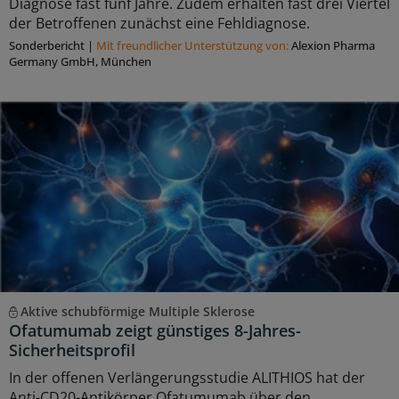
Diagnose fast fünf Jahre. Zudem erhalten fast drei Viertel
der Betroffenen zunächst eine Fehldiagnose.
Sonderbericht
|
Mit freundlicher Unterstützung von:
Alexion Pharma
Germany GmbH, München
Aktive schubförmige Multiple Sklerose
Ofatumumab zeigt günstiges 8-Jahres-
Sicherheitsprofil
In der offenen Verlängerungsstudie ALITHIOS hat der
Anti-CD20-Antikörper Ofatumumab über den