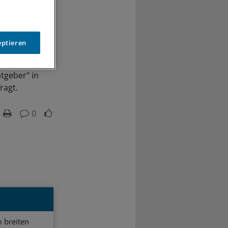
eptieren
tgeber" in
ragt.
0
 breiten