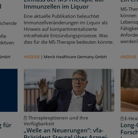
d
Immunzellen im Liquor
MS-Ther
können l
Eine aktuelle Publikation beleuchtet
Lebensqu
Immunzellveränderungen im Liquor als
eichende
Fähigkei
Hinweis auf kompartimentalisierte
d
Anforde
intrathekale Entzündungsprozesse. Was
lle
werden
dies für die MS-Therapie bedeuten könnte.
ektiven
 GmbH
ANZEIGE
|
Merck Healthcare Germany GmbH
ANZEIGE
Therapieoptionen und ihre
E-Hea
Verfügbarkeit
g für
Long-
„Welle an Neuerungen“: vfa-
Forsch
Präsident Steutel über Arznei-