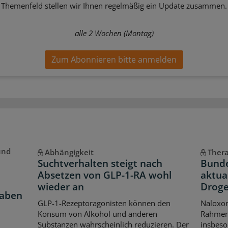
Themenfeld stellen wir Ihnen regelmäßig ein Update zusammen.
alle 2 Wochen (Montag)
Zum Abonnieren bitte anmelden
und
Abhängigkeit
Thera
Suchtverhalten steigt nach
Bund
Absetzen von GLP-1-RA wohl
aktual
wieder an
Droge
aben
GLP-1-Rezeptoragonisten können den
Naloxon
Konsum von Alkohol und anderen
Rahmen 
Substanzen wahrscheinlich reduzieren. Der
insbeso