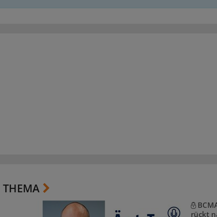
 THEMA
BCMA-
rückt n