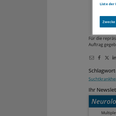
Liste der
Zwecke
Für die reprä
Auftrag gegeb
Schlagwort
Suchtkrankhe
Ihr Newsle
Neurolo
Multipl