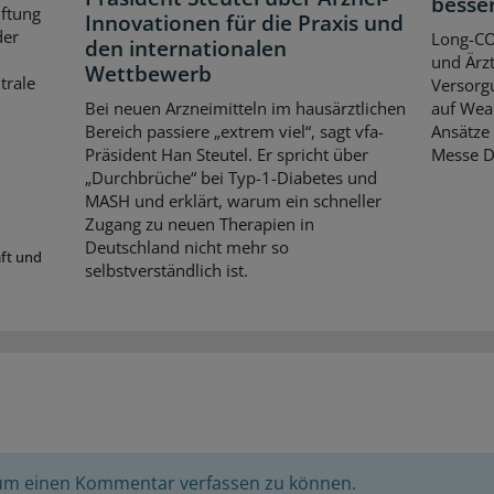
besse
iftung
Innovationen für die Praxis und
der
Long-CO
den internationalen
und Ärzt
Wettbewerb
trale
Versorgu
Bei neuen Arzneimitteln im hausärztlichen
auf Wear
Bereich passiere „extrem viel“, sagt vfa-
Ansätze 
Präsident Han Steutel. Er spricht über
Messe D
„Durchbrüche“ bei Typ-1-Diabetes und
MASH und erklärt, warum ein schneller
Zugang zu neuen Therapien in
Deutschland nicht mehr so
aft und
selbstverständlich ist.
 um einen Kommentar verfassen zu können.