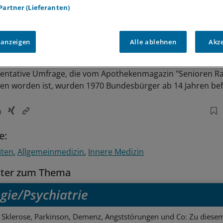
 Partner (Lieferanten)
 anzeigen
Alle ablehnen
Akz
sentative Umfrage, die vom Apothekenmagazin "Senioren Ra
en worden ist, wurden 1970 Bundesbürger ab 14 Jahren bef
e:
iten
Allgemeinmedizin
Innere Medizin
tter zum Thema
gie/Psychiatrie
e Sklerose, Parkinson, Demenz, Angststörungen und Co: Zu diesem