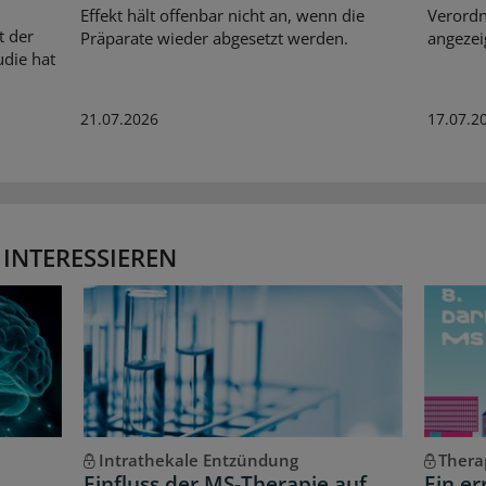
Effekt hält offenbar nicht an, wenn die
Verordn
t der
Präparate wieder abgesetzt werden.
angezei
udie hat
21.07.2026
17.07.2
 INTERESSIEREN
Intrathekale Entzündung
Thera
Einfluss der MS-Therapie auf
Ein er