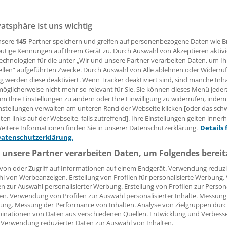
vatsphäre ist uns wichtig
28.11.2006, 08:00 Uhr
nsere
145
-Partner speichern und greifen auf personenbezogene Daten wie 
utige Kennungen auf Ihrem Gerät zu. Durch Auswahl von Akzeptieren aktivi
echnologien für die unter „Wir und unsere Partner verarbeiten Daten, um I
ellen“ aufgeführten Zwecke. Durch Auswahl von Alle ablehnen oder Widerruf
pa). In Deutschland rauchen laut einer Umfrage deutlich we
ng werden diese deaktiviert. Wenn Tracker deaktiviert sind, sind manche Inh
öglicherweise nicht mehr so relevant für Sie. Sie können dieses Menü jeder
en.
um Ihre Einstellungen zu ändern oder Ihre Einwilligung zu widerrufen, indem
nstellungen verwalten am unteren Rand der Webseite klicken [oder das sc
er Zehnte der über 70jährigen greift regelmäßig zur Zigarett
en links auf der Webseite, falls zutreffend]. Ihre Einstellungen gelten inner
n qualmt dagegen mehr als jeder Zweite, wie eine Studie de
eitere Informationen finden Sie in unserer Datenschutzerklärung.
Details 
Datenschutzerklärung.
für Konsumforschung (GfK) ergab.
 unsere Partner verarbeiten Daten, um Folgendes bereit
von oder Zugriff auf Informationen auf einem Endgerät. Verwendung reduzi
l von Werbeanzeigen. Erstellung von Profilen für personalisierte Werbung
en zur Auswahl personalisierter Werbung. Erstellung von Profilen zur Person
en. Verwendung von Profilen zur Auswahl personalisierter Inhalte. Messung
ung. Messung der Performance von Inhalten. Analyse von Zielgruppen durch
inationen von Daten aus verschiedenen Quellen. Entwicklung und Verbess
 Verwendung reduzierter Daten zur Auswahl von Inhalten.