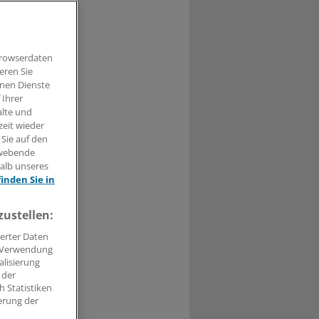
Browserdaten
eren Sie
0
hnen Dienste
 Ihrer
niger alte als
alte und
zeit wieder
 Sie auf den
hwebende
e, bei den 20-
halb unseres
r Nürnberger
finden Sie in
zustellen:
erter Daten
. Verwendung
alisierung
 der
 Statistiken
erung der