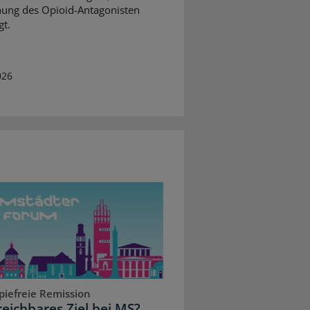
ung des Opioid-Antagonisten
gt.
026
piefreie Remission
reichbares Ziel bei MS?