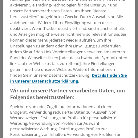
gearbeitet wird. Ärzte, Ernährungsexperten,
aktivieren Sie Tracking-Technologien für die unter „Wir und
Psychologen arbeiten Hand in Hand und sorgen dafür,
unsere Partner verarbeiten Daten, um Ihnen Dienste
dass die Ursachen des Übergewichts mit der jeweils
bereitzustellen“ aufgeführten Zwecke. Durch Auswahl von Alle
ablehnen oder Widerruf Ihrer Einwilligung werden diese
richtigen Expertise bekämpft wird.
deaktiviert. Wenn Tracker deaktiviert sind, sind manche Inhalte
und Anzeigen möglicherweise nicht mehr so relevant für Sie. Sie
Drittens, weil eine Case-Managerin die Fäden in der
können dieses Menü jederzeit wieder aufrufen, um Ihre
Hand behält und dafür sorgt, dass die Patienten nicht an
Einstellungen zu ändern oder Ihre Einwilligung zu widerrufen,
indem Sie auf den Link Voreinstellungen verwalten am unteren
den Schnittstellen des Systems scheitern.
Rand der Webseite klicken [oder das schwebende Symbol unten
links auf der Webseite, falls zutreffend]. Ihre Einstellungen
Und viertens , weil das erforderliche Geld zur Verfügung
gelten innerhalb unseres Website. Weitere Informationen
finden Sie in unserer Datenschutzerklärung.
Details finden Sie
steht. Kostenträger sehen sich bislang nicht in der Lage,
in unserer Datenschutzerklärung.
diese abgestimmte Arbeit zu finanzieren. Genau für
Wir und unsere Partner verarbeiten Daten, um
solche Fälle hat Schleswig-Holstein den
Folgendes bereitzustellen:
Versorgungssicherungsfonds aufgelegt– eine gute
Entscheidung.
Speichern von oder Zugriff auf Informationen auf einem
Endgerät. Verwendung reduzierter Daten zur Auswahl von
Werbeanzeigen. Erstellung von Profilen für personalisierte
Schreiben Sie dem Autor:
gp@springer.com
Werbung. Verwendung von Profilen zur Auswahl
personalisierter Werbung. Erstellung von Profilen zur
Personalisierung von Inhalten. Verwendung von Profilen zur