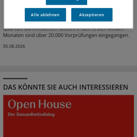
Nordrhein rege genutzt
Seit Juni können nun auch Ärztinnen und Ärzte in
Alle ablehnen
Akzeptieren
Nordrhein ihre Honorarabrechnungen während des
Quartals durchleuchten lassen. In den ersten beiden
Monaten sind über 20.000 Vorprüfungen eingegangen.
05.08.2026
DAS KÖNNTE SIE AUCH INTERESSIEREN