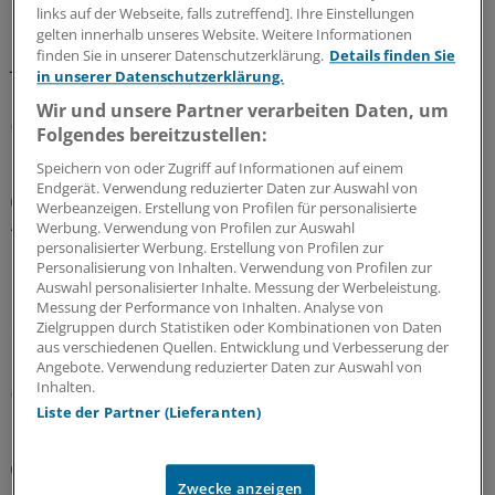
Honorar für ePA-Befüllung ist seit August Geschichte.
links auf der Webseite, falls zutreffend]. Ihre Einstellungen
gelten innerhalb unseres Website. Weitere Informationen
Nicht so bei den Zahnärzten, die dürfen noch bis
finden Sie in unserer Datenschutzerklärung.
Details finden Sie
Jahresende. Das wollen KBV und KVen auch erreichen.
in unserer Datenschutzerklärung.
Doch hier gilt: Nur wer schreibt, der bleibt!
Wir und unsere Partner verarbeiten Daten, um
07.08.2026
Folgendes bereitzustellen:
Speichern von oder Zugriff auf Informationen auf einem
Endgerät. Verwendung reduzierter Daten zur Auswahl von
G-BA / Innovationsfonds
Werbeanzeigen. Erstellung von Profilen für personalisierte
App-basiertes Monitoring hilft Frauen mit
Werbung. Verwendung von Profilen zur Auswahl
metastasiertem Brustkrebs
personalisierter Werbung. Erstellung von Profilen zur
Personalisierung von Inhalten. Verwendung von Profilen zur
Der Innovationsausschuss beim Gemeinsamen
Auswahl personalisierter Inhalte. Messung der Werbeleistung.
Bundesausschuss empfiehlt das Projekt „PRO B“ für
Messung der Performance von Inhalten. Analyse von
Zielgruppen durch Statistiken oder Kombinationen von Daten
einen Transfer in die Regelversorgung. Drei
aus verschiedenen Quellen. Entwicklung und Verbesserung der
Krankenkassen wollen dies schon vorher anbieten.
Angebote. Verwendung reduzierter Daten zur Auswahl von
Inhalten.
07.08.2026
Liste der Partner (Lieferanten)
Digitaler Check
Honorarabrechnung: Digitale Vorprüfung wird in
Zwecke anzeigen