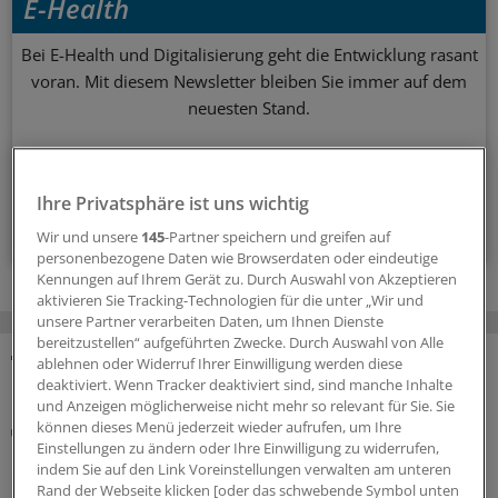
E-Health
Bei E-Health und Digitalisierung geht die Entwicklung rasant
voran. Mit diesem Newsletter bleiben Sie immer auf dem
neuesten Stand.
monatlich (Samstag)
Ihre Privatsphäre ist uns wichtig
Zum Abonnieren bitte anmelden
Wir und unsere
145
-Partner speichern und greifen auf
personenbezogene Daten wie Browserdaten oder eindeutige
Kennungen auf Ihrem Gerät zu. Durch Auswahl von Akzeptieren
aktivieren Sie Tracking-Technologien für die unter „Wir und
unsere Partner verarbeiten Daten, um Ihnen Dienste
bereitzustellen“ aufgeführten Zwecke. Durch Auswahl von Alle
ablehnen oder Widerruf Ihrer Einwilligung werden diese
MEHR ZUM THEMA
deaktiviert. Wenn Tracker deaktiviert sind, sind manche Inhalte
und Anzeigen möglicherweise nicht mehr so relevant für Sie. Sie
können dieses Menü jederzeit wieder aufrufen, um Ihre
Abrechnung
Einstellungen zu ändern oder Ihre Einwilligung zu widerrufen,
KV Rheinland-Pfalz rät prophylaktisch weiterhin
indem Sie auf den Link Voreinstellungen verwalten am unteren
ePA-Befüllung abzurechnen
Rand der Webseite klicken [oder das schwebende Symbol unten