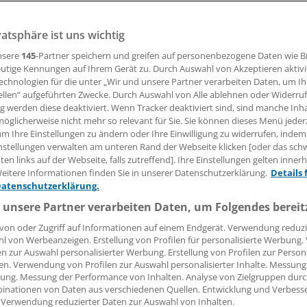
vatsphäre ist uns wichtig
der Patienten mit Rückenschmerzen besteht auf Röntgen-,
s zeigt der "Faktencheck Rücken" der Bertelsmann Stiftun
nsere
145
-Partner speichern und greifen auf personenbezogene Daten wie 
utige Kennungen auf Ihrem Gerät zu. Durch Auswahl von Akzeptieren aktivi
echnologien für die unter „Wir und unsere Partner verarbeiten Daten, um I
ellen“ aufgeführten Zwecke. Durch Auswahl von Alle ablehnen oder Widerruf
ng werden diese deaktiviert. Wenn Tracker deaktiviert sind, sind manche Inh
lman
öglicherweise nicht mehr so relevant für Sie. Sie können dieses Menü jeder
um Ihre Einstellungen zu ändern oder Ihre Einwilligung zu widerrufen, indem
24.11.2016, 05:16 Uhr
nstellungen verwalten am unteren Rand der Webseite klicken [oder das sc
en links auf der Webseite, falls zutreffend]. Ihre Einstellungen gelten inner
eitere Informationen finden Sie in unserer Datenschutzerklärung.
Details 
Datenschutzerklärung.
 unsere Partner verarbeiten Daten, um Folgendes bereit
von oder Zugriff auf Informationen auf einem Endgerät. Verwendung reduzi
l von Werbeanzeigen. Erstellung von Profilen für personalisierte Werbung
en zur Auswahl personalisierter Werbung. Erstellung von Profilen zur Person
en. Verwendung von Profilen zur Auswahl personalisierter Inhalte. Messung
ung. Messung der Performance von Inhalten. Analyse von Zielgruppen durch
inationen von Daten aus verschiedenen Quellen. Entwicklung und Verbess
 Verwendung reduzierter Daten zur Auswahl von Inhalten.