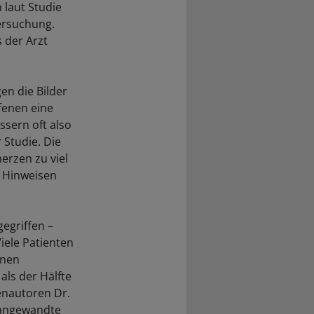
 laut Studie
ersuchung.
 der Arzt
en die Bilder
fenen eine
ssern oft also
r Studie. Die
erzen zu viel
n Hinweisen
egriffen –
Viele Patienten
enen
als der Hälfte
enautoren Dr.
 angewandte