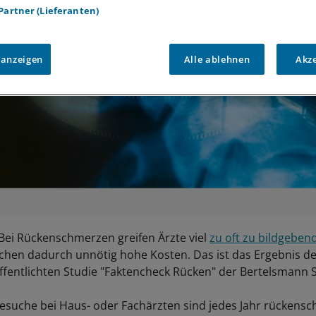
 Partner (Lieferanten)
 anzeigen
Alle ablehnen
Akz
Bei Rückenschmerzen greifen Ärzte viel
zu oft zu bildgeben
chen dadurch unnötig hohe Kosten. Das ist das Ergebnis d
ffentlichten Studie "Faktencheck Rücken" der Bertelsmann S
Besuche bei Haus- oder Fachärzten sind jedes Jahr rückens