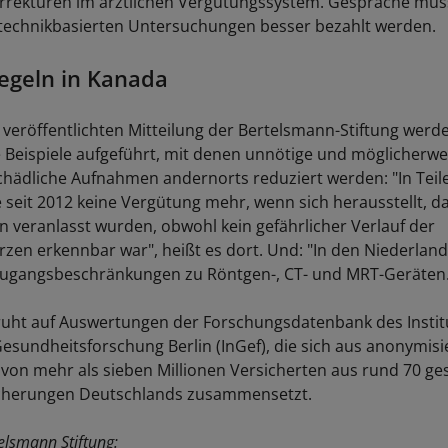
rrekturen im ärztlichen Vergütungssystem. Gespräche müs
 technikbasierten Untersuchungen besser bezahlt werden.
egeln in Kanada
b veröffentlichten Mitteilung der Bertelsmann-Stiftung werd
e Beispiele aufgeführt, mit denen unnötige und möglicherwe
hädliche Aufnahmen andernorts reduziert werden: "In Tei
e seit 2012 keine Vergütung mehr, wenn sich herausstellt, d
 veranlasst wurden, obwohl kein gefährlicher Verlauf der
en erkennbar war", heißt es dort. Und: "In den Niederlan
 Zugangsbeschränkungen zu Röntgen-, CT- und MRT-Geräten.
ruht auf Auswertungen der Forschungsdatenbank des Institu
sundheitsforschung Berlin (InGef), die sich aus anonymisi
von mehr als sieben Millionen Versicherten aus rund 70 ge
cherungen Deutschlands zusammensetzt.
elsmann Stiftung: