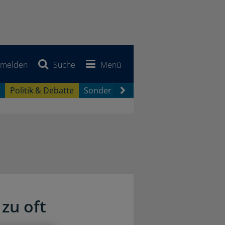
melden
Suche
Menü
Politik & Debatte
Sonderberichte
Newsletter
Jobb
zu oft