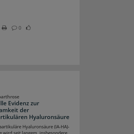
0
oarthrose
lle Evidenz zur
amkeit der
artikulären Hyaluronsäure
raartikuläre Hyaluronsäure (IA-HA)-
e wird seit langem, insbesondere