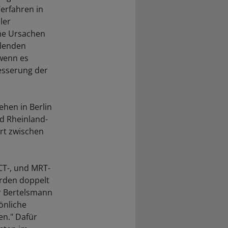
erfahren in
ler
che Ursachen
hlenden
 wenn es
esserung der
ehen in Berlin
nd Rheinland-
ert zwischen
CT-, und MRT-
rden doppelt
er Bertelsmann
önliche
en." Dafür