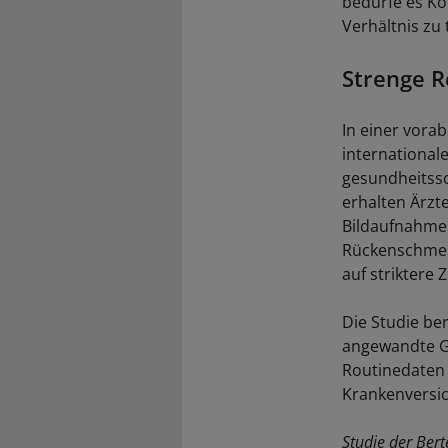
bedürfe es Ko
Verhältnis zu
Strenge R
In einer vora
international
gesundheitssc
erhalten Ärzt
Bildaufnahmen
Rückenschmerz
auf striktere
Die Studie be
angewandte Ge
Routinedaten 
Krankenversi
Studie der Bert