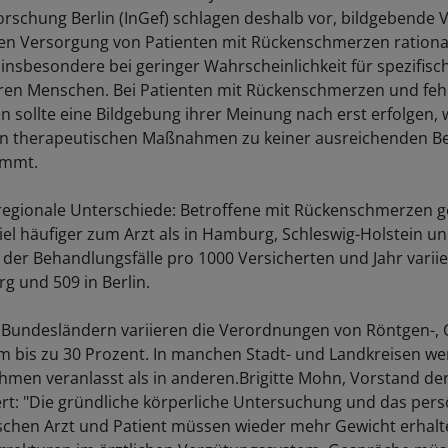
rschung Berlin (InGef) schlagen deshalb vor, bildgebende V
en Versorgung von Patienten mit Rückenschmerzen rationa
 insbesondere bei geringer Wahrscheinlichkeit für spezifis
eren Menschen. Bei Patienten mit Rückenschmerzen und fe
 sollte eine Bildgebung ihrer Meinung nach erst erfolgen,
 therapeutischen Maßnahmen zu keiner ausreichenden B
mmt.
d regionale Unterschiede: Betroffene mit Rückenschmerzen g
iel häufiger zum Arzt als in Hamburg, Schleswig-Holstein u
l der Behandlungsfälle pro 1000 Versicherten und Jahr varii
g und 509 in Berlin.
Bundesländern variieren die Verordnungen von Röntgen-, 
bis zu 30 Prozent. In manchen Stadt- und Landkreisen we
ahmen veranlasst als in anderen.Brigitte Mohn, Vorstand d
dert: "Die gründliche körperliche Untersuchung und das pers
chen Arzt und Patient müssen wieder mehr Gewicht erhalt