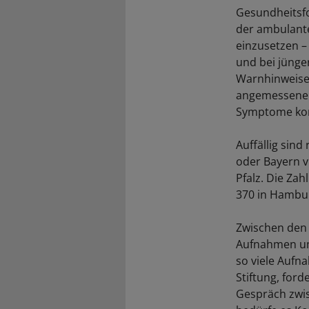
Gesundheitsfo
der ambulant
einzusetzen –
und bei jüng
Warnhinweisen
angemessenen
Symptome ko
Auffällig sin
oder Bayern v
Pfalz. Die Zah
370 in Hambur
Zwischen den 
Aufnahmen um 
so viele Aufn
Stiftung, for
Gespräch zwis