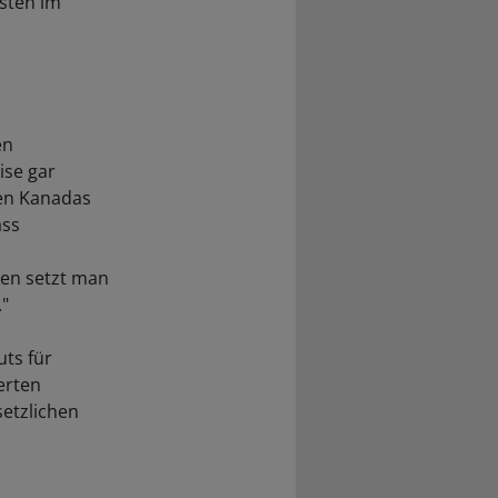
sten im
en
ise gar
len Kanadas
ass
den setzt man
"
ts für
erten
setzlichen