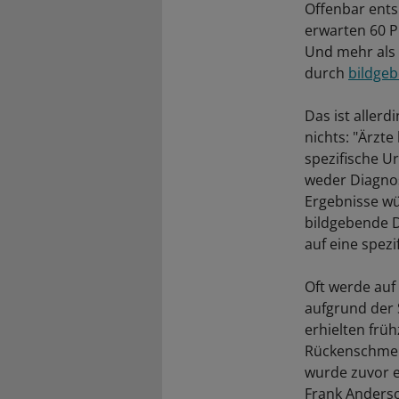
Offenbar ents
erwarten 60 P
Und mehr als 
durch
bildgeb
Das ist allerd
nichts: "Ärzt
spezifische Ur
weder Diagno
Ergebnisse wü
bildgebende D
auf eine spezi
Oft werde auf
aufgrund der S
erhielten früh
Rückenschmerz
wurde zuvor 
Frank Anderso