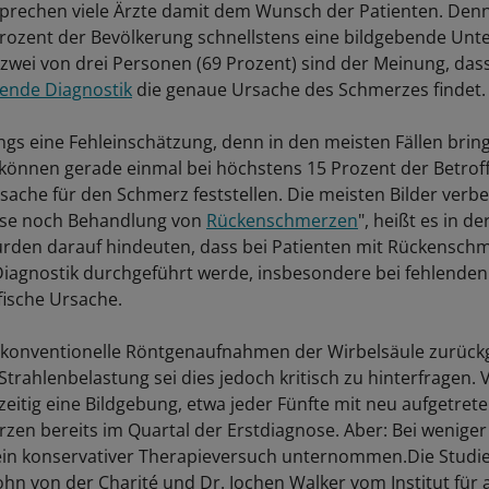
prechen viele Ärzte damit dem Wunsch der Patienten. Denn
rozent der Bevölkerung schnellstens eine bildgebende Unt
zwei von drei Personen (69 Prozent) sind der Meinung, dass
ende Diagnostik
die genaue Ursache des Schmerzes findet.
ings eine Fehleinschätzung, denn in den meisten Fällen bring
e können gerade einmal bei höchstens 15 Prozent der Betrof
sache für den Schmerz feststellen. Die meisten Bilder verbe
se noch Behandlung von
Rückenschmerzen
", heißt es in de
rden darauf hindeuten, dass bei Patienten mit Rückenschm
iagnostik durchgeführt werde, insbesondere bei fehlende
fische Ursache.
 konventionelle Röntgenaufnahmen der Wirbelsäule zurückg
trahlenbelastung sei dies jedoch kritisch zu hinterfragen. 
zeitig eine Bildgebung, etwa jeder Fünfte mit neu aufgetret
en bereits im Quartal der Erstdiagnose. Aber: Bei weniger 
ein konservativer Therapieversuch unternommen.Die Studi
hn von der Charité und Dr. Jochen Walker vom Institut für