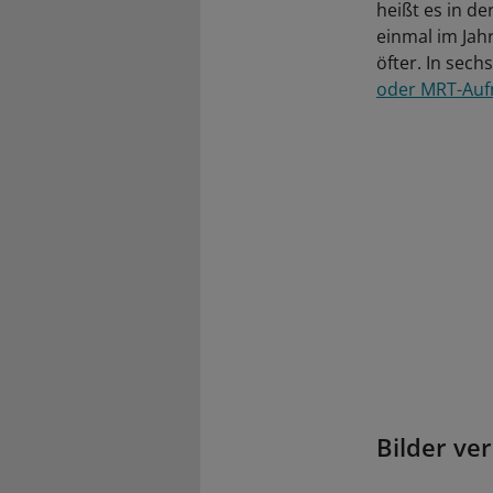
heißt es in d
einmal im Jah
öfter. In sech
oder MRT-Au
Bilder ve