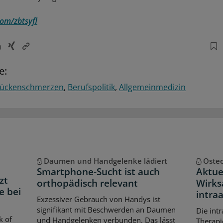
com/zbtsyfl
e:
ückenschmerzen
Berufspolitik
Allgemeinmedizin
Daumen und Handgelenke lädiert
Oste
Smartphone-Sucht ist auch
Aktue
zt
orthopädisch relevant
Wirks
e bei
intra
Exzessiver Gebrauch von Handys ist
signifikant mit Beschwerden an Daumen
Die int
k of
und Handgelenken verbunden. Das lässt
Therapi