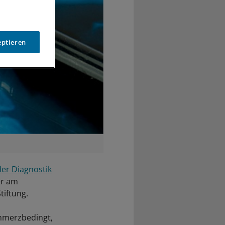
eptieren
der Diagnostik
er am
tiftung.
chmerzbedingt,