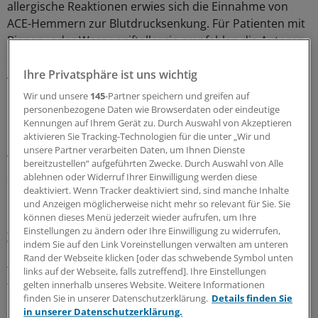
allergische Reaktionen erwies sich die Einnahme von
ACE-Hemmern zur Blutdrucksenkung. Für Patienten mit
Bienen- oder Wespengiftallergie empfehlen die Autoren
daher die Umstellung auf ein anderes
Antihypertensivum.
Ihre Privatsphäre ist uns wichtig
Wir und unsere
145
-Partner speichern und greifen auf
Eine weitere Beobachtung in der aktuellen Studie:
personenbezogene Daten wie Browserdaten oder eindeutige
Kennungen auf Ihrem Gerät zu. Durch Auswahl von Akzeptieren
Männer waren häufiger von schweren anaphylaktischen
aktivieren Sie Tracking-Technologien für die unter „Wir und
Reaktionen betroffen als Frauen, und die
unsere Partner verarbeiten Daten, um Ihnen Dienste
Wahrscheinlichkeit eines schweren Verlaufs nahm mit
bereitzustellen“ aufgeführten Zwecke. Durch Auswahl von Alle
steigendem Lebensalter zu.
ablehnen oder Widerruf Ihrer Einwilligung werden diese
deaktiviert. Wenn Tracker deaktiviert sind, sind manche Inhalte
und Anzeigen möglicherweise nicht mehr so relevant für Sie. Sie
Lesen Sie dazu auch:
Kreuzreaktionen - harmlos oder
können dieses Menü jederzeit wieder aufrufen, um Ihre
riskant?
Bluttest ermittelt Schockgefahr bei
Einstellungen zu ändern oder Ihre Einwilligung zu widerrufen,
Wespengiftallergie
Mehr Ekzeme bei Kindern von
indem Sie auf den Link Voreinstellungen verwalten am unteren
Rand der Webseite klicken [oder das schwebende Symbol unten
Rauchern
Feigen kreuzreagieren mit Birkenpollen
links auf der Webseite, falls zutreffend]. Ihre Einstellungen
Mindern Atopien das Risiko für Leukämien?
gelten innerhalb unseres Website. Weitere Informationen
finden Sie in unserer Datenschutzerklärung.
Details finden Sie
in unserer Datenschutzerklärung.
0