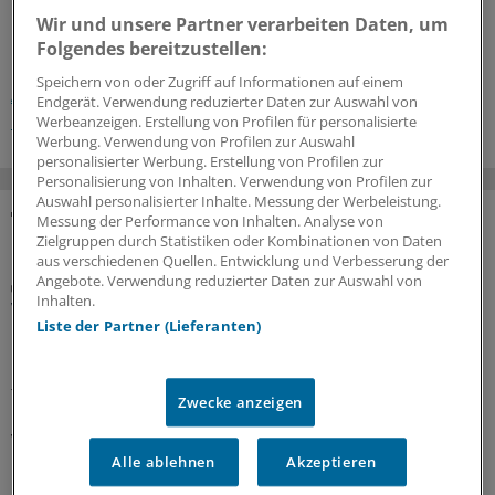
Wir und unsere Partner verarbeiten Daten, um
Folgendes bereitzustellen:
Schlagworte:
Speichern von oder Zugriff auf Informationen auf einem
Allergien
Asthma/COPD
Allgemeinmedizin
Endgerät. Verwendung reduzierter Daten zur Auswahl von
Innere Medizin
Dermatologie
Pädiatrie
Werbeanzeigen. Erstellung von Profilen für personalisierte
Werbung. Verwendung von Profilen zur Auswahl
personalisierter Werbung. Erstellung von Profilen zur
Personalisierung von Inhalten. Verwendung von Profilen zur
Auswahl personalisierter Inhalte. Messung der Werbeleistung.
Messung der Performance von Inhalten. Analyse von
MEHR ZUM THEMA
Zielgruppen durch Statistiken oder Kombinationen von Daten
aus verschiedenen Quellen. Entwicklung und Verbesserung der
Angebote. Verwendung reduzierter Daten zur Auswahl von
Interview
Inhalten.
Vegetarische und vegane Ernährung bei Kindern
Liste der Partner (Lieferanten)
mit Vorerkrankungen
Rein pflanzliche Ernährung bei Heranwachsenden kann
funktionieren, jedoch kommt es auf die Umsetzung an.
Zwecke anzeigen
Ein Kinder- und Jugendmediziner erklärt, wann
Veganismus nichts für Kinder ist und wann diese
Alle ablehnen
Akzeptieren
Ernährung vorteilhaft sein könnte.