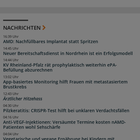
NACHRICHTEN
16:39 Uhr
AMD: Nachfüllbares Implantat statt Spritzen
14:45 Uhr
Neuer Bereitschaftsdienst in Nordrhein ist ein Erfolgsmodell
14:44 Uhr
KV Rheinland-Pfalz rät prophylaktisch weiterhin ePA-
Befüllung abzurechnen
13:02 Uhr
App-basiertes Monitoring hilft Frauen mit metastasiertem
Brustkrebs
12:43 Uhr
Ärztlicher Hitzehass
04:30 Uhr
Pilzkeratitis: CRISPR-Test hilft bei unklaren Verdachtsfällen
04:16 Uhr
Anti-VEGF-Injektionen: Versäumte Termine kosten nAMD-
Patienten wohl Sehschärfe
04:04 Uhr
Vegetarische und vegane Ernährung bei Kindern mit