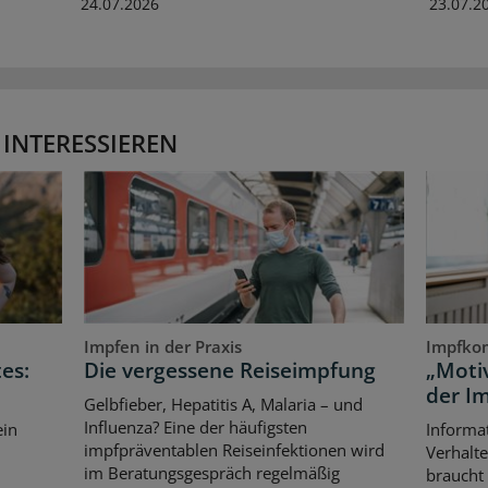
24.07.2026
23.07.2
 INTERESSIEREN
Impfen in der Praxis
Impfko
es:
Die vergessene Reiseimpfung
„Motiv
der I
Gelbfieber, Hepatitis A, Malaria – und
Influenza? Eine der häufigsten
ein
Informat
impfpräventablen Reiseinfektionen wird
Verhalte
im Beratungsgespräch regelmäßig
braucht