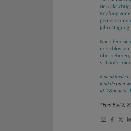
Berücksichtig
Impfung vor e
gemeinsamen 
Jahrestagung d
Nachdem sich 
entschlossen 
übernehmen, b
sich informie
Eine aktuelle L
kind.de
oder
w
id=1&nodeid=
*Epid Bull 2, 2