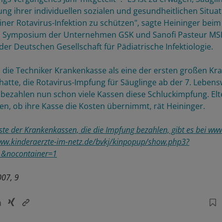
ung ihrer individuellen sozialen und gesundheitlichen Situa
iner Rotavirus-Infektion zu schützen", sagte Heininger beim
Symposium der Unternehmen GSK und Sanofi Pasteur MS
er Deutschen Gesellschaft für Pädiatrische Infektiologie.
die Techniker Krankenkasse als eine der ersten großen K
hatte, die Rotavirus-Impfung für Säuglinge ab der 7. Leben
ezahlen nun schon viele Kassen diese Schluckimpfung. Elte
ren, ob ihre Kasse die Kosten übernimmt, rät Heininger.
iste der Krankenkassen, die die Impfung bezahlen, gibt es bei
www
ww.kinderaerzte-im-netz.de/bvkj/kinpopup/show.php3?
1&nocontainer=1
007, 9