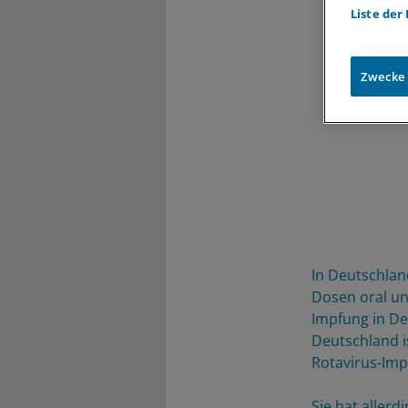
Liste der
Zwecke
In Deutschlan
Dosen oral un
Impfung in De
Deutschland i
Rotavirus-Imp
Sie hat allerd