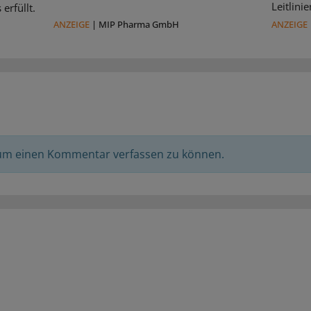
Leitlin
erfüllt.
ANZEIGE
|
MIP Pharma GmbH
ANZEIGE
 um einen Kommentar verfassen zu können.