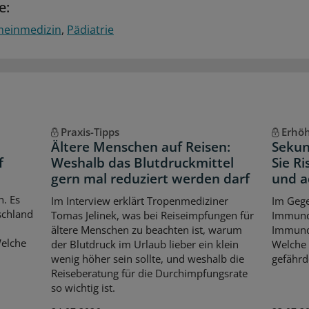
e:
meinmedizin
Pädiatrie
Praxis-Tipps
Erhöh
Ältere Menschen auf Reisen:
Sekun
f
Weshalb das Blutdruckmittel
Sie R
gern mal reduziert werden darf
und 
. Es
Im Interview erklärt Tropenmediziner
Im Gege
schland
Tomas Jelinek, was bei Reiseimpfungen für
Immund
ältere Menschen zu beachten ist, warum
Immunde
Welche
der Blutdruck im Urlaub lieber ein klein
Welche 
wenig höher sein sollte, und weshalb die
gefährd
Reiseberatung für die Durchimpfungsrate
so wichtig ist.