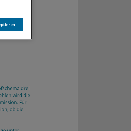
eptieren
pfschema drei
ohlen wird die
mission. Für
ion, ob die
nge unter