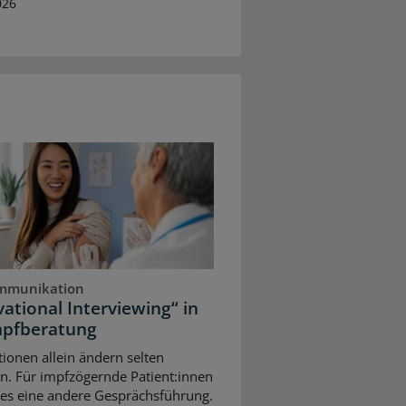
026
mmunikation
ational Interviewing“ in
mpfberatung
ionen allein ändern selten
n. Für impfzögernde Patient:innen
 es eine andere Gesprächsführung.