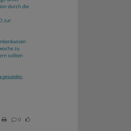
tion durch die
D zur
rankenkassen
swoche zu
rn sollten
.gesundes-
0