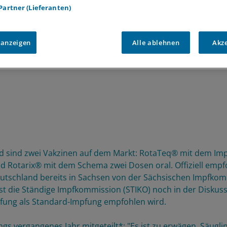
 Partner (Lieferanten)
 anzeigen
Alle ablehnen
Akz
d sind zwei Vakzinen auf dem Markt: RotaTeq® mit dem Im
d Rotarix® mit dem Schema zwei Dosen oral. Offiziell empf
utschland bereits in Sachsen von der Sächsischen Impfkom
st die Ständige Impfkommission (STIKO) noch in der Diskuss
fung als Standard-Impfung empfohlen wird.
ings vergangenes Jahr mitgeteilt*: "Es ist zu erwägen, Säugli