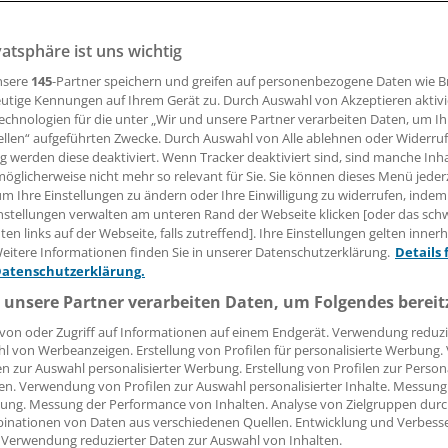
. Bis zum Alter von vier Jahren wird eines von 20 Kindern 
vatsphäre ist uns wichtig
otavirus-Infektion stationär behandelt. Gegen solche Komp
nsere
145
-Partner speichern und greifen auf personenbezogene Daten wie 
utige Kennungen auf Ihrem Gerät zu. Durch Auswahl von Akzeptieren aktivi
echnologien für die unter „Wir und unsere Partner verarbeiten Daten, um I
ellen“ aufgeführten Zwecke. Durch Auswahl von Alle ablehnen oder Widerruf
27.06.2008, 13:21 Uhr
ng werden diese deaktiviert. Wenn Tracker deaktiviert sind, sind manche Inh
öglicherweise nicht mehr so relevant für Sie. Sie können dieses Menü jeder
um Ihre Einstellungen zu ändern oder Ihre Einwilligung zu widerrufen, indem
nstellungen verwalten am unteren Rand der Webseite klicken [oder das sc
en links auf der Webseite, falls zutreffend]. Ihre Einstellungen gelten inner
eitere Informationen finden Sie in unserer Datenschutzerklärung.
Details 
Datenschutzerklärung.
impfung gegen Rotaviren schützt vor Brechdurchfall.
 unsere Partner verarbeiten Daten, um Folgendes bereit
von oder Zugriff auf Informationen auf einem Endgerät. Verwendung reduzi
l von Werbeanzeigen. Erstellung von Profilen für personalisierte Werbung
opas werde die Impfung bereits in etlichen Ländern offiziel
en zur Auswahl personalisierter Werbung. Erstellung von Profilen zur Person
en USA und in Australien, sagte Professor Ulrich Heininger 
en. Verwendung von Profilen zur Auswahl personalisierter Inhalte. Messung
ung. Messung der Performance von Inhalten. Analyse von Zielgruppen durch
ress in Erlangen. In Europa gibt es diese Empfehlung unte
inationen von Daten aus verschiedenen Quellen. Entwicklung und Verbess
erreich, Belgien und Finnland.
 Verwendung reduzierter Daten zur Auswahl von Inhalten.