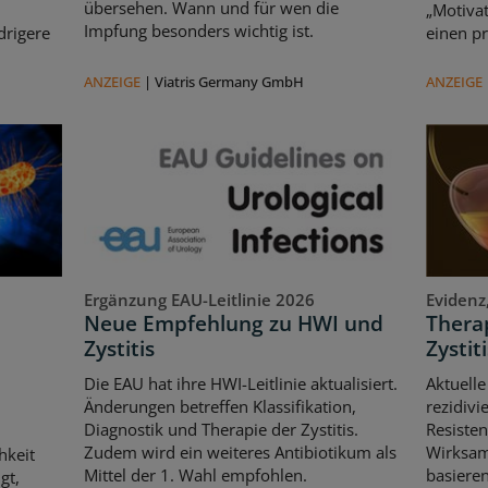
übersehen. Wann und für wen die
„Motivat
Impfung besonders wichtig ist.
drigere
einen pr
ANZEIGE
|
Viatris Germany GmbH
ANZEIGE
Ergänzung EAU-Leitlinie 2026
Evidenz
Neue Empfehlung zu HWI und
Therap
Zystitis
Zystiti
Die EAU hat ihre HWI-Leitlinie aktualisiert.
Aktuelle
Änderungen betreffen Klassifikation,
rezidivi
Diagnostik und Therapie der Zystitis.
Resisten
Zudem wird ein weiteres Antibiotikum als
Wirksam
hkeit
Mittel der 1. Wahl empfohlen.
basiere
gt,