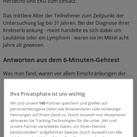
Herzecho und EKG zum Einsatz.
Das mittlere Alter der Teilnehmer zum Zeitpunkt der
Untersuchung lag bei 31 Jahren. Bei der Diagnose ihrer
Krebserkrankung - meist handelte es sich dabei um
Leukämie oder ein Lymphom - waren sie im Mittel acht
Jahre alt gewesen.
Antworten aus dem 6-Minuten-Gehtest
Was man fand, waren vor allem Einschränkungen der
körperlichen Leistungsfähigkeit im 6-Minuten-Gehtest
sowie funktionelle Störungen der Herzklappen,
Ihre Privatsphäre ist uns wichtig
wenngleich nahezu alle Teilnehmer (bis auf fünf) zum
Zeitpunkt der Untersuchung asymptomatisch waren.
Wir und unsere
145
-Partner speichern und greifen auf
personenbezogene Daten wie Browserdaten oder eindeutige
Kennungen auf Ihrem Gerät zu. Durch Auswahl von Akzeptieren
Ein pathologischer Klappenbefund in Form einer
aktivieren Sie Tracking-Technologien für die unter „Wir und
Regurgitation oder Stenose lag in 28 Prozent der
unsere Partner verarbeiten Daten, um Ihnen Dienste
auswertbaren Fälle vor; 23,8 Prozent hatte man erst bei
bereitzustellen“ aufgeführten Zwecke. Durch Auswahl von Alle