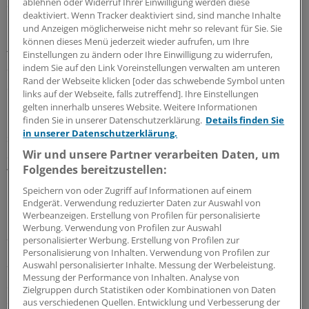
ablehnen oder Widerruf Ihrer Einwilligung werden diese
der Screening-Untersuchung entdeckt.
deaktiviert. Wenn Tracker deaktiviert sind, sind manche Inhalte
und Anzeigen möglicherweise nicht mehr so relevant für Sie. Sie
Im Vordergrund stand eine leichte Regurgitation an der
können dieses Menü jederzeit wieder aufrufen, um Ihre
Trikuspidal- oder Pulmonalklappe (13,8 beziehungsweise
Einstellungen zu ändern oder Ihre Einwilligung zu widerrufen,
indem Sie auf den Link Voreinstellungen verwalten am unteren
9,9 Prozent). 3,7 Prozent hatten eine Regurgitation aus
Rand der Webseite klicken [oder das schwebende Symbol unten
der Aorta, 1,8 Prozent eine Aortenstenose.
links auf der Webseite, falls zutreffend]. Ihre Einstellungen
gelten innerhalb unseres Website. Weitere Informationen
Eine mittlere bis schwere mitrale Regurgitation zeigte
finden Sie in unserer Datenschutzerklärung.
Details finden Sie
in unserer Datenschutzerklärung.
sich bei 1,4 Prozent der Überlebenden, eine mitrale
Stenose bei 0,1 Prozent. 23,8 Prozent hatten eine
Wir und unsere Partner verarbeiten Daten, um
Folgendes bereitzustellen:
verdickte Aortenklappe, bei 20,2 Prozent war die
Mitralklappe verdickt.
Speichern von oder Zugriff auf Informationen auf einem
Endgerät. Verwendung reduzierter Daten zur Auswahl von
Werbeanzeigen. Erstellung von Profilen für personalisierte
10,2 Prozent wiesen Verkalkungen an den Anuli fibrosi
Werbung. Verwendung von Profilen zur Auswahl
auf, bei 6,1 Prozent fand sich Aortenkalk.
personalisierter Werbung. Erstellung von Profilen zur
Personalisierung von Inhalten. Verwendung von Profilen zur
Auswahl personalisierter Inhalte. Messung der Werbeleistung.
7,4 Prozent der Patienten erfüllten das Kriterium für
Messung der Performance von Inhalten. Analyse von
eine Kardiomyopathie (systolische Ejektionsfraktion
Zielgruppen durch Statistiken oder Kombinationen von Daten
< 0,50), bei 3,8 Prozent fanden sich Hinweise auf eine
aus verschiedenen Quellen. Entwicklung und Verbesserung der