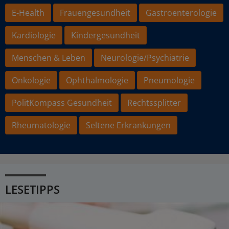
E-Health
Frauengesundheit
Gastroenterologie
Kardiologie
Kindergesundheit
Menschen & Leben
Neurologie/Psychiatrie
Onkologie
Ophthalmologie
Pneumologie
PolitKompass Gesundheit
Rechtssplitter
Rheumatologie
Seltene Erkrankungen
LESETIPPS