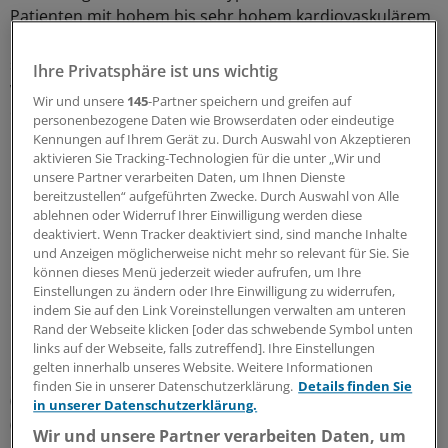
Patienten mit hohem bis sehr hohem kardiovaskulärem
Risiko sogar unter den nominalen Zielwerten liegen
sollen. Für diese Patienten ohne lipidsenkende Therapie
Ihre Privatsphäre ist uns wichtig
wird eine mindestens 50-prozentige Senkung
Wir und unsere
145
-Partner speichern und greifen auf
empfohlen, wenn der Ausgangs-LDL-Cholesterinwert
personenbezogene Daten wie Browserdaten oder eindeutige
niedrig ist.
Kennungen auf Ihrem Gerät zu. Durch Auswahl von Akzeptieren
aktivieren Sie Tracking-Technologien für die unter „Wir und
unsere Partner verarbeiten Daten, um Ihnen Dienste
In den aktualisierten Leitlinien werden zudem die
bereitzustellen“ aufgeführten Zwecke. Durch Auswahl von Alle
Risikogruppen noch stärker differenziert. Zur Gruppe
ablehnen oder Widerruf Ihrer Einwilligung werden diese
der Patienten mit einem sehr hohen kardiovaskulären
deaktiviert. Wenn Tracker deaktiviert sind, sind manche Inhalte
und Anzeigen möglicherweise nicht mehr so relevant für Sie. Sie
Risiko zählen nun auch Patienten nach einer TIA oder
können dieses Menü jederzeit wieder aufrufen, um Ihre
Patienten mit signifikanten Plaques – nachgewiesen
Einstellungen zu ändern oder Ihre Einwilligung zu widerrufen,
durch eine Koronarangiographie oder einen Carotis-
indem Sie auf den Link Voreinstellungen verwalten am unteren
Ultraschall. Menschen mit Diabetes ohne
Rand der Webseite klicken [oder das schwebende Symbol unten
links auf der Webseite, falls zutreffend]. Ihre Einstellungen
Endorganschäden oder Risikofaktoren gelten, analog zu
gelten innerhalb unseres Website. Weitere Informationen
den Leitlinien der Deutschen Diabetes Gesellschaft
finden Sie in unserer Datenschutzerklärung.
Details finden Sie
(DDG), als Patienten mit hohem kardiovaskulärem Risiko
in unserer Datenschutzerklärung.
(LDL-Zielwert von < 100 mg / dl bzw. < 2,6 mmol / l).
(eb)
Wir und unsere Partner verarbeiten Daten, um