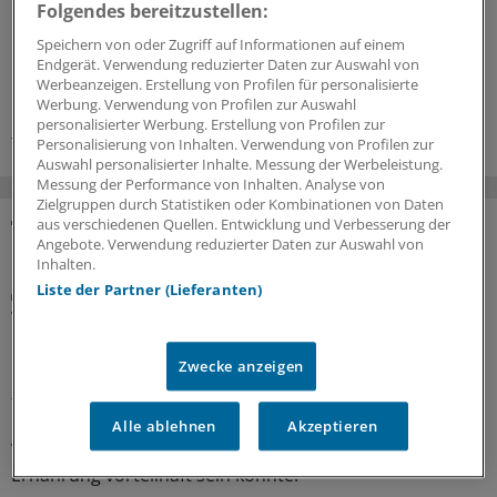
Folgendes bereitzustellen:
1
Speichern von oder Zugriff auf Informationen auf einem
Endgerät. Verwendung reduzierter Daten zur Auswahl von
Werbeanzeigen. Erstellung von Profilen für personalisierte
Schlagworte:
Werbung. Verwendung von Profilen zur Auswahl
personalisierter Werbung. Erstellung von Profilen zur
Innere Medizin
Fettstoffwechsel-Störungen
Personalisierung von Inhalten. Verwendung von Profilen zur
Auswahl personalisierter Inhalte. Messung der Werbeleistung.
Messung der Performance von Inhalten. Analyse von
Zielgruppen durch Statistiken oder Kombinationen von Daten
aus verschiedenen Quellen. Entwicklung und Verbesserung der
Angebote. Verwendung reduzierter Daten zur Auswahl von
MEHR ZUM THEMA
Inhalten.
Liste der Partner (Lieferanten)
Interview
Vegetarische und vegane Ernährung bei Kindern
mit Vorerkrankungen
Zwecke anzeigen
Rein pflanzliche Ernährung bei Heranwachsenden kann
funktionieren, jedoch kommt es auf die Umsetzung an.
Ein Kinder- und Jugendmediziner erklärt, wann
Alle ablehnen
Akzeptieren
Veganismus nichts für Kinder ist und wann diese
Ernährung vorteilhaft sein könnte.