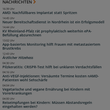
NACHRICHTEN
16:39 Uhr
AMD: Nachfüllbares Implantat statt Spritzen
14:45 Uhr
Neuer Bereitschaftsdienst in Nordrhein ist ein Erfolgsmodell
14:44 Uhr
KV Rheinland-Pfalz rät prophylaktisch weiterhin ePA-
Befüllung abzurechnen
13:02 Uhr
App-basiertes Monitoring hilft Frauen mit metastasiertem
Brustkrebs
12:43 Uhr
Ärztlicher Hitzehass
04:30 Uhr
Pilzkeratitis: CRISPR-Test hilft bei unklaren Verdachtsfällen
04:16 Uhr
Anti-VEGF-Injektionen: Versäumte Termine kosten nAMD-
Patienten wohl Sehschärfe
04:04 Uhr
Vegetarische und vegane Ernährung bei Kindern mit
Vorerkrankungen
04:00 Uhr
Reiseimpfungen bei Kindern: Müssen Abstandsregeln
eingehalten werden?