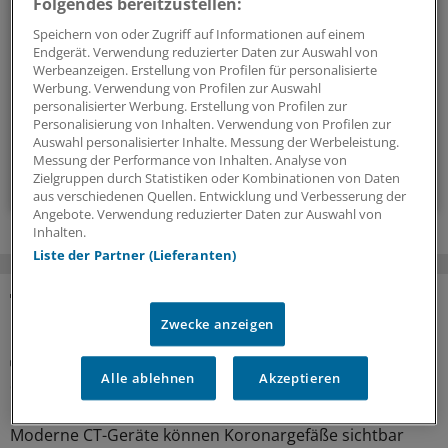
Folgendes bereitzustellen:
Geschehen in der Gesundheitspolitik. Mit Analysen,
Speichern von oder Zugriff auf Informationen auf einem
Hintergründen und einem Blick auf Themen, die die Agenda
Endgerät. Verwendung reduzierter Daten zur Auswahl von
Werbeanzeigen. Erstellung von Profilen für personalisierte
bestimmen.
Werbung. Verwendung von Profilen zur Auswahl
personalisierter Werbung. Erstellung von Profilen zur
Personalisierung von Inhalten. Verwendung von Profilen zur
14-tägig, donnerstags
Auswahl personalisierter Inhalte. Messung der Werbeleistung.
Messung der Performance von Inhalten. Analyse von
Zum Abonnieren bitte anmelden
Zielgruppen durch Statistiken oder Kombinationen von Daten
aus verschiedenen Quellen. Entwicklung und Verbesserung der
Angebote. Verwendung reduzierter Daten zur Auswahl von
Inhalten.
Liste der Partner (Lieferanten)
MEHR ZUM THEMA
Zwecke anzeigen
Plaques bewerten
Alle ablehnen
Akzeptieren
Screening mittels Koronar-CT: Was das bringen
könnte
Moderne CT-Geräte können Koronargefäße sichtbar