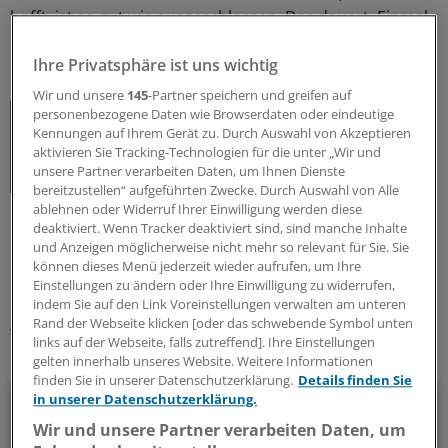
hofft, ist so gut wie ausgeschlossen. Das dauert. Einmal
mehr rächt sich der Dornröschenschlaf Deutschlands
bei der Digitalisierung seiner Gesundheitsstrukturen.
Ihre Privatsphäre ist uns wichtig
Wir und unsere
145
-Partner speichern und greifen auf
personenbezogene Daten wie Browserdaten oder eindeutige
Schreiben Sie dem Autor:
Kennungen auf Ihrem Gerät zu. Durch Auswahl von Akzeptieren
thomas.hommel@springer.com
aktivieren Sie Tracking-Technologien für die unter „Wir und
unsere Partner verarbeiten Daten, um Ihnen Dienste
bereitzustellen“ aufgeführten Zwecke. Durch Auswahl von Alle
ablehnen oder Widerruf Ihrer Einwilligung werden diese
deaktiviert. Wenn Tracker deaktiviert sind, sind manche Inhalte
0
und Anzeigen möglicherweise nicht mehr so relevant für Sie. Sie
können dieses Menü jederzeit wieder aufrufen, um Ihre
Schlagworte:
Einstellungen zu ändern oder Ihre Einwilligung zu widerrufen,
indem Sie auf den Link Voreinstellungen verwalten am unteren
Prävention
Klinik-Management
Corona
Rand der Webseite klicken [oder das schwebende Symbol unten
links auf der Webseite, falls zutreffend]. Ihre Einstellungen
Ihr Newsletter zum Thema
gelten innerhalb unseres Website. Weitere Informationen
finden Sie in unserer Datenschutzerklärung.
Details finden Sie
Politik & Debatte
in unserer Datenschutzerklärung.
Wir und unsere Partner verarbeiten Daten, um
Mit diesem Newsletter blicken Sie hinter das tägliche